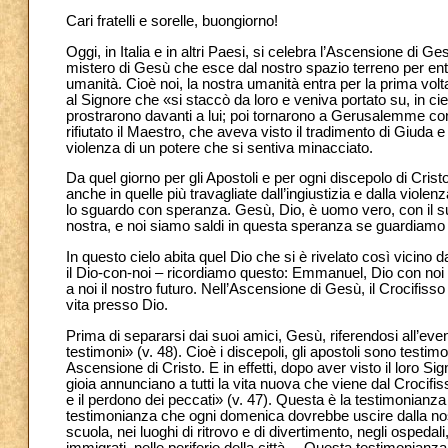
Cari fratelli e sorelle, buongiorno!
Oggi, in Italia e in altri Paesi, si celebra l’Ascensione di
mistero di Gesù che esce dal nostro spazio terreno per entr
umanità. Cioè noi, la nostra umanità entra per la prima volta
al Signore che «si staccò da loro e veniva portato su, in ci
prostrarono davanti a lui; poi tornarono a Gerusalemme con g
rifiutato il Maestro, che aveva visto il tradimento di Giuda e
violenza di un potere che si sentiva minacciato.
Da quel giorno per gli Apostoli e per ogni discepolo di Crist
anche in quelle più travagliate dall’ingiustizia e dalla viole
lo sguardo con speranza. Gesù, Dio, è uomo vero, con il su
nostra, e noi siamo saldi in questa speranza se guardiamo i
In questo cielo abita quel Dio che si è rivelato così vicino
il Dio-con-noi – ricordiamo questo: Emmanuel, Dio con noi –
a noi il nostro futuro. Nell’Ascensione di Gesù, il Crocifiss
vita presso Dio.
Prima di separarsi dai suoi amici, Gesù, riferendosi all’eve
testimoni» (v. 48). Cioè i discepoli, gli apostoli sono testimo
Ascensione di Cristo. E in effetti, dopo aver visto il loro Sig
gioia annunciano a tutti la vita nuova che viene dal Crocifis
e il perdono dei peccati» (v. 47). Questa è la testimonianza
testimonianza che ogni domenica dovrebbe uscire dalla nostr
scuola, nei luoghi di ritrovo e di divertimento, negli ospedali, 
immigrati, nelle periferie della città… Questa testimonianza