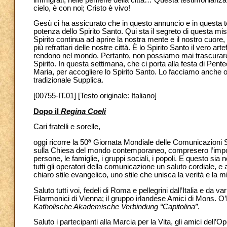
cielo, è con noi; Cristo è vivo!
Gesù ci ha assicurato che in questo annuncio e in questa tes
potenza dello Spirito Santo. Qui sta il segreto di questa mis
Spirito continua ad aprire la nostra mente e il nostro cuore
più refrattari delle nostre città. È lo Spirito Santo il vero 
rendono nel mondo. Pertanto, non possiamo mai trascurare i
Spirito. In questa settimana, che ci porta alla festa di Pe
Maria, per accogliere lo Spirito Santo. Lo facciamo anche o
tradizionale Supplica.
[00755-IT.01] [Testo originale: Italiano]
Dopo il
Regina Coeli
Cari fratelli e sorelle,
oggi ricorre la 50ª Giornata Mondiale delle Comunicazioni Socia
sulla Chiesa del mondo contemporaneo, compresero l’import
persone, le famiglie, i gruppi sociali, i popoli. E questo sia n
tutti gli operatori della comunicazione un saluto cordiale,
chiaro stile evangelico, uno stile che unisca la verità e la m
Saluto tutti voi, fedeli di Roma e pellegrini dall’Italia e da v
Filarmonici di Vienna; il gruppo irlandese Amici di Mons. O’F
Katholische Akademische Verbindung “Capitolina”
.
Saluto i partecipanti alla Marcia per la Vita, gli amici del