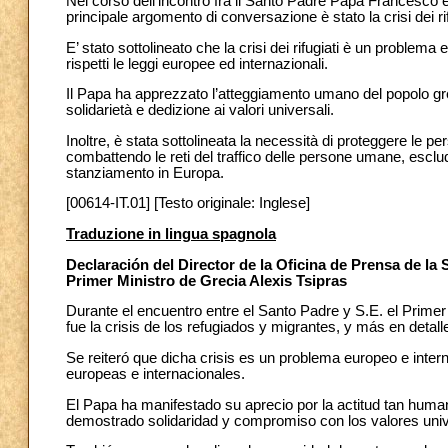
Nel corso dell’incontro fra il Santo Padre Papa Francesco e 
principale argomento di conversazione è stato la crisi dei rifu
E’ stato sottolineato che la crisi dei rifugiati è un proble
rispetti le leggi europee ed internazionali.
Il Papa ha apprezzato l’atteggiamento umano del popolo g
solidarietà e dedizione ai valori universali.
Inoltre, è stata sottolineata la necessità di proteggere le p
combattendo le reti del traffico delle persone umane, esclu
stanziamento in Europa.
[00614-IT.01] [Testo originale: Inglese]
Traduzione in lingua spagnola
Declaración del Director de la Oficina de Prensa de la
Primer Ministro de Grecia Alexis Tsipras
Durante el encuentro entre el Santo Padre y S.E. el Primer 
fue la crisis de los refugiados y migrantes, y más en detalle
Se reiteró que dicha crisis es un problema europeo e inte
europeas e internacionales.
El Papa ha manifestado su aprecio por la actitud tan huma
demostrado solidaridad y compromiso con los valores univ