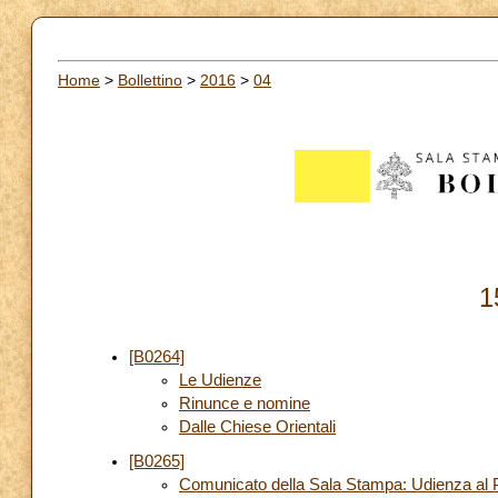
Home
>
Bollettino
>
2016
>
04
1
[B0264]
Le Udienze
Rinunce e nomine
Dalle Chiese Orientali
[B0265]
Comunicato della Sala Stampa: Udienza al Pr