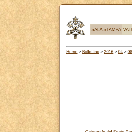
SALA STAMPA
VAT
Home
>
Bollettino
>
2016
>
04
>
0
Chirografo del Santo Pa