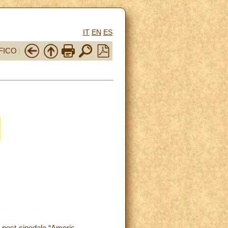
IT
EN
ES
FICO
 post-sinodale “Amoris