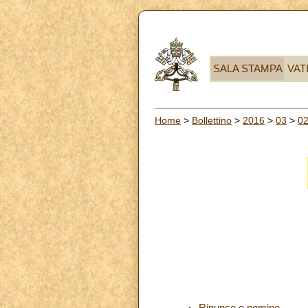
SALA STAMPA
VAT
Home
>
Bollettino
>
2016
>
03
>
0
Rinunce e nomine