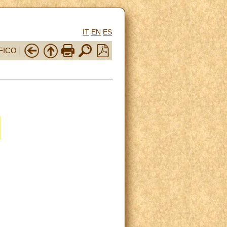
IT
EN
ES
FICO