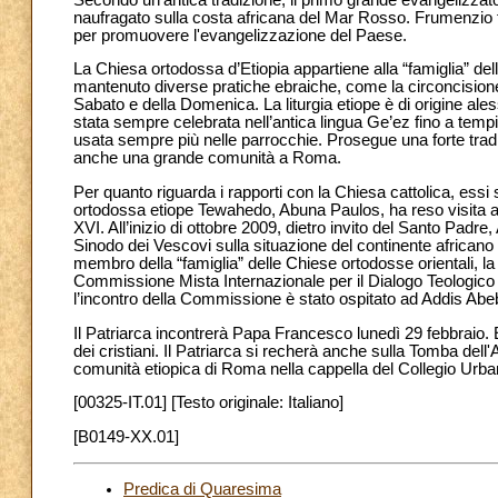
naufragato sulla costa africana del Mar Rosso. Frumenzio f
per promuovere l'evangelizzazione del Paese.
La Chiesa ortodossa d’Etiopia appartiene alla “famiglia” de
mantenuto diverse pratiche ebraiche, come la circoncisione, 
Sabato e della Domenica. La liturgia etiope è di origine aless
stata sempre celebrata nell’antica lingua Ge’ez fino a tempi
usata sempre più nelle parrocchie. Prosegue una forte trad
anche una grande comunità a Roma.
Per quanto riguarda i rapporti con la Chiesa cattolica, essi 
ortodossa etiope Tewahedo, Abuna Paulos, ha reso visita a
XVI. All’inizio di ottobre 2009, dietro invito del Santo Padr
Sinodo dei Vescovi sulla situazione del continente africano
membro della “famiglia” delle Chiese ortodosse orientali, l
Commissione Mista Internazionale per il Dialogo Teologico t
l’incontro della Commissione è stato ospitato ad Addis Abe
Il Patriarca incontrerà Papa Francesco lunedì 29 febbraio. Egl
dei cristiani. Il Patriarca si recherà anche sulla Tomba dell
comunità etiopica di Roma nella cappella del Collegio Urba
[00325-IT.01] [Testo originale: Italiano]
[B0149-XX.01]
Predica di Quaresima