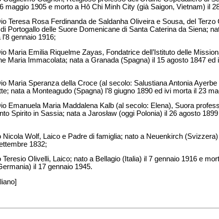
 16 maggio 1905 e morto a Hô Chi Minh City (già Saigon, Vietnam) il 2
di Dio Teresa Rosa Ferdinanda de Saldanha Oliveira e Sousa, del Terz
di Portogallo delle Suore Domenicane di Santa Caterina da Siena; nat
 l’8 gennaio 1916;
 Dio Maria Emilia Riquelme Zayas, Fondatrice dell’Istituto delle Missio
e Maria Immacolata; nata a Granada (Spagna) il 15 agosto 1847 ed i
 Dio Maria Speranza della Croce (al secolo: Salustiana Antonia Ayerbe 
tte; nata a Monteagudo (Spagna) l’8 giugno 1890 ed ivi morta il 23 m
di Dio Emanuela Maria Maddalena Kalb (al secolo: Elena), Suora profe
to Spirito in Sassia; nata a Jarosław (oggi Polonia) il 26 agosto 189
Dio Nicola Wolf, Laico e Padre di famiglia; nato a Neuenkirch (Svizzera
settembre 1832;
o Teresio Olivelli, Laico; nato a Bellagio (Italia) il 7 gennaio 1916 e mo
ermania) il 17 gennaio 1945.
liano]