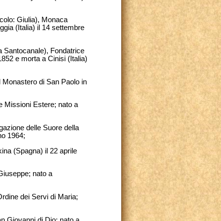
ecolo: Giulia), Monaca
gia (Italia) il 14 settembre
ina Santocanale), Fondatrice
52 e morta a Cinisi (Italia)
del Monastero di San Paolo in
le Missioni Estere; nato a
gazione delle Suore della
gno 1964;
ina (Spagna) il 22 aprile
 Giuseppe; nato a
Ordine dei Servi di Maria;
n Giovanni di Dio; nato a