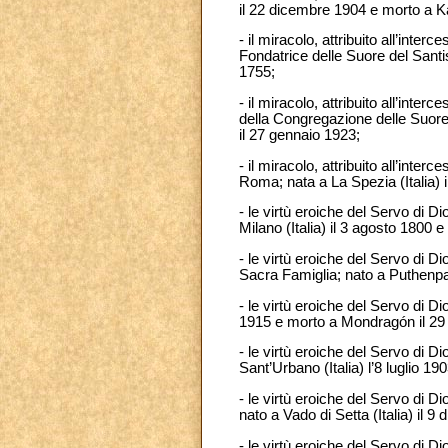
il 22 dicembre 1904 e morto a 
- il miracolo, attribuito all’int
Fondatrice delle Suore del Santis
1755;
- il miracolo, attribuito all’int
della Congregazione delle Suore 
il 27 gennaio 1923;
- il miracolo, attribuito all’int
Roma; nata a La Spezia (Italia) i
- le virtù eroiche del Servo di D
Milano (Italia) il 3 agosto 1800 
- le virtù eroiche del Servo di 
Sacra Famiglia; nato a Puthenpall
- le virtù eroiche del Servo di 
1915 e morto a Mondragón il 2
- le virtù eroiche del Servo di
Sant’Urbano (Italia) l’8 luglio 1
- le virtù eroiche del Servo di D
nato a Vado di Setta (Italia) il
- le virtù eroiche del Servo di 