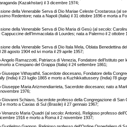
Karaganda (Kazakhstan) il 3 dicembre 1974;
ercessione della Venerabile Serva di Dio Mariae Celeste Crostarosa (al s
simo Redentore; nata a Napoli (Italia) il 31 ottobre 1696 e morta a Fog
ercessione della Venerabile Serva di Dio Maria di Gesù (al secolo: Carol
Cappuccine dell’Immacolata di Lourdes; nata a Palermo il 2 ottobre 18
ercessione della Venerabile Serva di Dio Itala Mela, Oblata Benedettina 
l 28 agosto 1904 ed ivi morta il 29 aprile 1957;
io Angelo Ramazzotti, Patriarca di Venezia, Fondatore dell’Istituto per 
e morto a Crespano del Grappa (Italia) il 24 settembre 1861;
Dio Giuseppe Vithayathil, Sacerdote diocesano, Fondatore della Congre
y (India) il 23 luglio 1865 e morto a Kuzhikkattussery (India) l’8 giu
Dio Giuseppe Maria Arizmendiarrieta, Sacerdote diocesano; nato a Mark
9 novembre 1976;
 Dio Giovanni Schiavo, Sacerdote professo della Congregazione di San
903 e morto a Caxias di Sul (Brasile) il 27 gennaio 1967;
io Venanzio Maria Quadri (al secolo: Antonio), Religioso professo dell’
 9 dicembre 1916 e morto a Roma il 2 novembre 1937;
Dio Guglielmo Gagnon, Religioso professo dell’Ordine Ospedaliero di Sa