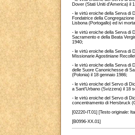
Dover (Stati Uniti d’America) il
- le virtù eroiche della Serva 
Fondatrice della Congregazione 
Lisbona (Portogallo) ed ivi morta
- le virtù eroiche della Serva di
Sacramento e della Beata Vergin
1940;
- le virtù eroiche della Serva di
Missionarie Agostiniane Recolle
- le virtù eroiche della Serva 
delle Suore Canonichesse di San
(Polonia) il 18 gennaio 1986;
- le virtù eroiche del Servo di 
a Sant’Urbano (Svizzera) il 18 
- le virtù eroiche del Servo di Di
concentramento di Hersbruck (G
[02220-IT.01] [Testo originale: Ita
[B0996-XX.01]