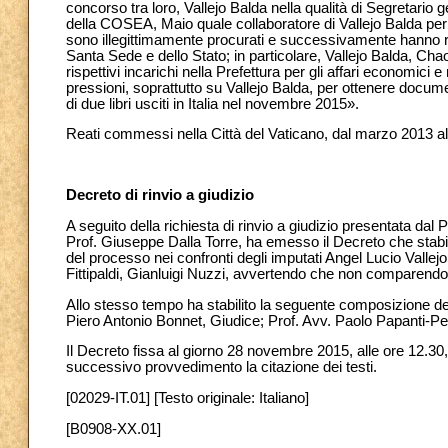
concorso tra loro, Vallejo Balda nella qualità di Segretario
della COSEA, Maio quale collaboratore di Vallejo Balda per le
sono illegittimamente procurati e successivamente hanno riv
Santa Sede e dello Stato; in particolare, Vallejo Balda, Cha
rispettivi incarichi nella Prefettura per gli affari economic
pressioni, soprattutto su Vallejo Balda, per ottenere documen
di due libri usciti in Italia nel novembre 2015».
Reati commessi nella Città del Vaticano, dal marzo 2013 
Decreto di rinvio a giudizio
A seguito della richiesta di rinvio a giudizio presentata dal 
Prof. Giuseppe Dalla Torre, ha emesso il Decreto che stabil
del processo nei confronti degli imputati Angel Lucio Vall
Fittipaldi, Gianluigi Nuzzi, avvertendo che non comparendo
Allo stesso tempo ha stabilito la seguente composizione del
Piero Antonio Bonnet, Giudice; Prof. Avv. Paolo Papanti-Pe
Il Decreto fissa al giorno 28 novembre 2015, alle ore 12.30, 
successivo provvedimento la citazione dei testi.
[02029-IT.01] [Testo originale: Italiano]
[B0908-XX.01]