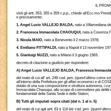
IL PROM
visti gli artt. 353, 355 e 359 c.p.p., chiede all'Ecc.mo Presi
e precisamente:
1. Angel Lucio VALLEJO BALDA,
nato a Villamediana de
2. Francesca Immacolata CHAOUQUI,
nata a Cosenza l
3. Nicola MAIO,
nato a Benevento il 2 marzo 1978;
4. Emiliano FITTIPALDI,
nato a Napoli il 13 novembre 197
5. Gianluigi NUZZI,
nato a Milano il 3 giugno 1969.
decreto di citazione a giudizio per rispondere:
A) Angel Lucio VALLEJO BALDA, Francesca Immacol
del reato di cui all' art. 248 cod. pen. (quest'ultimo come so
all'interno della Prefettura per gli affari economici e di C
dotato di una sua composizione e struttura autonoma, i cui
Immacolata Chaouqui, allo scopo di commettere più delitti d
fondamentali della Santa Sede e dello Stato»;
B) Tutti gli imputati sopra citati (dal n. 1 al n. 5)
del reato di cui agli artt. 63 e 11
6-bis
cod. pen. (quest'ultimo