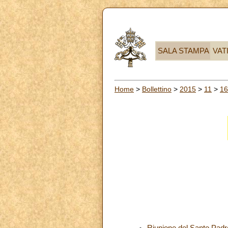
SALA STAMPA
VAT
Home
>
Bollettino
>
2015
>
11
>
16
Riunione del Santo Padr