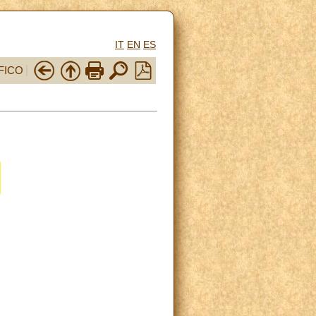
IT
EN
ES
FICO