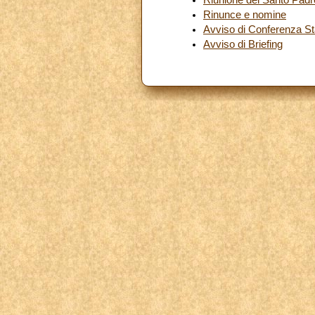
Rinunce e nomine
Avviso di Conferenza S
Avviso di Briefing