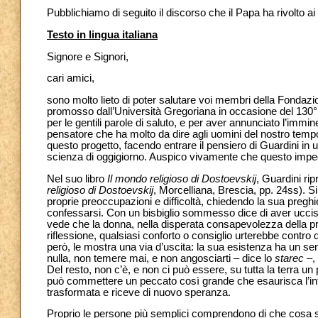
Pubblichiamo di seguito il discorso che il Papa ha rivolto ai
Testo in lingua italiana
Signore e Signori,
cari amici,
sono molto lieto di poter salutare voi membri della Fonda
promosso dall’Università Gregoriana in occasione del 130° a
per le gentili parole di saluto, e per aver annunciato l’imm
pensatore che ha molto da dire agli uomini del nostro tempo
questo progetto, facendo entrare il pensiero di Guardini in un 
scienza di oggigiorno. Auspico vivamente che questo imp
Nel suo libro
Il mondo religioso di Dostoevskij
, Guardini rip
religioso di Dostoevskij
, Morcelliana, Brescia, pp. 24ss). S
proprie preoccupazioni e difficoltà, chiedendo la sua preg
confessarsi. Con un bisbiglio sommesso dice di aver ucciso 
vede che la donna, nella disperata consapevolezza della pr
riflessione, qualsiasi conforto o consiglio urterebbe contr
però, le mostra una via d’uscita: la sua esistenza ha un 
nulla, non temere mai, e non angosciarti – dice lo
starec
–, 
Del resto, non c’è, e non ci può essere, su tutta la terra 
può commettere un peccato così grande che esaurisca l’inf
trasformata e riceve di nuovo speranza.
Proprio le persone più semplici comprendono di che cosa si