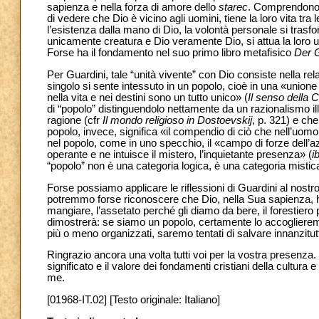
sapienza e nella forza di amore dello
starec
. Comprendono c
di vedere che Dio è vicino agli uomini, tiene la loro vita tr
l’esistenza dalla mano di Dio, la volontà personale si trasf
unicamente creatura e Dio veramente Dio, si attua la loro u
Forse ha il fondamento nel suo primo libro metafisico
Der 
Per Guardini, tale “unità vivente” con Dio consiste nella rel
singolo si sente intessuto in un popolo, cioè in una «unione
nella vita e nei destini sono un tutto unico» (
Il senso della 
di “popolo” distinguendolo nettamente da un razionalismo il
ragione (cfr
Il mondo religioso in Dostoevskij
, p. 321) e che
popolo, invece, significa «il compendio di ciò che nell’uom
nel popolo, come in uno specchio, il «campo di forze dell’a
operante e ne intuisce il mistero, l’inquietante presenza» (
i
“popolo” non è una categoria logica, è una categoria misti
Forse possiamo applicare le riflessioni di Guardini al nostr
potremmo forse riconoscere che Dio, nella Sua sapienza, ha 
mangiare, l’assetato perché gli diamo da bere, il forestiero
dimostrerà: se siamo un popolo, certamente lo accoglierem
più o meno organizzati, saremo tentati di salvare innanzitut
Ringrazio ancora una volta tutti voi per la vostra presenza
significato e il valore dei fondamenti cristiani della cultura
me.
[01968-IT.02] [Testo originale: Italiano]