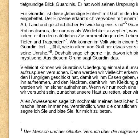
tiefgründige Blick Guardinis. Er hat wohl seinen Ursprun
Für Guardini ist diese „lebendige Einheit“ mit Gott in de
eingebettet. Der Einzelne erfährt sich verwoben mit ein
5
Art, Land und geschichtlicher Entwicklung eins sind“
Guard
Rationalismus, der nur das als Wirklichkeit akzeptiert, was
indem er ihn den natürlichen Zusammenhängen des Lebens e
7
Tiefen und Tragenden“
. Wir können im Volk wie in einem S
Guardini fort – „fühlt, wie in allem von Gott her etwas vo
8
seine Unruhe.“
. Deshalb sage ich gerne – ja, davon ich bi
mystische. Aus diesem Grund sagt Guardini das.
Vielleicht können wir Guardinis Überlegung einmal auf un
aufzuspüren ver­suchen. Dann werden wir vielleicht erkenn
den Hungrigen geschickt hat, damit wir ihm Essen geben, 
ihn aufnehmen, und den Nackten, damit wir ihm Kleidung g
werden wir ihn sicher aufnehmen. Wenn wir nur noch eine 
wir versucht sein, zunächst unsere Haut zu retten, aber w
Allen Anwesenden sage ich nochmals meinen herzlichen D
mache Ihnen immer neu verständlich, was die christlichen
segne ich Sie und bitte Sie, für mich zu beten.
_____________________
1
Der Mensch und der Glaube. Versuch über die religiöse