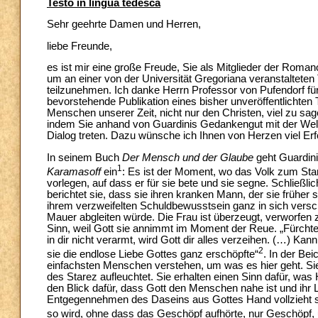
Testo in lingua tedesca
Sehr geehrte Damen und Herren,
liebe Freunde,
es ist mir eine große Freude, Sie als Mitglieder der Rom
um an einer von der Universität Gregoriana veranstaltet
teilzunehmen. Ich danke Herrn Professor von Pufendorf f
bevorstehende Publikation eines bisher unveröffentlichten 
Menschen unserer Zeit, nicht nur den Christen, viel zu sag
indem Sie anhand von Guardinis Gedankengut mit der Welt d
Dialog treten. Dazu wünsche ich Ihnen von Herzen viel Erf
In seinem Buch
Der Mensch und der Glaube
geht Guardini
1
Karamasoff
ein
: Es ist der Moment, wo das Volk zum S
vorlegen, auf dass er für sie bete und sie segne. Schließlic
berichtet sie, dass sie ihren kranken Mann, der sie früher 
ihrem verzweifelten Schuldbewusstsein ganz in sich verschl
Mauer abgleiten würde. Die Frau ist überzeugt, verworfen z
Sinn, weil Gott sie annimmt im Moment der Reue. „Fürchte 
in dir nicht verarmt, wird Gott dir alles verzeihen. (…) 
2
sie die endlose Liebe Gottes ganz erschöpfte“
. In der Be
einfachsten Menschen verstehen, um was es hier geht. Sie
des Starez aufleuchtet. Sie erhalten einen Sinn dafür, was 
den Blick dafür, dass Gott den Menschen nahe ist und ihr L
Entgegennehmen des Daseins aus Gottes Hand vollzieht si
so wird, ohne dass das Geschöpf aufhörte, nur Geschöpf, un