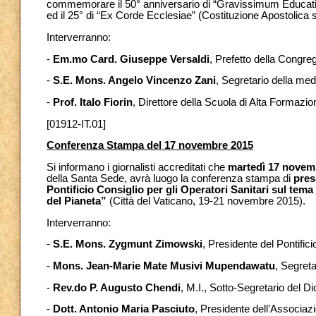
commemorare il 50° anniversario di “Gravissimum Education
ed il 25° di “Ex Corde Ecclesiae” (Costituzione Apostolica s
Interverranno:
-
Em.mo Card. Giuseppe Versaldi
, Prefetto della Congre
-
S.E. Mons. Angelo Vincenzo Zani
, Segretario della m
-
Prof. Italo Fiorin
, Direttore della Scuola di Alta Formazi
[01912-IT.01]
Conferenza Stampa del 17 novembre 2015
Si informano i giornalisti accreditati che
martedì 17 novem
della Santa Sede, avrà luogo la conferenza stampa di
pres
Pontificio Consiglio per gli Operatori Sanitari sul tema
del Pianeta”
(Città del Vaticano, 19-21 novembre 2015).
Interverranno:
-
S.E. Mons. Zygmunt Zimowski
, Presidente del Pontifici
-
Mons. Jean-Marie Mate Musivi Mupendawatu
, Segreta
-
Rev.do P. Augusto Chendi
, M.I., Sotto-Segretario del Di
-
Dott. Antonio Maria Pasciuto
, Presidente dell’Associazi