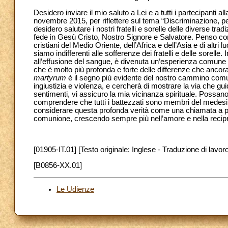
Desidero inviare il mio saluto a Lei e a tutti i partecipanti a
novembre 2015, per riflettere sul tema “Discriminazione, p
desidero salutare i nostri fratelli e sorelle delle diverse tr
fede in Gesù Cristo, Nostro Signore e Salvatore. Penso co
cristiani del Medio Oriente, dell’Africa e dell’Asia e di altr
siamo indifferenti alle sofferenze dei fratelli e delle sorelle.
all’effusione del sangue, è divenuta un’esperienza comune di
che è molto più profonda e forte delle differenze che anco
martyrum
è il segno più evidente del nostro cammino comune
ingiustizia e violenza, e cercherà di mostrare la via che gu
sentimenti, vi assicuro la mia vicinanza spirituale. Possano i
comprendere che tutti i battezzati sono membri del medesi
considerare questa profonda verità come una chiamata a p
comunione, crescendo sempre più nell’amore e nella reci
[01905-IT.01] [Testo originale: Inglese - Traduzione di lavoro
[B0856-XX.01]
Le Udienze