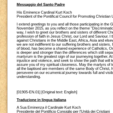
Messaggio del Santo Padre
His Eminence Cardinal Kurt Koch
President of the Pontifical Council for Promoting Christian 
I extend greetings to you and all those participating in the 
November 2015, as you reflect on the theme "Discrimination,
way, I wish to greet our brothers and sisters of different Ch
profession of faith in Jesus Christ, our Lord and Saviour. I
against Christians in the Middle East, Africa, Asia and els
we are not indifferent to our suffering brothers and sisters.
of blood, has become a shared experience of Catholics, Or
is deeper and stronger than the differences which still s
martyrum
is the greatest sign of our journeying together. A
injustice and violence, and seek to show the path that will l
assure you of my spiritual closeness. May the martyrs of to
all the baptised are members of the same Body of Christ, his
persevere on our ecumenical journey towards full and vis
understanding.
[01905-EN.01] [Original text: English]
Traduzione in lingua italiana
A Sua Eminenza il Cardinale Kurt Koch
Presidente del Pontificio Consiglio per l’Unità dei Cristiani