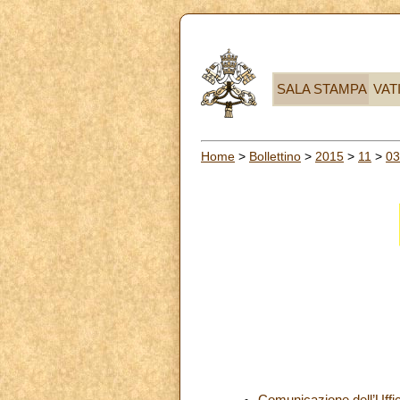
SALA STAMPA
VAT
Home
>
Bollettino
>
2015
>
11
>
03
Comunicazione dell’Uffic