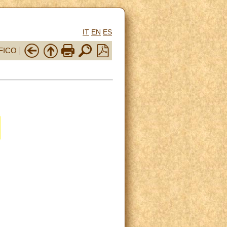
IT
EN
ES
FICO