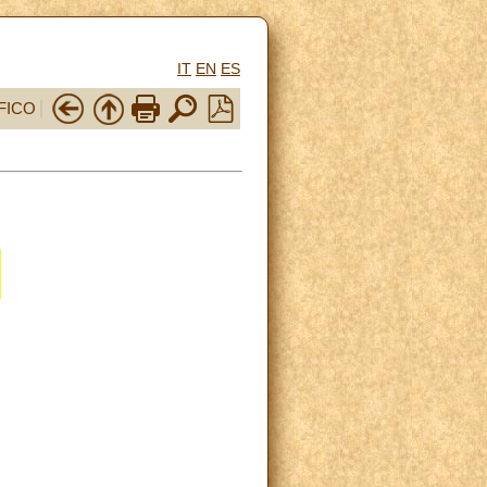
IT
EN
ES
FICO