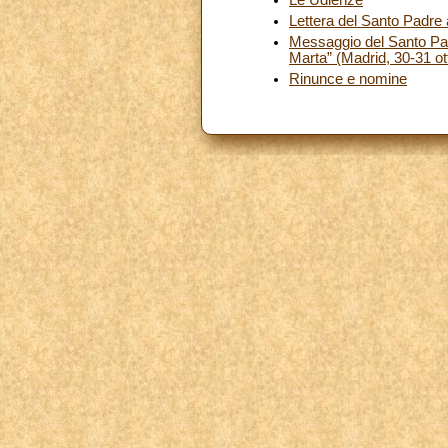
Lettera del Santo Padre
Messaggio del Santo Padr
Marta” (Madrid, 30-31 o
Rinunce e nomine