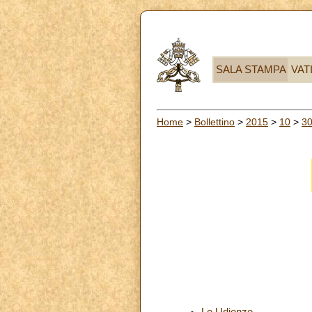
SALA STAMPA
VAT
Home
>
Bollettino
>
2015
>
10
>
3
Le Udienze