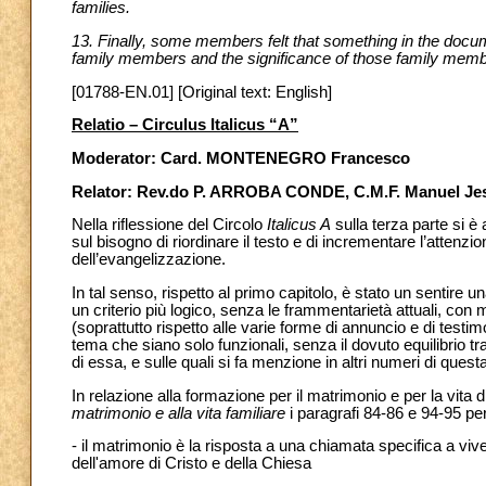
families.
13. Finally, some members felt that something in the docu
family members and the significance of those family memb
[01788-EN.01] [Original text: English]
Relatio – Circulus Italicus “A”
Moderator: Card. MONTENEGRO Francesco
Relator: Rev.do P. ARROBA CONDE, C.M.F. Manuel Je
Nella riflessione del Circolo
Italicus A
sulla terza parte si è
sul bisogno di riordinare il testo e di incrementare l’attenzi
dell’evangelizzazione.
In tal senso, rispetto al primo capitolo, è stato un sentire
un criterio più logico, senza le frammentarietà attuali, con
(soprattutto rispetto alle varie forme di annuncio e di testi
tema che siano solo funzionali, senza il dovuto equilibrio tra
di essa, e sulle quali si fa menzione in altri numeri di quest
In relazione alla formazione per il matrimonio e per la vita d
matrimonio e alla vita familiare
i paragrafi 84-86 e 94-95 pe
- il matrimonio è la risposta a una chiamata specifica a vive
dell'amore di Cristo e della Chiesa