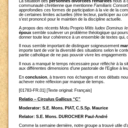
La situation des
personnes divorcées remariées
nous a co
communauté chrétienne que mentionne
Familiaris Consor
approfondies ces formes de participation à la vie de la co
de certaines limites actuelles (être lecteur, participer au c
s’est prononcé pour le maintien de la discipline actuelle.
A propos des récents Motu Proprio
Mitis Iudex Dominus I
époux
semble soulever un problème théologique qui pourra
donner toute leur cohérence à un ensemble de textes qui, d
Il nous semble important de distinguer soigneusement
mar
importe tant de voir la diversité des situations selon le con
partie catholique de ne pas pouvoir vivre les engagements 
Il nous a manqué le temps nécessaire pour réfléchir à la s
aux différentes dimensions d’une pastorale de l’Eglise à le
En
conclusion
, à travers nos échanges et nos débats nou
achever notre réflexion par manque de temps.
[01783-FR.01] [Texte original: Français]
Relatio – Circulus Gallicus “C”
Moderator: S.E. Mons. PIAT, C.S.Sp. Maurice
Relator: S.E. Mons. DUROCHER Paul-André
Comme la semaine dernière, notre groupe a trouvé utile d’avo