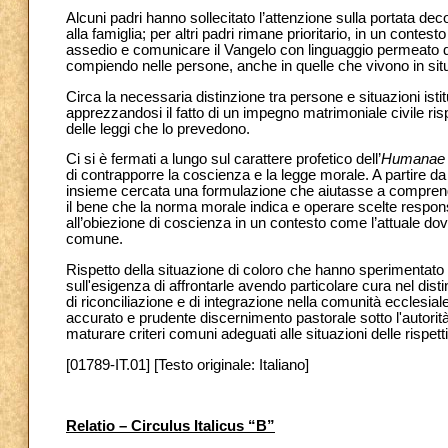
Alcuni padri hanno sollecitato l’attenzione sulla portata de
alla famiglia; per altri padri rimane prioritario, in un conte
assedio e comunicare il Vangelo con linguaggio permeato da
compiendo nelle persone, anche in quelle che vivono in situa
Circa la necessaria distinzione tra persone e situazioni istit
apprezzandosi il fatto di un impegno matrimoniale civile ri
delle leggi che lo prevedono.
Ci si è fermati a lungo sul carattere profetico dell’
Humanae 
di contrapporre la coscienza e la legge morale. A partire d
insieme cercata una formulazione che aiutasse a comprend
il bene che la norma morale indica e operare scelte responsab
all’obiezione di coscienza in un contesto come l’attuale dove
comune.
Rispetto della situazione di coloro che hanno sperimentato i
sull'esigenza di affrontarle avendo particolare cura nel dist
di riconciliazione e di integrazione nella comunità ecclesia
accurato e prudente discernimento pastorale sotto l'autori
maturare criteri comuni adeguati alle situazioni delle rispett
[01789-IT.01] [Testo originale: Italiano]
Relatio – Circulus Italicus “B”