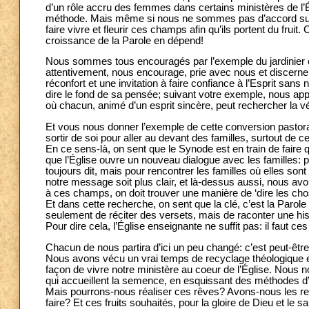
d’un rôle accru des femmes dans certains ministères de l’Ég
méthode. Mais même si nous ne sommes pas d’accord sur 
faire vivre et fleurir ces champs afin qu’ils portent du fruit. 
croissance de la Parole en dépend!
Nous sommes tous encouragés par l’exemple du jardinier e
attentivement, nous encourage, prie avec nous et discerne
réconfort et une invitation à faire confiance à l’Esprit sans
dire le fond de sa pensée; suivant votre exemple, nous app
où chacun, animé d’un esprit sincère, peut rechercher la vé
Et vous nous donner l’exemple de cette conversion pastora
sortir de soi pour aller au devant des familles, surtout de c
En ce sens-là, on sent que le Synode est en train de faire q
que l’Église ouvre un nouveau dialogue avec les familles:
toujours dit, mais pour rencontrer les familles où elles sont
notre message soit plus clair, et là-dessus aussi, nous av
à ces champs, on doit trouver une manière de ‘dire les chos
Et dans cette recherche, on sent que la clé, c’est la Parole
seulement de réciter des versets, mais de raconter une hist
Pour dire cela, l’Église enseignante ne suffit pas: il faut 
Chacun de nous partira d’ici un peu changé: c’est peut-être 
Nous avons vécu un vrai temps de recyclage théologique et 
façon de vivre notre ministère au coeur de l’Église. Nous
qui accueillent la semence, en esquissant des méthodes d
Mais pourrons-nous réaliser ces rêves? Avons-nous les ress
faire? Et ces fruits souhaités, pour la gloire de Dieu et le 