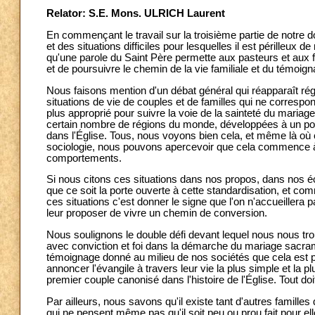
Relator: S.E. Mons. ULRICH Laurent
En commençant le travail sur la troisième partie de notr
et des situations difficiles pour lesquelles il est périlleux
qu'une parole du Saint Père permette aux pasteurs et aux fa
et de poursuivre le chemin de la vie familiale et du témoig
Nous faisons mention d'un débat général qui réapparaît r
situations de vie de couples et de familles qui ne corresp
plus approprié pour suivre la voie de la sainteté du mariage 
certain nombre de régions du monde, développées à un point
dans l'Église. Tous, nous voyons bien cela, et même là où c
sociologie, nous pouvons apercevoir que cela commence à 
comportements.
Si nous citons ces situations dans nos propos, dans nos éc
que ce soit la porte ouverte à cette standardisation, et com
ces situations c'est donner le signe que l'on n'accueillera pa
leur proposer de vivre un chemin de conversion.
Nous soulignons le double défi devant lequel nous nous tr
avec conviction et foi dans la démarche du mariage sacramen
témoignage donné au milieu de nos sociétés que cela est po
annoncer l'évangile à travers leur vie la plus simple et la p
premier couple canonisé dans l'histoire de l'Église. Tout doi
Par ailleurs, nous savons qu'il existe tant d'autres famille
qui ne pensent même pas qu'il soit peu ou prou fait pour e