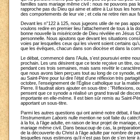
familles sans mariage même civil : nous ne pouvons pas les
rapproche pas du Dieu qui aime et attire à Lui tous les hom
des comportements de leur vie ; et cela ne retire rien au
Devant les n°122 à 125, nous jugeons utile de ne pas appor
voulons redire en premier lieu l’attachement de tous à la d
bonne nouvelle la miséricorde de Dieu révélée en Jésus Chr
personnelle. Nous ajoutons que devant les situations con
voies par lesquelles ceux qui les vivent soient certains q
que les évêques, chacun dans son diocèse et dans la comm
Le débat, commencé dans l'Aula, s'est poursuivi entre nou
prochain. Les uns désirent que ce texte reçoive un titre, ou
pendant ces trois semaines, mais sans revêtir le caractère d'
que nous avons bien perçues tout au long de ce synode, et i
au Saint-Père pour lui dire l'état d'une réflexion très par
octobre, l'enseignement de l'Église catholique sur la mat
Pierre. Il faudrait alors ajouter en sous-titre : "Réflexion
pensent que ce synode a réalisé un grand travail de discern
importante en elle-même. Il est bien sûr remis au Saint-Pèr
apportant un sous-titre.
Parmi les autres questions qui ont animé notre débat, il fau
l'
Instrumentum Laboris
nulle mention ne soit faite du cat
à la foi, à l'âge adulte, en raison de leur projet de mariage
mariage même civil. Dans beaucoup de cas, la préparation a
de la découverte du Christ à l'âge adulte par nombre de pe
lesquelles nous estimons qu'il n'est pas bon de s'en tenir à