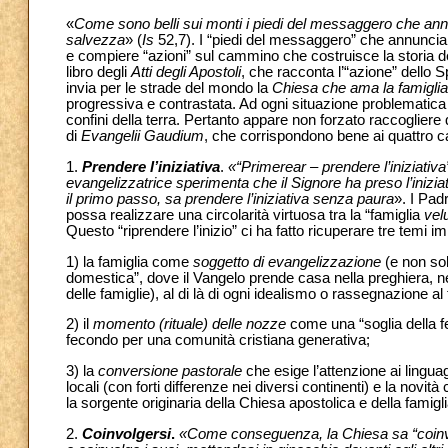
«
Come sono belli sui monti i piedi del messaggero che ann
salvezza
» (
Is
52,7). I “piedi del messaggero” che annuncia
e compiere “azioni” sul cammino che costruisce la storia del
libro degli
Atti degli Apostoli
, che racconta l’“azione” dello Sp
invia per le strade del mondo la
Chiesa che ama la famiglia
progressiva e contrastata. Ad ogni situazione problematic
confini della terra. Pertanto appare non forzato raccogliere
di
Evangelii Gaudium
, che corrispondono bene ai quattro ca
1.
Prendere l’iniziativa
.
«“Primerear – prendere l’iniziati
evangelizzatrice sperimenta che il Signore ha preso l’inizia
il primo passo, sa prendere l’iniziativa senza paura
». I Pad
possa realizzare una circolarità virtuosa tra la “famiglia
vel
Questo “riprendere l’inizio” ci ha fatto ricuperare tre temi im
1) la famiglia come
soggetto di evangelizzazione
(e non sol
domestica”, dove il Vangelo prende casa nella preghiera, nella 
delle famiglie), al di là di ogni idealismo o rassegnazione a
2) il
momento (rituale) delle nozze
come una “soglia della fe
fecondo per una comunità cristiana generativa;
3) la
conversione pastorale
che esige l’attenzione ai lingua
locali (con forti differenze nei diversi continenti) e la nov
la sorgente originaria della Chiesa apostolica e della famig
2.
Coinvolgersi
.
«Come conseguenza, la Chiesa sa “coinvolg