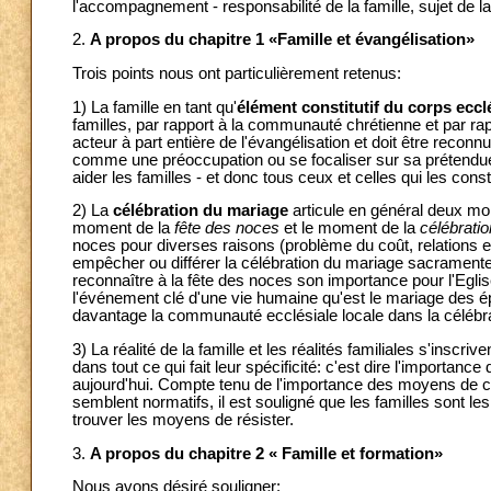
l'accompagnement - responsabilité de la famille, sujet de la
2.
A propos du chapitre 1 «Famille et évangélisation»
Trois points nous ont particulièrement retenus:
1) La famille en tant qu'
élément constitutif du corps eccl
familles, par rapport à la communauté chrétienne et par rappo
acteur à part entière de l'évangélisation et doit être reconn
comme une préoccupation ou se focaliser sur sa prétendue
aider les familles - et donc tous ceux et celles qui les cons
2) La
célébration du mariage
articule en général deux mome
moment de la
fête des noces
et le moment de la
célébratio
noces pour diverses raisons (problème du coût, relations ent
empêcher ou différer la célébration du mariage sacrament
reconnaître à la fête des noces son importance pour l'Egl
l'événement clé d'une vie humaine qu'est le mariage des é
davantage la communauté ecclésiale locale dans la célébr
3) La réalité de la famille et les réalités familiales s'inscri
dans tout ce qui fait leur spécificité: c'est dire l'importance
aujourd'hui. Compte tenu de l'importance des moyens de c
semblent normatifs, il est souligné que les familles sont le
trouver les moyens de résister.
3.
A propos du chapitre 2 « Famille et formation»
Nous avons désiré souligner: