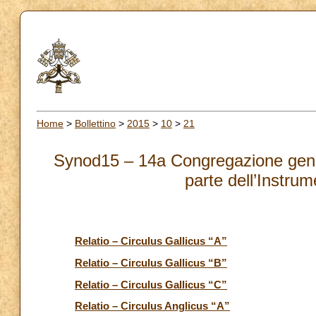
Home
>
Bollettino
>
2015
>
10
>
21
Synod15 – 14a Congregazione general
parte dell’Instru
Relatio – Circulus Gallicus “A”
Relatio – Circulus Gallicus “B”
Relatio – Circulus Gallicus “C”
Relatio – Circulus Anglicus “A”