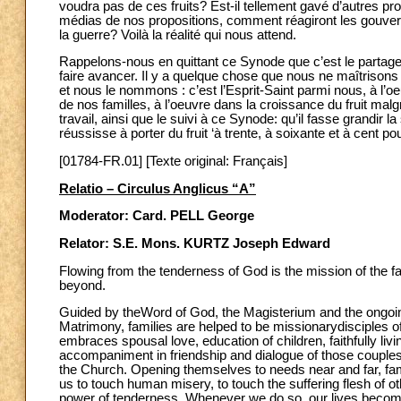
voudra pas de ces fruits? Est-il tellement gavé d’autres pro
médias de nos propositions, comment réagiront les gouverne
la guerre? Voilà la réalité qui nous attend.
Rappelons-nous en quittant ce Synode que c’est le partage 
faire avancer. Il y a quelque chose que nous ne maîtrisons
et nous le nommons : c’est l’Esprit-Saint parmi nous, à l’o
de nos familles, à l’oeuvre dans la croissance du fruit malgr
travail, ainsi que le suivi à ce Synode: qu’il fasse grandir
réussisse à porter du fruit ‘à trente, à soixante et à cent pou
[01784-FR.01] [Texte original: Français]
Relatio – Circulus Anglicus “A”
Moderator: Card. PELL George
Relator: S.E. Mons. KURTZ Joseph Edward
Flowing from the tenderness of God is the mission of the f
beyond.
Guided by theWord of God, the Magisterium and the ongoin
Matrimony, families are helped to be missionarydisciples 
embraces spousal love, education of children, faithfully liv
accompaniment in friendship and dialogue of those couples or
the Church. Opening themselves to needs near and far, fa
us to touch human misery, to touch the suffering flesh of o
power of tenderness. Whenever we do so, our lives become