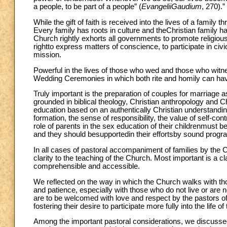
a people, to be part of a people” (
EvangeliiGaudium
, 270).”
While the gift of faith is received into the lives of a family t
Every family has roots in culture and theChristian family h
Church rightly exhorts all governments to promote religious
rightto express matters of conscience, to participate in civi
mission.
Powerful in the lives of those who wed and those who witne
Wedding Ceremonies in which both rite and homily can have 
Truly important is the preparation of couples for marriage 
grounded in biblical theology, Christian anthropology and 
education based on an authentically Christian understand
formation, the sense of responsibility, the value of self-cont
role of parents in the sex education of their childrenmust b
and they should besupportedin their effortsby sound progr
In all cases of pastoral accompaniment of families by the Ch
clarity to the teaching of the Church. Most important is a 
comprehensible and accessible.
We reflected on the way in which the Church walks with th
and patience, especially with those who do not live or are n
are to be welcomed with love and respect by the pastors 
fostering their desire to participate more fully into the life o
Among the important pastoral considerations, we discussed