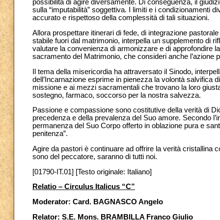
possibilità di agire diversamente. Di conseguenza, il giudi
sulla “imputabilità” soggettiva. I limiti e i condizionamenti
accurato e rispettoso della complessità di tali situazioni.
Allora prospettare itinerari di fede, di integrazione pastoral
stabile fuori dal matrimonio, interpella un supplemento di r
valutare la convenienza di armonizzare e di approfondire la m
sacramento del Matrimonio, che consideri anche l’azione past
Il tema della misericordia ha attraversato il Sinodo, interpe
dell’Incarnazione esprime in pienezza la volontà salvifica d
missione e ai mezzi sacramentali che trovano la loro giusta
sostegno, farmaco, soccorso per la nostra salvezza.
Passione e compassione sono costitutive della verità di Dio.
precedenza e della prevalenza del Suo amore. Secondo l’in
permanenza del Suo Corpo offerto in oblazione pura e santa,
penitenza”.
Agire da pastori è continuare ad offrire la verità cristallina
sono del peccatore, saranno di tutti noi.
[01790-IT.01] [Testo originale: Italiano]
Relatio – Circulus Italicus “C”
Moderator: Card. BAGNASCO Angelo
Relator: S.E. Mons. BRAMBILLA Franco Giulio