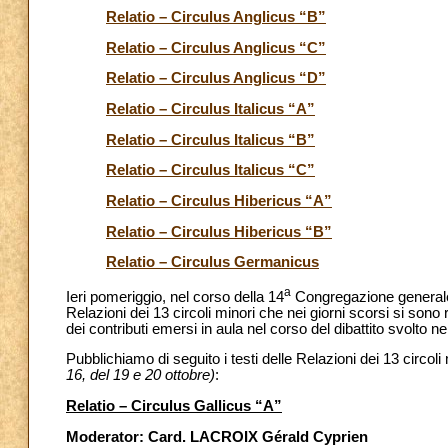
Relatio – Circulus Anglicus “B”
Relatio – Circulus Anglicus “C”
Relatio – Circulus Anglicus “D”
Relatio – Circulus Italicus “A”
Relatio – Circulus Italicus “B”
Relatio – Circulus Italicus “C”
Relatio – Circulus Hibericus “A”
Relatio – Circulus Hibericus “B”
Relatio – Circulus Germanicus
a
Ieri pomeriggio, nel corso della 14
Congregazione generale d
Relazioni dei 13 circoli minori che nei giorni scorsi si sono riu
dei contributi emersi in aula nel corso del dibattito svolto 
Pubblichiamo di seguito i testi delle Relazioni dei 13 circoli
16, del 19 e 20 ottobre)
:
Relatio – Circulus Gallicus “A”
Moderator: Card. LACROIX Gérald Cyprien