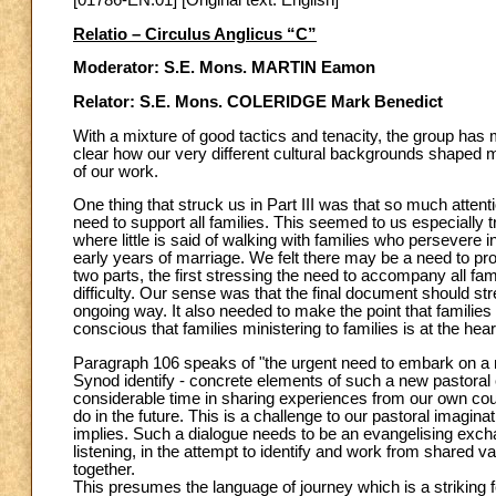
[01786-EN.01] [Original text: English]
Relatio – Circulus Anglicus “C”
Moderator: S.E. Mons. MARTIN Eamon
Relator: S.E. Mons. COLERIDGE Mark Benedict
With a mixture of good tactics and tenacity, the group has 
clear how our very different cultural backgrounds shaped 
of our work.
One thing that struck us in Part III was that so much attenti
need to support all families. This seemed to us especiall
where little is said of walking with families who persevere 
early years of marriage. We felt there may be a need to prov
two parts, the first stressing the need to accompany all fam
difficulty. Our sense was that the final document should str
ongoing way. It also needed to make the point that families s
conscious that families ministering to families is at the hear
Paragraph 106 speaks of "the urgent need to embark on a n
Synod identify - concrete elements of such a new pastoral
considerable time in sharing experiences from our own cou
do in the future. This is a challenge to our pastoral imagi
implies. Such a dialogue needs to be an evangelising exchan
listening, in the attempt to identify and work from shared 
together.
This presumes the language of journey which is a striking f