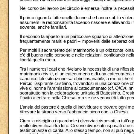
Nel corso del lavoro del circolo è emersa inoltre la necessi
Il primo riguarda tutte quelle donne che hanno subito violenz
assumersi le responsabilità facendo nascere e allevando i 
sovente, anche familiari.
Il secondo fa appello a un particolare sguardo di attenzione,
frequentemente mariti e padri – impoveriti dalle separazioni
Per molti il sacramento del matrimonio è un orizzonte lonta
c’è di buono nelle persone e nelle relazioni, confidando nella
libertà quella meta.
Tra i numerosi casi che rivelano la necessità di una rifless
matrimonio civile, di un catecumeno o di una catecumena co
canonico tale situazione sarebbe insanabile, a meno che il
Perciò l’aspirante cristiano, trovandosi in una condizione c
vive di norma l’ammissione al catecumenato (cf.
OICA
, nn
soprattutto non la celebrazione unitaria di Battesimo, Cre
l’invito a entrare nella Chiesa, ma se ne vedono di fatto p
L’ansia del pastore è quella di individuare e trovare ogni me
ritrovare la strada verso l’abbraccio pieno con la Chiesa.
Circa la disciplina riguardante i divorziati risposati, a tutt’oggi
molto diversificati fra loro. Ci sono divorziati risposati ch
testimonianze di carità. Allo stesso tempo, non si può negar