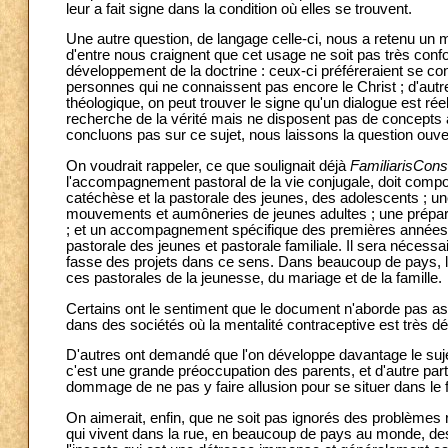
leur a fait signe dans la condition où elles se trouvent.
Une autre question, de langage celle-ci, nous a retenu un m
d'entre nous craignent que cet usage ne soit pas très conform
développement de la doctrine : ceux-ci préféreraient se co
personnes qui ne connaissent pas encore le Christ ; d'aut
théologique, on peut trouver le signe qu'un dialogue est r
recherche de la vérité mais ne disposent pas de concepts 
concluons pas sur ce sujet, nous laissons la question ouve
On voudrait rappeler, ce que soulignait déjà
FamiliarisCons
l'accompagnement pastoral de la vie conjugale, doit comport
catéchèse et la pastorale des jeunes, des adolescents ; un
mouvements et aumôneries de jeunes adultes ; une prépar
; et un accompagnement spécifique des premières années d
pastorale des jeunes et pastorale familiale. Il sera nécess
fasse des projets dans ce sens. Dans beaucoup de pays, la p
ces pastorales de la jeunesse, du mariage et de la famille.
Certains ont le sentiment que le document n'aborde pas asse
dans des sociétés où la mentalité contraceptive est très d
D'autres ont demandé que l'on développe davantage le sujet
c'est une grande préoccupation des parents, et d'autre part
dommage de ne pas y faire allusion pour se situer dans le f
On aimerait, enfin, que ne soit pas ignorés des problèmes 
qui vivent dans la rue, en beaucoup de pays au monde, des