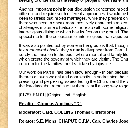
seeking to understand the reality of people's lives rather 
Another important point in our discussion concerned mixed
different and require such different approaches it would be
keen to stress that mixed marriages, while they present chal
there was need to speak more positively about both mixed ma
challenges in some situations - more so with some religion
interreligious dialogue which has its feet on the ground. T
special rite for the celebration of interreligious marriages b
It was also pointed out by some in the group is that, thoug
InstrumentumLaboris
, they virtually disappear from Part II
surely the mission to the poor, whose marital and family lif
which create the poverty of which they are victim. The Chur
concern for the families most stricken by injustice.
Our work on Part III has been slow enough - in part becaus
themes of such weight and complexity. In addressing the t
pressing and perplexing issues facing the Church and the 
the few days that remain to us there is still a long way to g
[01787-EN.01] [Original text: English]
Relatio – Circulus Anglicus “D”
Moderator: Card. COLLINS Thomas Christopher
Relator: S.E. Mons. CHAPUT, O.F.M. Cap. Charles Jos