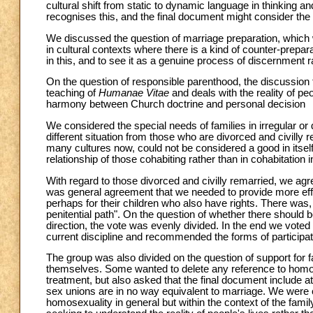
cultural shift from static to dynamic language in thinking 
recognises this, and the final document might consider the p
We discussed the question of marriage preparation, whic
in cultural contexts where there is a kind of counter-prepar
in this, and to see it as a genuine process of discernment r
On the question of responsible parenthood, the discussion
teaching of
Humanae Vitae
and deals with the reality of pe
harmony between Church doctrine and personal decision
We considered the special needs of families in irregular or d
different situation from those who are divorced and civilly
many cultures now, could not be considered a good in itsel
relationship of those cohabiting rather than in cohabitation 
With regard to those divorced and civilly remarried, we ag
was general agreement that we needed to provide more eff
perhaps for their children who also have rights. There was,
penitential path". On the question of whether there should b
direction, the vote was evenly divided. In the end we voted
current discipline and recommended the forms of participa
The group was also divided on the question of support fo
themselves. Some wanted to delete any reference to homosexu
treatment, but also asked that the final document include a
sex unions are in no way equivalent to marriage. We were 
homosexuality in general but within the context of the fami