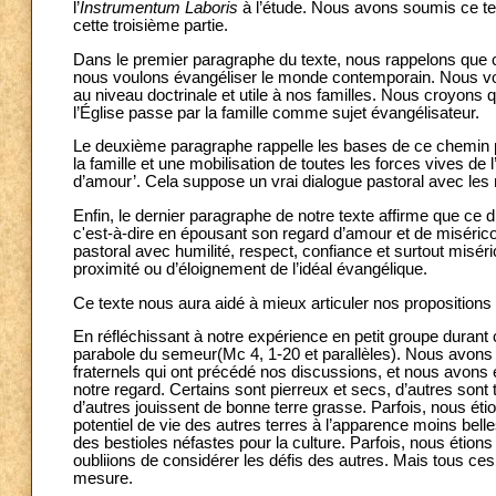
l’
Instrumentum Laboris
à l’étude. Nous avons soumis ce te
cette troisième partie.
Dans le premier paragraphe du texte, nous rappelons que ce
nous voulons évangéliser le monde contemporain. Nous voulon
au niveau doctrinale et utile à nos familles. Nous croyons q
l’Église passe par la famille comme sujet évangélisateur.
Le deuxième paragraphe rappelle les bases de ce chemin p
la famille et une mobilisation de toutes les forces vives 
d’amour’. Cela suppose un vrai dialogue pastoral avec les r
Enfin, le dernier paragraphe de notre texte affirme que ce d
c'est-à-dire en épousant son regard d’amour et de miséri
pastoral avec humilité, respect, confiance et surtout miséri
proximité ou d’éloignement de l’idéal évangélique.
Ce texte nous aura aidé à mieux articuler nos propositions
En réfléchissant à notre expérience en petit groupe durant
parabole du semeur(Mc 4, 1-20 et parallèles). Nous avons
fraternels qui ont précédé nos discussions, et nous avons ét
notre regard. Certains sont pierreux et secs, d’autres sont
d’autres jouissent de bonne terre grasse. Parfois, nous éti
potentiel de vie des autres terres à l’apparence moins bell
des bestioles néfastes pour la culture. Parfois, nous étions 
oubliions de considérer les défis des autres. Mais tous ces 
mesure.