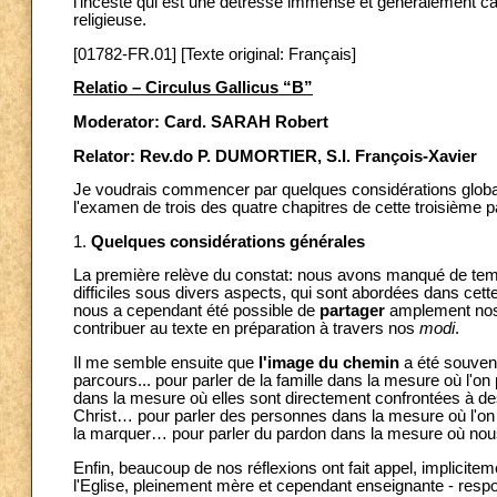
l'inceste qui est une détresse immense et généralement cac
religieuse.
[01782-FR.01] [Texte original: Français]
Relatio – Circulus Gallicus “B”
Moderator: Card. SARAH Robert
Relator: Rev.do P. DUMORTIER, S.I. François-Xavier
Je voudrais commencer par quelques considérations global
l'examen de trois des quatre chapitres de cette troisième pa
1.
Quelques considérations générales
La première relève du constat: nous avons manqué de temp
difficiles sous divers aspects, qui sont abordées dans cet
nous a cependant été possible de
partager
amplement nos 
contribuer au texte en préparation à travers nos
modi
.
Il me semble ensuite que
l'image du chemin
a été souven
parcours... pour parler de la famille dans la mesure où l'
dans la mesure où elles sont directement confrontées à des
Christ… pour parler des personnes dans la mesure où l'on 
la marquer… pour parler du pardon dans la mesure où nous 
Enfin, beaucoup de nos réflexions ont fait appel, implicitem
l'Eglise, pleinement mère et cependant enseignante - respo