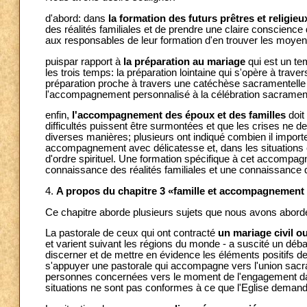
d'abord: dans
la formation des futurs prêtres et religieu
des réalités familiales et de prendre une claire conscience
aux responsables de leur formation d'en trouver les moyen
puispar rapport à
la préparation au mariage
qui est un te
les trois temps: la préparation lointaine qui s'opère à tra
préparation proche à travers une catéchèse sacramentelle e
l'accompagnement personnalisé à la célébration sacrament
enfin,
l'accompagnement des époux et des familles
doit
difficultés puissent être surmontées et que les crises ne
diverses manières; plusieurs ont indiqué combien il import
accompagnement avec délicatesse et, dans les situations co
d'ordre spirituel. Une formation spécifique à cet accompa
connaissance des réalités familiales et une connaissance 
4.
A propos du chapitre 3 «famille et accompagnement 
Ce chapitre aborde plusieurs sujets que nous avons abordés
La pastorale de ceux qui ont contracté
un mariage civil o
et varient suivant les régions du monde - a suscité un dé
discerner et de mettre en évidence les éléments positifs de 
s'appuyer une pastorale qui accompagne vers l'union sacram
personnes concernées vers le moment de l'engagement dans 
situations ne sont pas conformes à ce que l'Eglise demand