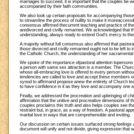
marriages to succeed, it is important that the couples be w
accompanied by their faith communities.
We also took up certain proposals for accompanying those 
to streamline the process of nullity to make it moreaccessi
consensus affirmed thecurrent teaching and practice of the
aredivorced and civilly remarried. We acknowledged that t
understanding, always ready to extend God’s mercy to the
A majority without full consensus also affirmed that pastor
those divorced and civilly remarried ought not to be left to
the Catholic Church, the understanding of her sacramental ord
We spoke of the importance ofpastoral attention topersons 
a person with same sex attraction is a member. The Church
whose all-embracing love is offered to every person witho
tendencies are called to love and accept these members of 
synod to affirmand propose anew the entirety of Church t
to have confidence in it as they love and accompany one ano
Finally, we addressed the procreation and upbringing of chil
affirmation that the unitive and procreative dimensions of 
couples proclaims this truth and also helps couples see t
restraint but, in grace, as a way of freedom. A pastoral app
marital love in ways that are comprehensible and inviting.
Our discussion on certain issues surfaced strong feelings a
document will unify and not divide, giving expression that