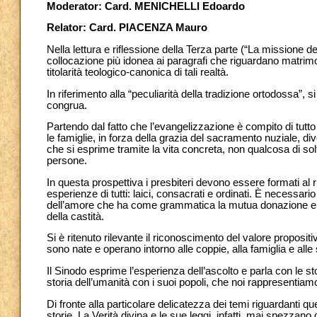
Moderator: Card. MENICHELLI Edoardo
Relator: Card. PIACENZA Mauro
Nella lettura e riflessione della Terza parte (“La missione d
collocazione più idonea ai paragrafi che riguardano matrimo
titolarità teologico-canonica di tali realtà.
In riferimento alla “peculiarità della tradizione ortodossa”, s
congrua.
Partendo dal fatto che l’evangelizzazione è compito di tutto 
le famiglie, in forza della grazia del sacramento nuziale, 
che si esprime tramite la vita concreta, non qualcosa di sol
persone.
In questa prospettiva i presbiteri devono essere formati al
esperienze di tutti: laici, consacrati e ordinati. È necessari
dell’amore che ha come grammatica la mutua donazione e, ne
della castità.
Si è ritenuto rilevante il riconoscimento del valore proposit
sono nate e operano intorno alle coppie, alla famiglia e alle
Il Sinodo esprime l’esperienza dell’ascolto e parla con le stor
storia dell’umanità con i suoi popoli, che noi rappresentiam
Di fronte alla particolare delicatezza dei temi riguardanti qu
storie. La Verità divina e le sue leggi, infatti, mai spezzan