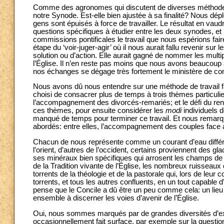
Comme des agronomes qui discutent de diverses méthodes
notre Synode. Est-elle bien ajustée à sa finalité? Nous d
gens sont épuisés à force de travailler. Le résultat en vaudr
questions spécifiques à étudier entre les deux synodes, et 
commissions pontificales le travail que nous espérions fair
étape du ‘voir-juger-agir’ où il nous aurait fallu revenir su
solution ou d’action. Elle aurait gagné de nommer les mult
l’Église. Il n’en reste pas moins que nous avons beaucoup
nos échanges se dégage très fortement le ministère de com
Nous avons dû nous entendre sur une méthode de travail f
choisi de consacrer plus de temps à trois thèmes particulie
l’accompagnement des divorcés-remariés; et le défi du r
ces thèmes, pour ensuite considérer les
modi
individuels 
manqué de temps pour terminer ce travail. Et nous rema
abordés: entre elles, l’accompagnement des couples face au
Chacun de nous représente comme un courant d’eau différe
l’orient, d’autres de l’occident, certains proviennent des g
ses minéraux bien spécifiques qui arrosent les champs de l
de la Tradition vivante de l’Église, les nombreux ruisseau
torrents de la théologie et de la pastorale qui, lors de l
torrents, et tous les autres confluents, en un tout capable
pense que le Concile a dû être un peu comme cela: un lieu
ensemble à discerner les voies d’avenir de l’Église.
Oui, nous sommes marqués par de grandes diversités d’exp
occasionnellement fait surface, par exemple sur la questi