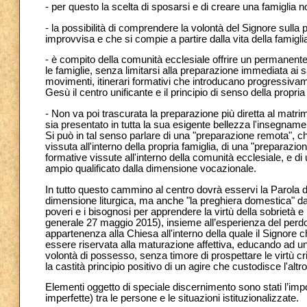
- per questo la scelta di sposarsi e di creare una famiglia 
- la possibilità di comprendere la volontà del Signore sulla
improvvisa e che si compie a partire dalla vita della famigl
- è compito della comunità ecclesiale offrire un permanente
le famiglie, senza limitarsi alla preparazione immediata ai 
movimenti, itinerari formativi che introducano progressivame
Gesù il centro unificante e il principio di senso della propr
- Non va poi trascurata la preparazione più diretta al matri
sia presentato in tutta la sua esigente bellezza l'insegnamen
Si può in tal senso parlare di una "preparazione remota", ch
vissuta all'interno della propria famiglia, di una "preparazi
formative vissute all'interno della comunità ecclesiale, e 
ampio qualificato dalla dimensione vocazionale.
In tutto questo cammino al centro dovrà esservi la Parola 
dimensione liturgica, ma anche "la preghiera domestica" da v
poveri e i bisognosi per apprendere la virtù della sobrietà 
generale 27 maggio 2015), insieme all’esperienza del per
appartenenza alla Chiesa all'interno della quale il Signore
essere riservata alla maturazione affettiva, educando ad
volontà di possesso, senza timore di prospettare le virtù cris
la castità principio positivo di un agire che custodisce l'altr
Elementi oggetto di speciale discernimento sono stati l’impor
imperfette) tra le persone e le situazioni istituzionalizzate.