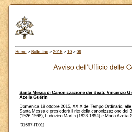
Home
>
Bollettino
>
2015
>
10
>
09
Avviso dell’Ufficio delle 
Santa Messa di Canonizzazione dei Beati: Vincenzo Gr
Azelia Guérin
Domenica 18 ottobre 2015, XXIX del Tempo Ordinario, alle 
Santa Messa e presiederà il rito della canonizzazione dei
(1926-1998), Ludovico Martin (1823-1894) e Maria Azelia 
[01667-IT.01]