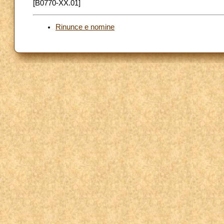
[B0770-XX.01]
Rinunce e nomine