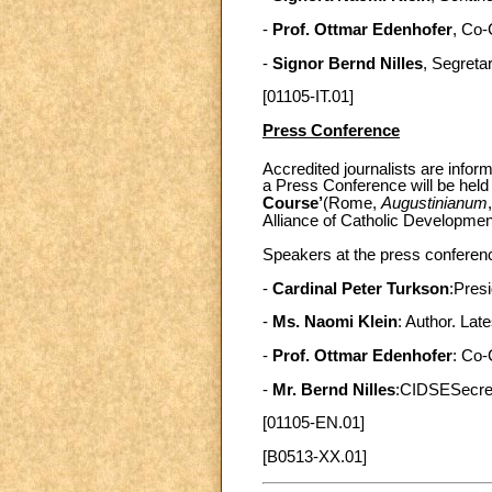
-
Prof. Ottmar Edenhofer
, Co-
-
Signor Bernd Nilles
, Segreta
[01105-IT.01]
Press Conference
Accredited journalists are infor
a Press Conference will be held 
Course’
(Rome,
Augustinianum
Alliance of Catholic Developme
Speakers at the press conferen
-
Cardinal Peter Turkson
:Presi
-
Ms. Naomi Klein
: Author. Lat
-
Prof. Ottmar Edenhofer
: Co-
-
Mr. Bernd Nilles
:CIDSESecret
[01105-EN.01]
[B0513-XX.01]