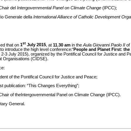
Chair del
Intergovernmental Panel on Climate Change
(IPCC);
rio Generale della
International Alliance of Catholic Development Orga
st
med that on
1
July 2015
, at
11.30 am
in the
Aula Giovanni Paolo II
of
to introduce the high level conference:
‘People and Planet First: th
, 2-3 July 2015), organized by the Pontifical Council for Justice and P
nt Organisations (CIDSE).
ce:
dent of the Pontifical Council for Justice and Peace;
est publication: “This Changes Everything”;
Chair of theIntergovernmental Panel on Climate Change (IPCC).
ary General.