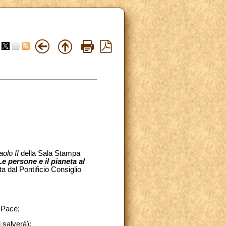
olo II
della Sala Stampa
Le persone e il pianeta al
a dal Pontificio Consiglio
a Pace;
 salverà);