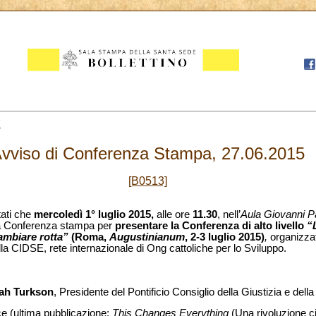
7
vviso di Conferenza Stampa, 27.06.2015
[B0513]
tati che
mercoledì 1° luglio 2015,
alle ore
11.30
, nell’
Aula Giovanni Pa
na Conferenza stampa per
presentare la Conferenza di alto livello
“
cambiare rotta”
(Roma,
Augustinianum
, 2-3 luglio 2015)
,
organizzat
lla CIDSE, rete internazionale di Ong cattoliche per lo Sviluppo.
ah Turkson
, Presidente del Pontificio Consiglio della Giustizia e dell
ice (ultima pubblicazione:
This Changes Everything
(Una rivoluzione ci