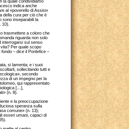
n la quale condividiamo
rancesco indica anche
are al «poverello di Assisi»
 della cura per ciò che è
o sono inseparabili la
. 10).
mo trasmettere a coloro che
omanda riguarda non solo
 interrogarsi sul senso
a vita? Per quale scopo
fondo – dice il Pontefice –
a, si lamenta; e i suoi
coltarli, sollecitando tutti e
e ecologica», secondo
lezza di un impegno per la
rtolomeo, qui rappresentato
iologica […],
i» (n. 8).
biente e la preoccupazione
iduciosa speranza sulla
 casa comune» (n. 13);
li esseri umani, capaci di
05).
o mette al centro