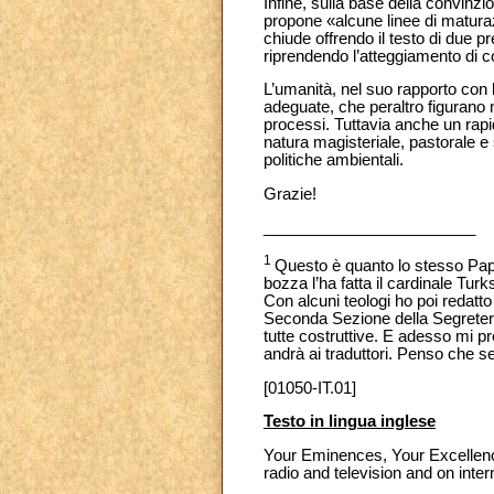
Infine, sulla base della convin
propone «alcune linee di maturazi
chiude offrendo il testo di due pr
riprendendo l’atteggiamento di c
L’umanità, nel suo rapporto con l
adeguate, che peraltro figurano 
processi. Tuttavia anche un rap
natura magisteriale, pastorale e 
politiche ambientali.
Grazie!
________________________
1
Questo è quanto lo stesso Papa 
bozza l’ha fatta il cardinale Tur
Con alcuni teologi ho poi redatt
Seconda Sezione della Segreteria
tutte costruttive. E adesso mi p
andrà ai traduttori. Penso che se
[01050-IT.01]
Testo in lingua inglese
Your Eminences, Your Excellencie
radio and television and on inter