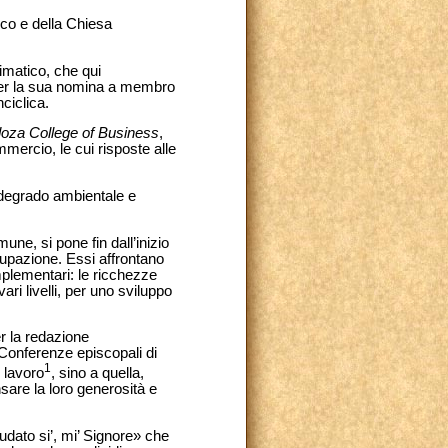
co e della Chiesa
limatico, che qui
i per la sua nomina a membro
ciclica.
oza College of Business
,
mmercio, le cui risposte alle
 degrado ambientale e
une, si pone fin dall’inizio
cupazione. Essi affrontano
mplementari: le ricchezze
vari livelli, per uno sviluppo
r la redazione
e Conferenze episcopali di
1
o lavoro
, sino a quella,
are la loro generosità e
udato si’, mi’ Signore» che