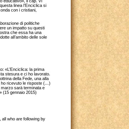
 educativo», il cap. VI
uesta linea l’Enciclica si
conda con i cristiani,
aborazione di politiche
ere un impatto su questi
mostra che essa ha una
dotte all’ambito delle sole
o: «L’Enciclica: la prima
sta stesura e ci ho lavorato.
ttrina della Fede, una alla
 ho ricevuto le risposte (…)
di marzo sarà terminata e
e.» (15 gennaio 2015)
 all who are following by