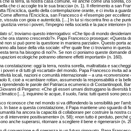
a che la terra, la nostra casa comune, «è anche come una sorella, co
lla che ci accoglie tra le sua braccia» (n. 1). Il riferimento a san F
utta l’Enciclica, quello della contemplazione orante, e ci invita a guard
. Come afferma l’Enciclica, san Francesco è «l’esempio per eccellenza
, vissuta con gioia e autenticità. […] In lui si riscontra fino a che punt
giustizia verso i poveri, l’impegno nella società e la pace interiore» (n
ato si’
, troviamo questo interrogativo: «Che tipo di mondo desideria
ni che ora stanno crescendo?». Papa Francesco prosegue: «Questa d
hé non si può porre la questione in maniera parziale». Questo porta ad
tanno alla base della vita sociale: «Per quale fine ci troviamo in quest
esta terra ha bisogno di noi?». Se non ci poniamo queste domande di 
pazioni ecologiche potranno ottenere effetti importanti» (n. 160).
nstatazione: oggi la terra, nostra sorella, maltrattata e saccheggiat
i i poveri e di tutti gli «scartati» del mondo. Papa Francesco invita ad as
lettività locali, nazioni e comunità internazionale – a una «conversion
olo II, cioè a «cambiare rotta», assumendo la responsabilità e la bel
 riprendendo le parole del Patriarca ecumenico di Costantinopoli, Ba
iovanni di Pergamo: «Che gli esseri umani distruggano la diversità b
atico […], inquinino le acque, il suolo, l’aria: tutti questi sono peccat
o riconosce che nel mondo si va diffondendo la sensibilità per l’am
o. In base a questa constatazione, il Papa mantiene uno sguardo di f
: «L’umanità ha ancora la capacità di collaborare per costruire la nostra
di intervenire positivamente» (n. 58); «non tutto è perduto, perché g
ono anche superarsi, ritornare a scegliere il bene e rigenerarsi» (n. 2
o di conversione e di speranza in un futuro rinnovato, Papa Francesc