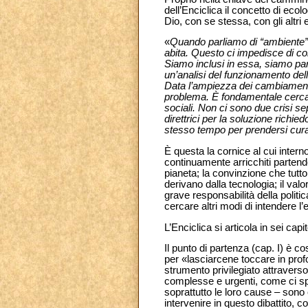
dell’Enciclica il concetto di eco
Dio, con se stessa, con gli altri 
«
Quando parliamo di “ambiente” f
abita. Questo ci impedisce di c
Siamo inclusi in essa, siamo par
un’analisi del funzionamento de
Data l’ampiezza dei cambiamenti,
problema. È fondamentale cercare 
sociali. Non ci sono due crisi s
direttrici per la soluzione richie
stesso tempo per prendersi cura
È questa la cornice al cui interno
continuamente arricchiti partendo 
pianeta; la convinzione che tutt
derivano dalla tecnologia; il valo
grave responsabilità della politica
cercare altri modi di intendere 
L’Enciclica si articola in sei cap
Il punto di partenza (cap. I) è cos
per «lasciarcene toccare in prof
strumento privilegiato attravers
complesse e urgenti, come ci spi
soprattutto le loro cause – sono 
intervenire in questo dibattito, 