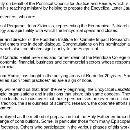
warmly on behalf of the Pontifical Council for Justice and Peace, which 
in his teaching ministry by helping to prepare the Encyclical Letter
Lau
resenters, who are:
n of Pergamo, John Zizioulas, representing the Ecumenical Patriarch
logy and spirituality with which the Encyclical opens and closes.
er and director of the Postdam Institute for Climate Impact Research.
cal enters into in-depth dialogue. Congratulations on his nomination a
hich also contributed significantly to the Encyclical.
of Catholic Relief Services and former dean of the Mendoza College
 economic, financial, business and commercial sectors whose respons
 crucial.
from Rome, has taught in the outlying areas of Rome for 20 years. Sh
l as such “best practices” as are a sign of hope.
 will remind us that, from the very beginning, the Encyclical
Laudato
ople, organizations and institutions that share this same concern. The
uation leads us to discover that these perspectives are ever more int
l tradition, the seriousness of scientific research, the concrete efforts a
opment.
mployed as the method of preparation that the Holy Father embraced i
range of contributions. Some, in particular those from many Episcopa
 footnotes. Others who participated in the various phases of this work