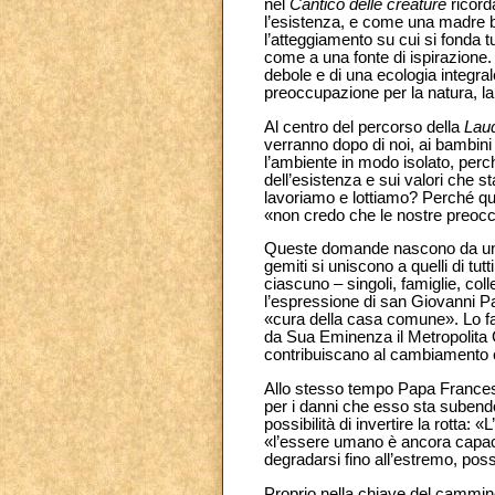
nel
Cantico delle creature
ricord
l’esistenza, e come una madre be
l’atteggiamento su cui si fonda t
come a una fonte di ispirazione
debole e di una ecologia integrale
preoccupazione per la natura, la 
Al centro del percorso della
Laud
verranno dopo di noi, ai bambi
l’ambiente in modo isolato, perc
dell’esistenza e sui valori che s
lavoriamo e lottiamo? Perché qu
«non credo che le nostre preoccu
Queste domande nascono da una co
gemiti si uniscono a quelli di tutt
ciascuno – singoli, famiglie, col
l’espressione di san Giovanni Pa
«cura della casa comune». Lo fa
da Sua Eminenza il Metropolita G
contribuiscano al cambiamento clim
Allo stesso tempo Papa Francesc
per i danni che esso sta subend
possibilità di invertire la rotta
«l’essere umano è ancora capace 
degradarsi fino all’estremo, poss
Proprio nella chiave del cammin