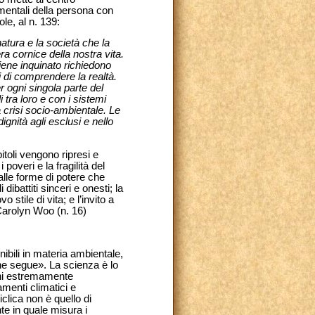
amentali della persona con
le, al n. 139:
atura e la società che la
 cornice della nostra vita.
iene inquinato richiedono
 di comprendere la realtà.
 ogni singola parte del
 tra loro e con i sistemi
 crisi socio-ambientale. Le
ignità agli esclusi e nello
pitoli vengono ripresi e
poveri e la fragilità del
lle forme di potere che
dibattiti sinceri e onesti; la
 stile di vita; e l’invito a
 Carolyn Woo (n. 16)
onibili in materia ambientale,
che segue». La scienza è lo
ioni estremamente
menti climatici e
iclica non è quello di
te in quale misura i