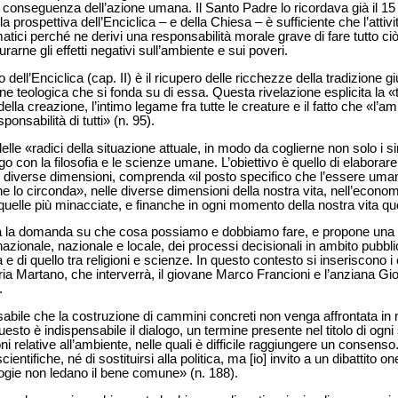
 conseguenza dell’azione umana. Il Santo Padre lo ricordava già il 15
lla prospettiva dell’Enciclica – e della Chiesa – è sufficiente che l’attiv
tici perché ne derivi una responsabilità morale grave di fare tutto ciò
urarne gli effetti negativi sull’ambiente e sui poveri.
ell’Enciclica (cap. II) è il ricupero delle ricchezze della tradizione gi
ione teologica che si fonda su di essa. Questa rivelazione esplicita la
lla creazione, l’intimo legame fra tutte le creature e il fatto che «l’am
ponsabilità di tutti» (n. 95).
) delle «radici della situazione attuale, in modo da coglierne non solo 
go con la filosofia e le scienze umane. L’obiettivo è quello di elaborare i
sue diverse dimensioni, comprenda «il posto specifico che l’essere u
he lo circonda», nelle diverse dimensioni della nostra vita, nell’economia
n quelle più minacciate, e finanche in ogni momento della nostra vita qu
ta la domanda su che cosa possiamo e dobbiamo fare, e propone una se
nazionale, nazionale e locale, dei processi decisionali in ambito pubbli
e di quello tra religioni e scienze. In questo contesto si inseriscono i c
leria Martano, che interverrà, il giovane Marco Francioni e l’anziana 
.
bile che la costruzione di cammini concreti non venga affrontata in 
uesto è indispensabile il dialogo, un termine presente nel titolo di ogni
i relative all’ambiente, nelle quali è difficile raggiungere un consens
cientifiche, né di sostituirsi alla politica, ma [io] invito a un dibattito
ologie non ledano il bene comune» (n. 188).