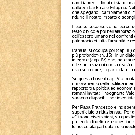
cambiamenti climatici siano una
dallo Sri Lanka alle Filippine. Ne
che spiegano i cambiamenti clima
ridurre il nostro impatto e scongi
Il passo successivo nel percorso d
testo biblico e poi nell’elaboraz
dell’essere umano nei confronti de
patrimonio di tutta l’umanità e res
L’analisi si occupa poi (cap. III
più profonde» (n. 15), in un dialo
integrale (cap. IV) che, nelle 
e le sue relazioni con la realtà c
diverse culture, in particolare i
Su questa base il cap. V affron
rinnovamento della politica inter
rapporto tra politica ed economia 
romani invitati: l’insegnante Va
saranno disponibili per interviste
Per Papa Francesco è indispensa
superficiale o riduzionista. Per q
«Ci sono discussioni, su question
pretende di definire le questioni s
le necessità particolari o le ide