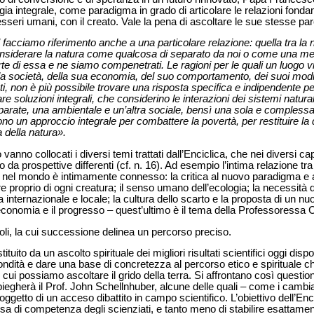
logia integrale, come paradigma in grado di articolare le relazioni fond
esseri umani, con il creato. Vale la pena di ascoltare le sue stesse paro
acciamo riferimento anche a una particolare relazione: quella tra la n
onsiderare la natura come qualcosa di separato da noi o come una mera
te di essa e ne siamo compenetrati. Le ragioni per le quali un luogo v
lla società, della sua economia, del suo comportamento, dei suoi modi
 non è più possibile trovare una risposta specifica e indipendente per
soluzioni integrali, che considerino le interazioni dei sistemi naturali
eparate, una ambientale e un’altra sociale, bensì una sola e complessa
dono un approccio integrale per combattere la povertà, per restituire la d
 della natura».
 vanno collocati i diversi temi trattati dall’Enciclica, che nei diversi ca
da prospettive differenti (cf. n. 16). Ad esempio l’intima relazione tra i 
o nel mondo è intimamente connesso: la critica al nuovo paradigma e a
re proprio di ogni creatura; il senso umano dell’ecologia; la necessità di 
 internazionale e locale; la cultura dello scarto e la proposta di un nuovo
l’economia e il progresso – quest’ultimo è il tema della Professoressa
itoli, la cui successione delinea un percorso preciso.
tituito da un ascolto spirituale dei migliori risultati scientifici oggi disp
ondità e dare una base di concretezza al percorso etico e spirituale 
o cui possiamo ascoltare il grido della terra. Si affrontano così quest
egherà il Prof. John Schellnhuber, alcune delle quali – come i cambia
oggetto di un acceso dibattito in campo scientifico. L’obiettivo dell’Enc
cosa di competenza degli scienziati, e tanto meno di stabilire esattamen