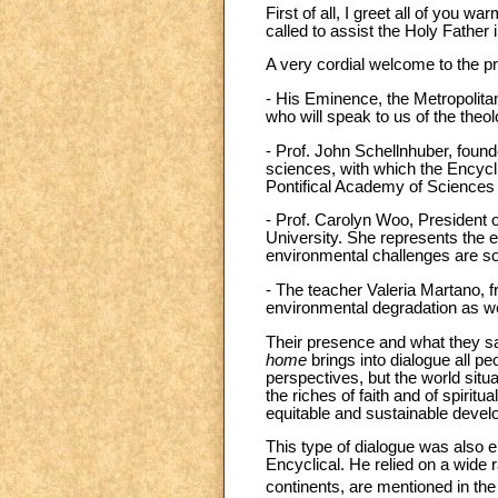
First of all, I greet all of you 
called to assist the Holy Father 
A very cordial welcome to the p
- His Eminence, the Metropolita
who will speak to us of the theo
- Prof. John Schellnhuber, found
sciences, with which the Encycli
Pontifical Academy of Sciences w
- Prof. Carolyn Woo, President 
University. She represents the
environmental challenges are so
- The teacher Valeria Martano, 
environmental degradation as wel
Their presence and what they say
home
brings into dialogue all pe
perspectives, but the world sit
the riches of faith and of spiritua
equitable and sustainable devel
This type of dialogue was also e
Encyclical. He relied on a wide 
continents, are mentioned in the