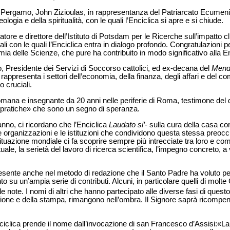
i Pergamo, John Zizioulas, in rappresentanza del Patriarcato Ecumeni
logia e della spiritualità, con le quali l’Enciclica si apre e si chiude.
atore e direttore dell’Istituto di Potsdam per le Ricerche sull’impatto c
li con le quali l’Enciclica entra in dialogo profondo. Congratulazion
mia delle Scienze, che pure ha contribuito in modo significativo alla En
 Presidente dei Servizi di Soccorso cattolici, ed ex-decana del
Mend
 rappresenta i settori dell’economia, della finanza, degli affari e del co
o cruciali.
omana e insegnante da 20 anni nelle periferie di Roma, testimone del
 pratiche» che sono un segno di speranza.
anno, ci ricordano che l’Enciclica
Laudato si’
- sulla cura della casa com
 le organizzazioni e le istituzioni che condividono questa stessa preoc
ituazione mondiale ci fa scoprire sempre più intrecciate tra loro e co
tuale, la serietà del lavoro di ricerca scientifica, l’impegno concreto, a 
resente anche nel metodo di redazione che il Santo Padre ha voluto pe
to su un’ampia serie di contributi. Alcuni, in particolare quelli di molt
elle note. I nomi di altri che hanno partecipato alle diverse fasi di quest
one e della stampa, rimangono nell’ombra. Il Signore saprà ricompens
nciclica prende il nome dall’invocazione di san Francesco d’Assisi:«La