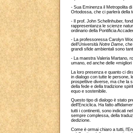
- Sua Eminenza il Metropolita d
Ortodossa, che ci parlerà della teo
- Il prof. John Schellnhuber, fond
rappresentanza le scienze natura
ordinario della Pontificia Accade
- La professoressa Carolyn Woo,
dell’Università
Notre Dame
, che
grandi sfide ambientali sono tant
- La maestra Valeria Martano, r
umano, ed anche delle «migliori
La loro presenza e quanto ci dir
in dialogo con tutte le persone,
prospettive diverse, ma che la s
della fede e della tradizione spiri
equo e sostenibile.
Questo tipo di dialogo è stato p
dell’Enciclica. Ha fatto affidamen
tutti i continenti, sono indicati n
sempre complessa, della traduzi
dedizione.
Come è ormai chiaro a tutti, l’E