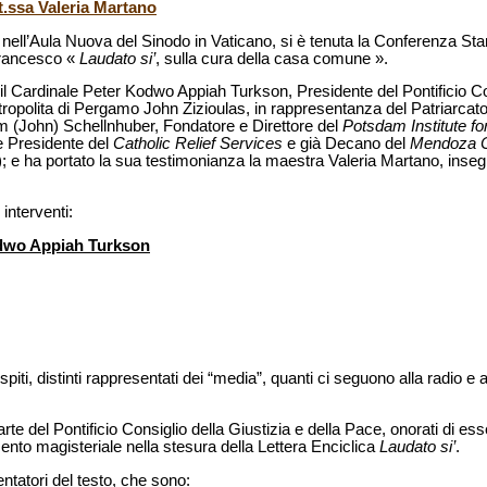
t.ssa Valeria Martano
, nell’Aula Nuova del Sinodo in Vaticano, si è tenuta la Conferenza S
Francesco «
Laudato si’
, sulla cura della casa comune ».
 Cardinale Peter Kodwo Appiah Turkson, Presidente del Pontificio Con
ropolita di Pergamo John Zizioulas, in rappresentanza del Patriarca
m (John) Schellnhuber, Fondatore e Direttore del
Potsdam Institute f
 Presidente del
Catholic Relief Services
e già Decano del
Mendoza C
 e ha portato la sua testimonianza la maestra Valeria Martano, insegn
 interventi:
odwo Appiah Turkson
iti, distinti rappresentati dei “media”, quanti ci seguono alla radio e a
rte del Pontificio Consiglio della Giustizia e della Pace, onorati di ess
nto magisteriale nella stesura della Lettera Enciclica
Laudato si’
.
entatori del testo, che sono: