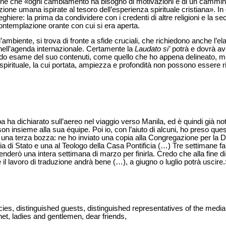
zione che «ogni cambiamento ha bisogno di motivazioni e di un cammino
one umana ispirate al tesoro dell’esperienza spirituale cristiana». In q
eghiere: la prima da condividere con i credenti di altre religioni e la se
ontemplazione orante con cui si era aperta.
’ambiente, si trova di fronte a sfide cruciali, che richiedono anche l’el
nell’agenda internazionale. Certamente la
Laudato si’
potrà e dovrà av
ido esame del suo contenuti, come quello che ho appena delineato, 
spirituale, la cui portata, ampiezza e profondità non possono essere ri
ha dichiarato sull’aereo nel viaggio verso Manila, ed è quindi già not
kson insieme alla sua équipe. Poi io, con l’aiuto di alcuni, ho preso que
o una terza bozza: ne ho inviato una copia alla Congregazione per la Do
 di Stato e una al Teologo della Casa Pontificia (…) Tre settimane fa
renderò una intera settimana di marzo per finirla. Credo che alla fine 
 il lavoro di traduzione andrà bene (…), a giugno o luglio potrà uscir
s, distinguished guests, distinguished representatives of the media,
net, ladies and gentlemen, dear friends,