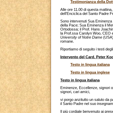
Testimonianza della Dot
Alle ore 11.00 di questa mattina
dell’Enciclica del Santo Padre 
Sono intervenuti Sua Eminenza il
della Pace; Sua Eminenza il Met
Ortodossa; il Prof. Hans Joachi
la Prof.ssa Carolyn Woo, CEO e
University of Notre Dame
(USA);
romane.
Riportiamo di seguito i testi degli
Intervento del Card. Peter K
Testo in lingua italiana
Testo in lingua inglese
Testo in lingua italiana
Eminenze, Eccellenze, signori osp
signori, cari amici,
vi porgo anzitutto un saluto da pa
il Santo Padre nel suo insegname
Il più cordiale benvenuto ai pres