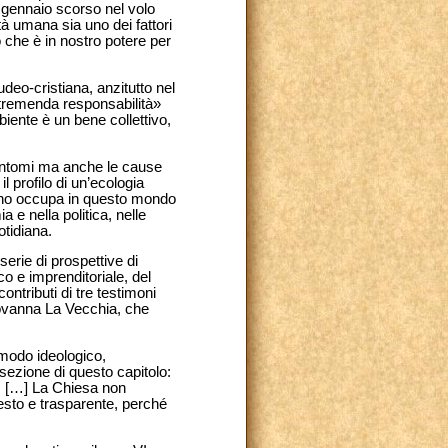
 gennaio scorso nel volo
ità umana sia uno dei fattori
 che è in nostro potere per
udeo-cristiana, anzitutto nel
 «tremenda responsabilità»
biente è un bene collettivo,
i sintomi ma anche le cause
l profilo di un’ecologia
mano occupa in questo mondo
 e nella politica, nelle
otidiana.
rie di prospettive di
co e imprenditoriale, del
ontributi di tre testimoni
Giovanna La Vecchia, che
modo ideologico,
 sezione di questo capitolo:
o. […] La Chiesa non
 onesto e trasparente, perché