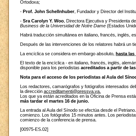
Ortodoxa;
-
Prof. John Schellnhuber
, Fundador y Director del Insti
-
Sra Carolyn Y. Woo
, Directora Ejecutiva y Presidenta d
Business de la Universidad de Notre Dame
(Estados Unid
Habrá traducción simultánea en italiano, francés, inglés, e
Después de las intervenciones de los relatores habrá un ti
La encíclica se considera en embargo absoluto,
hasta las
El texto de la encíclica - en italiano, francés, inglés, alem
disponible para los periodistas
acreditados a partir de las
Nota para el acceso de los periodistas al Aula del Síno
Los redactores, camarógrafos y fotógrafos interesados debe
la dirección
accreditamenti@pressva.va.
Los que ya están acreditados en la Oficina de Prensa están 
más tardar el martes 16 de junio.
La entrada al Aula del Sínodo se efectúa desde el Petriano
comienzo. Los fotógrafos 15 minutos antes. Los periodistas
comienzo de la conferencia de prensa.
[00975-ES.02]