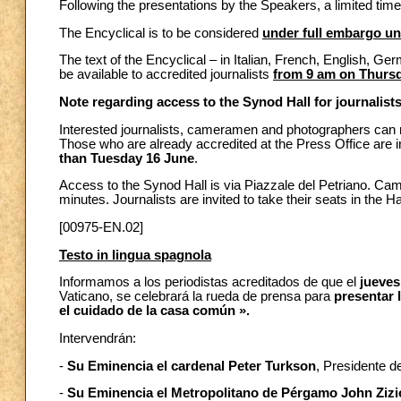
Following the presentations by the Speakers, a limited time 
The Encyclical is to be considered
under full embargo un
The text of the Encyclical – in Italian, French, English, Ge
be available to accredited journalists
from 9 am on Thurs
Note regarding access to the Synod Hall for journalist
Interested journalists, cameramen and photographers can r
Those who are already accredited at the Press Office are invi
than Tuesday 16 June
.
Access to the Synod Hall is via Piazzale del Petriano. Ca
minutes. Journalists are invited to take their seats in the 
[00975-EN.02]
Testo in lingua spagnola
Informamos a los periodistas acreditados de que el
jueves
Vaticano, se celebrará la rueda de prensa para
presentar 
el cuidado de la casa común ».
Intervendrán:
-
Su Eminencia el cardenal Peter Turkson
, Presidente de
-
Su Eminencia el Metropolitano de Pérgamo John Zizi