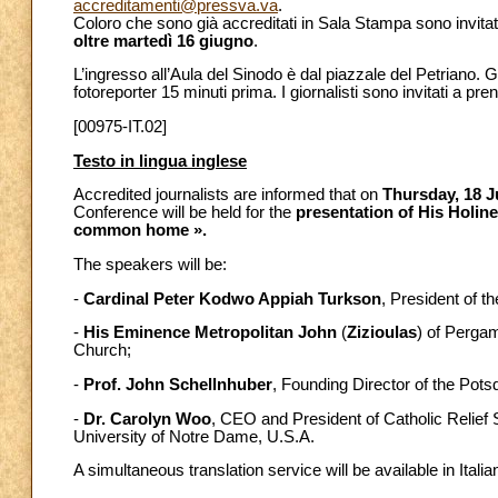
accreditamenti@pressva.va
.
Coloro che sono già accreditati in Sala Stampa sono invitati 
oltre martedì 16 giugno
.
L’ingresso all’Aula del Sinodo è dal piazzale del Petriano. Gli
fotoreporter 15 minuti prima. I giornalisti sono invitati a p
[00975-IT.02]
Testo in lingua inglese
Accredited journalists are informed that on
Thursday, 18 J
Conference will be held for the
presentation of His Holin
common home ».
The speakers will be:
-
Cardinal
Peter
Kodwo Appiah Turkson
, President of t
-
His Eminence Metropolitan John
(
Zizioulas
) of Perga
Church;
-
Prof. John Schellnhuber
, Founding Director of the Pots
-
Dr. Carolyn Woo
, CEO and President of Catholic Relief
University of Notre Dame, U.S.A.
A simultaneous translation service will be available in Ita