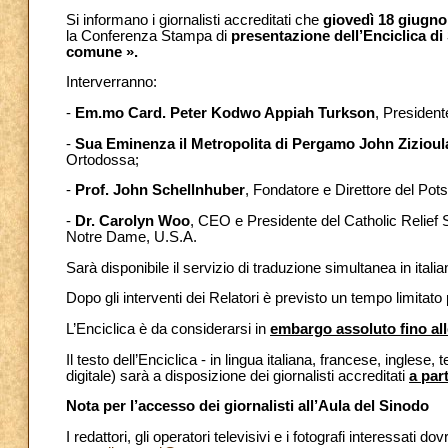
Si informano i giornalisti accreditati che
giovedì 18 giugno
la Conferenza Stampa di
presentazione dell’Enciclica d
comune ».
Interverranno:
-
Em.mo Card. Peter Kodwo Appiah Turkson
, President
-
Sua Eminenza il Metropolita di Pergamo John Zizioul
Ortodossa;
-
Prof. John Schellnhuber
, Fondatore e Direttore del Pot
-
Dr. Carolyn Woo
, CEO e Presidente del Catholic Relief
Notre Dame, U.S.A.
Sarà disponibile il servizio di traduzione simultanea in ital
Dopo gli interventi dei Relatori è previsto un tempo limitato 
L’Enciclica è da considerarsi in
embargo assoluto fino all
Il testo dell’Enciclica - in lingua italiana, francese, ingle
digitale) sarà a disposizione dei giornalisti accreditati
a par
Nota per l’accesso dei giornalisti all’Aula del Sinodo
I redattori, gli operatori televisivi e i fotografi interessati