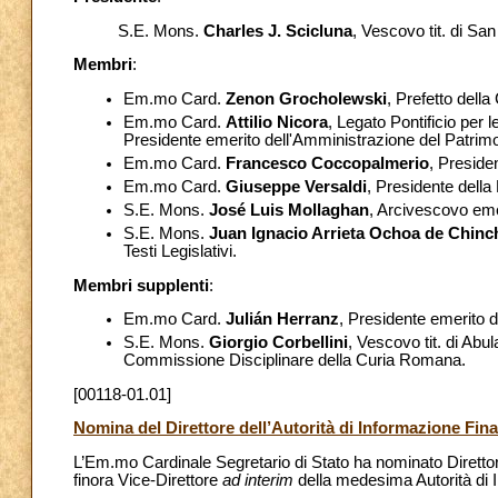
S.E. Mons.
Charles J. Scicluna
, Vescovo tit. di San
Membri
:
Em.mo Card.
Zenon Grocholewski
, Prefetto dell
Em.mo Card.
Attilio Nicora
, Legato Pontificio per 
Presidente emerito dell'Amministrazione del Patrimon
Em.mo Card.
Francesco Coccopalmerio
, Presiden
Em.mo Card.
Giuseppe Versaldi
, Presidente della
S.E. Mons.
José Luis Mollaghan
, Arcivescovo eme
S.E. Mons.
Juan Ignacio Arrieta Ochoa de Chinc
Testi Legislativi.
Membri supplenti
:
Em.mo Card.
Julián Herranz
, Presidente emerito de
S.E. Mons.
Giorgio Corbellini
, Vescovo tit. di Abu
Commissione Disciplinare della Curia Romana.
[00118-01.01]
Nomina del Direttore dell’Autorità di Informazione Fina
L’Em.mo Cardinale Segretario di Stato ha nominato Direttor
finora Vice-Direttore
ad interim
della medesima Autorità di 