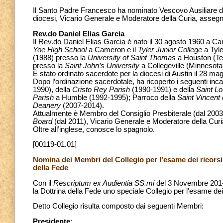
Il Santo Padre Francesco ha nominato Vescovo Ausiliare di 
diocesi, Vicario Generale e Moderatore della Curia, assegna
Rev.do Daniel Elias Garcia
Il Rev.do Daniel Elias Garcia è nato il 30 agosto 1960 a Ca
Yoe High School
a Cameron e il
Tyler Junior College
a Tyle
(1988) presso la
University of Saint Thomas
a Houston (Te
presso la
Saint John’s University
a Collegeville (Minnesota
È stato ordinato sacerdote per la diocesi di Austin il 28 ma
Dopo l’ordinazione sacerdotale, ha ricoperto i seguenti inca
1990), della
Cristo Rey Parish
(1990-1991) e della
Saint Lo
Parish
a Humble (1992-1995); Parroco della
Saint Vincent
Deanery
(2007-2014).
Attualmente è Membro del Consiglio Presbiterale (dal 200
Board
(dal 2011), Vicario Generale e Moderatore della Curi
Oltre all’inglese, conosce lo spagnolo.
[00119-01.01]
Nomina dei Membri del Collegio per l’esame dei ricorsi
della Fede
Con il
Rescriptum ex Audientia SS.mi
del 3 Novembre 2014, 
la Dottrina della Fede uno speciale Collegio per l'esame de
Detto Collegio risulta composto dai seguenti Membri:
Presidente
: