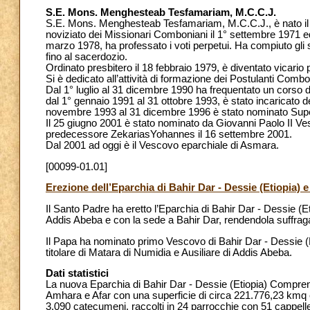
S.E. Mons. Menghesteab Tesfamariam, M.C.C.J.
S.E. Mons. Menghesteab Tesfamariam, M.C.C.J., è nato il 2
noviziato dei Missionari Comboniani il 1° settembre 1971 e
marzo 1978, ha professato i voti perpetui. Ha compiuto gli stu
fino al sacerdozio.
Ordinato presbitero il 18 febbraio 1979, è diventato vicari
Si è dedicato all’attività di formazione dei Postulanti Comb
Dal 1° luglio al 31 dicembre 1990 ha frequentato un corso 
dal 1° gennaio 1991 al 31 ottobre 1993, è stato incaricato 
novembre 1993 al 31 dicembre 1996 è stato nominato Supe
Il 25 giugno 2001 è stato nominato da Giovanni Paolo II Ve
predecessore ZekariasYohannes il 16 settembre 2001.
Dal 2001 ad oggi è il Vescovo eparchiale di Asmara.
[00099-01.01]
Erezione dell’Eparchia di Bahir Dar - Dessie (Etiopia)
Il Santo Padre ha eretto l’Eparchia di Bahir Dar - Dessie (E
Addis Abeba e con la sede a Bahir Dar, rendendola suffrag
Il Papa ha nominato primo Vescovo di Bahir Dar - Dessie
titolare di Matara di Numidia e Ausiliare di Addis Abeba.
Dati statistici
La nuova Eparchia di Bahir Dar - Dessie (Etiopia) Comprende
Amhara e Afar con una superficie di circa 221.776,23 kmq ed
3.090 catecumeni, raccolti in 24 parrocchie con 51 cappelle e 