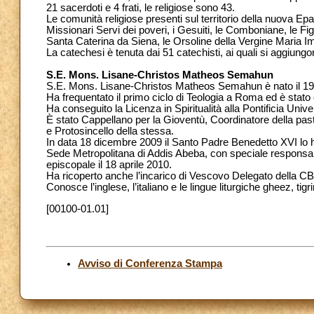
21 sacerdoti e 4 frati, le religiose sono 43.
Le comunità religiose presenti sul territorio della nuova Epa
Missionari Servi dei poveri, i Gesuiti, le Comboniane, le Fig
Santa Caterina da Siena, le Orsoline della Vergine Maria Imm
La catechesi è tenuta dai 51 catechisti, ai quali si aggiungon
S.E. Mons. Lisane-Christos Matheos Semahun
S.E. Mons. Lisane-Christos Matheos Semahun è nato il 19
Ha frequentato il primo ciclo di Teologia a Roma ed è stato
Ha conseguito la Licenza in Spiritualità alla Pontificia U
È stato Cappellano per la Gioventù, Coordinatore della past
e Protosincello della stessa.
In data 18 dicembre 2009 il Santo Padre Benedetto XVI lo h
Sede Metropolitana di Addis Abeba, con speciale responsabi
episcopale il 18 aprile 2010.
Ha ricoperto anche l’incarico di Vescovo Delegato della CBCE
Conosce l’inglese, l’italiano e le lingue liturgiche gheez, tig
[00100-01.01]
Avviso di Conferenza Stampa