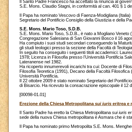
Il Santo Padre Francesco ha accettato la rinuncia al govern
S.E. Mons. Claudio Stagni, in conformità al can. 401 § 1 de
Il Papa ha nominato Vescovo di Faenza-Modigliana (Italia) 
Segretario del Pontificio Consiglio della Giustizia e della Pa
S.E. Mons. Mario Toso, S.D.B.
S.E. Mons. Mario Toso, S.D.B., è nato a Mogliano Veneto (T
Congregazione Salesiana di San Giovanni Bosco il 16 agosto
Ha compiuto i suoi studi secondari conseguendo la Maturità 
gli studi teologici presso la sezione della Facoltà di Teolog
In seguito ha conseguito i seguenti titoli accademici: Laurea
1978; Licenza in Filosofia presso l'Università Pontificia Sal
Lateranense nel 1982.
Ha ricoperto innumerevoli incarichi tra cui: Docente di Filos
Filosofia Teoretica (1991), Decano della Facoltà Filosofic
Università Pontificia.
Il 22 ottobre 2009 è stato nominato Segretario del Pontificio 
di Bisarcio. Ha ricevuto la consacrazione episcopale il 12
[00098-01.01]
Erezione della Chiesa Metropolitana
sui iuris
eritrea e
Il Santo Padre ha eretto la Chiesa Metropolitana
sui iuris
er
sede della nuova Chiesa metropolitana è Asmara che è stat
Il Papa ha nominato primo Metropolita S.E. Mons. Menghe