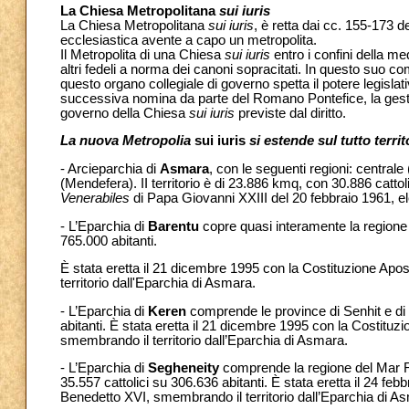
La Chiesa Metropolitana
sui iuris
La Chiesa Metropolitana
sui iuris
, è retta dai cc. 155-173 
ecclesiastica avente a capo un metropolita.
Il Metropolita di una Chiesa
sui iuris
entro i confini della me
altri fedeli a norma dei canoni sopracitati. In questo suo com
questo organo collegiale di governo spetta il potere legislati
successiva nomina da parte del Romano Pontefice, la gestio
governo della Chiesa
sui iuris
previste dal diritto.
La nuova Metropolia
sui iuris
si estende sul tutto terr
- Arcieparchia di
Asmara
, con le seguenti regioni: centra
(Mendefera). II territorio è di 23.886 kmq, con 30.886 cattol
Venerabiles
di Papa Giovanni XXIII del 20 febbraio 1961, e
- L’Eparchia di
Barentu
copre quasi interamente la regione d
765.000 abitanti.
È stata eretta il 21 dicembre 1995 con la Costituzione Apo
territorio dall'Eparchia di Asmara.
- L’Eparchia di
Keren
comprende le province di Senhit e di S
abitanti. È stata eretta il 21 dicembre 1995 con la Costituz
smembrando il territorio dall’Eparchia di Asmara.
- L’Eparchia di
Segheneity
comprende la regione del Mar R
35.557 cattolici su 306.636 abitanti. È stata eretta il 24 fe
Benedetto XVI, smembrando il territorio dall’Eparchia di A