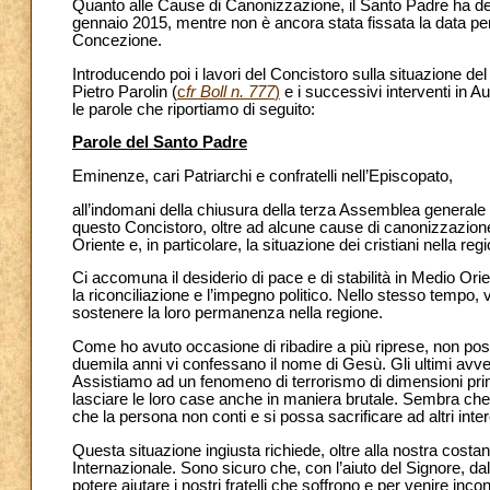
Quanto alle Cause di Canonizzazione, il Santo Padre ha decr
gennaio 2015, mentre non è ancora stata fissata la data pe
Concezione.
Introducendo poi i lavori del Concistoro sulla situazione de
Pietro Parolin (
c
fr Boll n. 777
)
e i successivi interventi in Au
le parole che riportiamo di seguito:
Parole del Santo Padre
Eminenze, cari Patriarchi e confratelli nell’Episcopato,
all’indomani della chiusura della terza Assemblea generale 
questo Concistoro, oltre ad alcune cause di canonizzazione
Oriente e, in particolare, la situazione dei cristiani nella r
Ci accomuna il desiderio di pace e di stabilità in Medio Orient
la riconciliazione e l’impegno politico. Nello stesso tempo,
sostenere la loro permanenza nella regione.
Come ho avuto occasione di ribadire a più riprese, non pos
duemila anni vi confessano il nome di Gesù. Gli ultimi avven
Assistiamo ad un fenomeno di terrorismo di dimensioni prima
lasciare le loro case anche in maniera brutale. Sembra che
che la persona non conti e si possa sacrificare ad altri interes
Questa situazione ingiusta richiede, oltre alla nostra cost
Internazionale. Sono sicuro che, con l’aiuto del Signore, dal
potere aiutare i nostri fratelli che soffrono e per venire in