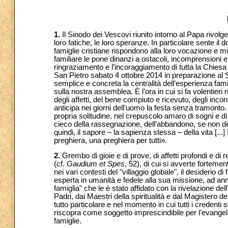
1.
Il Sinodo dei Vescovi riunito intorno al Papa rivolge 
loro fatiche, le loro speranze. In particolare sente il 
famiglie cristiane rispondono alla loro vocazione e 
familiare le pone dinanzi a ostacoli, incomprensioni 
ringraziamento e l’incoraggiamento di tutta la Chiesa
San Pietro sabato 4 ottobre 2014 in preparazione al
semplice e concreta la centralità dell’esperienza fami
sulla nostra assemblea. È l’ora in cui si fa volentieri
degli affetti, del bene compiuto e ricevuto, degli inc
anticipa nei giorni dell’uomo la festa senza tramonto. 
propria solitudine, nel crepuscolo amaro di sogni e di 
cieco della rassegnazione, dell’abbandono, se non del
quindi, il sapore – la sapienza stessa – della vita [...
preghiera, una preghiera per tutti».
2.
Grembo di gioie e di prove, di affetti profondi e di r
(cf.
Gaudium et Spes
, 52), di cui si avverte fortement
nei vari contesti del "villaggio globale", il desiderio d
esperta in umanità e fedele alla sua missione, ad an
famiglia" che le è stato affidato con la rivelazione de
Padri, dai Maestri della spiritualità e dal Magistero
tutto particolare e nel momento in cui tutti i credenti 
riscopra come soggetto imprescindibile per l’evangeli
famiglie.