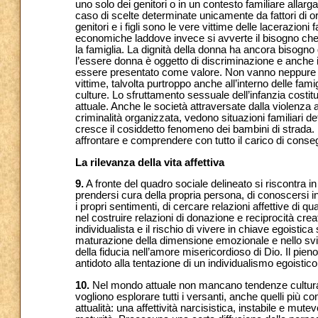
uno solo dei genitori o in un contesto familiare allarga
caso di scelte determinate unicamente da fattori di 
genitori e i figli sono le vere vittime delle lacerazion
economiche laddove invece si avverte il bisogno che 
la famiglia. La dignità della donna ha ancora bisogno 
l’essere donna è oggetto di discriminazione e anche 
essere presentato come valore. Non vanno neppure di
vittime, talvolta purtroppo anche all’interno delle fam
culture. Lo sfruttamento sessuale dell’infanzia costit
attuale. Anche le società attraversate dalla violenza 
criminalità organizzata, vedono situazioni familiari det
cresce il cosiddetto fenomeno dei bambini di strada. 
affrontare e comprendere con tutto il carico di conseg
La rilevanza della vita affettiva
9.
A fronte del quadro sociale delineato si riscontra i
prendersi cura della propria persona, di conoscersi in
i propri sentimenti, di cercare relazioni affettive di q
nel costruire relazioni di donazione e reciprocità creat
individualista e il rischio di vivere in chiave egoistica
maturazione della dimensione emozionale e nello svilu
della fiducia nell’amore misericordioso di Dio. Il pie
antidoto alla tentazione di un individualismo egoistico
10.
Nel mondo attuale non mancano tendenze culturali 
vogliono esplorare tutti i versanti, anche quelli più com
attualità: una affettività narcisistica, instabile e m