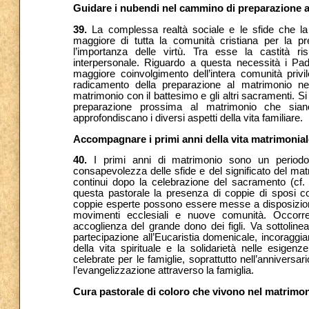
Guidare i nubendi nel cammino di preparazione 
39.
La complessa realtà sociale e le sfide che la
maggiore di tutta la comunità cristiana per la p
l’importanza delle virtù. Tra esse la castità ri
interpersonale. Riguardo a questa necessità i Padr
maggiore coinvolgimento dell’intera comunità privi
radicamento della preparazione al matrimonio nel
matrimonio con il battesimo e gli altri sacramenti. S
preparazione prossima al matrimonio che siano
approfondiscano i diversi aspetti della vita familiare.
Accompagnare i primi anni della vita matrimonial
40.
I primi anni di matrimonio sono un periodo 
consapevolezza delle sfide e del significato del m
continui dopo la celebrazione del sacramento (cf
questa pastorale la presenza di coppie di sposi 
coppie esperte possono essere messe a disposizione 
movimenti ecclesiali e nuove comunità. Occorre
accoglienza del grande dono dei figli. Va sottolineat
partecipazione all’Eucaristia domenicale, incoraggi
della vita spirituale e la solidarietà nelle esigenz
celebrate per le famiglie, soprattutto nell’annivers
l’evangelizzazione attraverso la famiglia.
Cura pastorale di coloro che vivono nel matrimon