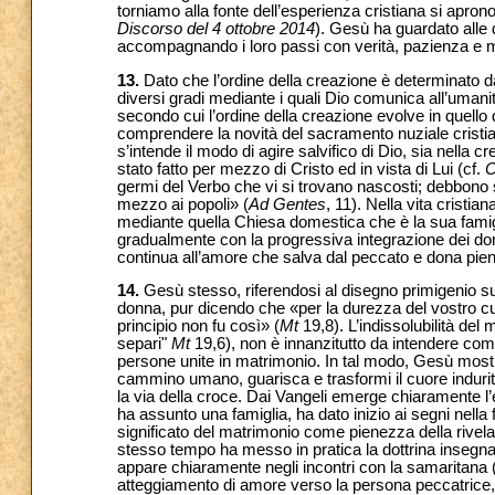
torniamo alla fonte dell’esperienza cristiana si apr
Discorso del 4 ottobre 2014
). Gesù ha guardato alle
accompagnando i loro passi con verità, pazienza e mi
13.
Dato che l’ordine della creazione è determinato d
diversi gradi mediante i quali Dio comunica all’umanit
secondo cui l’ordine della creazione evolve in quell
comprendere la novità del sacramento nuziale cristiano
s’intende il modo di agire salvifico di Dio, sia nella c
stato fatto per mezzo di Cristo ed in vista di Lui (cf.
C
germi del Verbo che vi si trovano nascosti; debbono 
mezzo ai popoli» (
Ad Gentes
, 11). Nella vita cristia
mediante quella Chiesa domestica che è la sua famig
gradualmente con la progressiva integrazione dei don
continua all’amore che salva dal peccato e dona pien
14.
Gesù stesso, riferendosi al disegno primigenio sul
donna, pur dicendo che «per la durezza del vostro c
principio non fu così» (
Mt
19,8). L’indissolubilità de
separi"
Mt
19,6), non è innanzitutto da intendere com
persone unite in matrimonio. In tal modo, Gesù mos
cammino umano, guarisca e trasformi il cuore indurito
la via della croce. Dai Vangeli emerge chiaramente l
ha assunto una famiglia, ha dato inizio ai segni nell
significato del matrimonio come pienezza della rivelaz
stesso tempo ha messo in pratica la dottrina insegnat
appare chiaramente negli incontri con la samaritana 
atteggiamento di amore verso la persona peccatrice, 