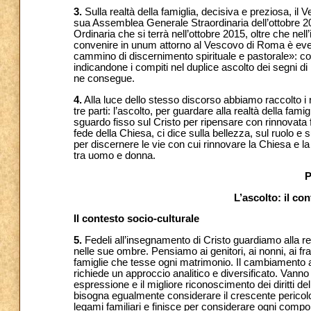
3.
Sulla realtà della famiglia, decisiva e preziosa, il
sua Assemblea Generale Straordinaria dell’ottobre 20
Ordinaria che si terrà nell’ottobre 2015, oltre che nell’
convenire in unum attorno al Vescovo di Roma è evento
cammino di discernimento spirituale e pastorale»: co
indicandone i compiti nel duplice ascolto dei segni di 
ne consegue.
4.
Alla luce dello stesso discorso abbiamo raccolto i ris
tre parti: l’ascolto, per guardare alla realtà della fam
sguardo fisso sul Cristo per ripensare con rinnovata
fede della Chiesa, ci dice sulla bellezza, sul ruolo e s
per discernere le vie con cui rinnovare la Chiesa e l
tra uomo e donna.
L’ascolto: il con
Il contesto socio-culturale
5.
Fedeli all’insegnamento di Cristo guardiamo alla real
nelle sue ombre. Pensiamo ai genitori, ai nonni, ai frat
famiglie che tesse ogni matrimonio. Il cambiamento antr
richiede un approccio analitico e diversificato. Vanno so
espressione e il migliore riconoscimento dei diritti de
bisogna egualmente considerare il crescente pericol
legami familiari e finisce per considerare ogni compo