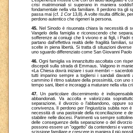
L’esperienza mostra che con un aiuto adeguato e con 
crisi matrimoniali si superano in maniera soddis
fondamentale nella vita familiare. Il perdono tra g
passa mai (cf.
1 Cor
13,8). A volte risulta difficile, p
perdono autentico che rigeneri la persona.
45.
Nel Sinodo è risuonata chiara la necessità di sc
Vangelo della famiglia e riconoscendo che separa
sofferenze ai coniugi che li vivono e ai figli, i Padr
partano dall’effettiva realtà delle fragilità famili
scelte in piena libertà. Si tratta di situazioni diver
uno sguardo differenziato come San Giovanni Paolo I
46.
Ogni famiglia va innanzitutto ascoltata con ris
discepoli sulla strada di Emmaus. Valgono in manier
«La Chiesa dovrà iniziare i suoi membri – sacerdoti,
tutti imparino sempre a togliersi i sandali davanti a
cammino il ritmo salutare della prossimità, con un
tempo sani, liberi e incoraggi a maturare nella vita cr
47.
Un particolare discernimento è indispensabile
abbandonati. Va accolta e valorizzata soprattut
separazione, il divorzio o l’abbandono, oppure so
convivenza. Il perdono per l’ingiustizia subita non 
necessità di una pastorale della riconciliazione e d
stabilire nelle diocesi. Parimenti va sempre sottoline
delle conseguenze della separazione o del divorzio s
possono essere un "oggetto" da contendersi e vanno 
scissione familiare e crescere in maniera il più poss