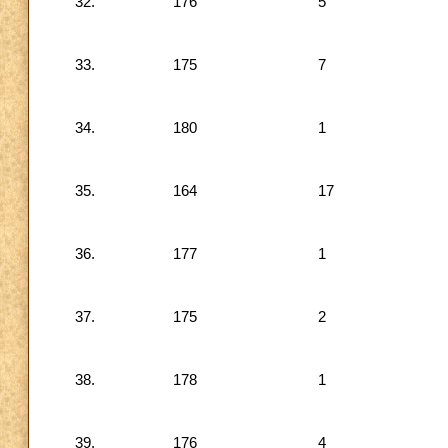
32.
176
5
33.
175
7
34.
180
1
35.
164
17
36.
177
1
37.
175
2
38.
178
1
39.
176
4