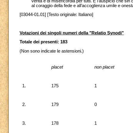
verità e di misericordia per tutti. È l’auspicio che sin 
al coraggio della fede e all’accoglienza umile e onesta 
[03044-01.01] [Testo originale: Italiano]
Votazioni dei singoli numeri della "Relatio Synodi"
Totale dei presenti: 183
(Non sono indicate le astensioni.)
placet
non placet
1.
175
1
2.
179
0
3.
178
1