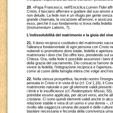
20
. «Papa Francesco, nell’Enciclica
Lumen Fidei
affr
Cristo, il lasciarsi afferrare e guidare dal suo amore 
non delude. La fede non è un rifugio per gente senza 
grande chiamata, la vocazione all’amore, e assicura 
esso, perché il suo fondamento si trova nella fedeltà di 
(
Instrumentum Laboris
, 7).
L’indissolubilità del matrimonio e la gioia del viv
21.
Il dono reciproco costitutivo del matrimonio sacra
l’alleanza fondamentale di ogni persona con Cristo ne
nubendi si promettono dono totale, fedeltà e apertura 
matrimonio i doni che Dio offre loro, prendendo sul se
Chiesa. Ora, nella fede è possibile assumere i beni 
della grazia del sacramento. Dio consacra l’amore degl
vivere la fedeltà, l’integrazione reciproca e l’apertura
come al cuore della famiglia intera che volge anch’
22.
Nella stessa prospettiva, facendo nostro l’insegn
pensata in Cristo e in vista di lui (cf.
Col
1,16), il Con
matrimonio naturale e per gli elementi validi presenti ne
i limiti e le insufficienze (cf.
Redemptoris Missio
, 55)
potrebbe essere applicata, per alcuni versi, anche all
cristiane. Ci sono quindi elementi validi anche in al
relazione stabile e vera di un uomo e una donna –, c
rivolto alla saggezza umana dei popoli e delle cultur
basilare necessaria e feconda della convivenza uma