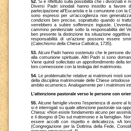
52.
Si è riflettuto sulla possibilità che i divorziati 
Diversi Padri sinodali hanno insistito a favore de
partecipazione all’Eucaristia e la comunione con la C
sono espressi per un’accoglienza non generalizzat
condizioni ben precise, soprattutto quando si tratta 
verrebbero a subire sofferenze ingiuste. L’even
cammino penitenziale sotto la responsabilità del 
ben presente la distinzione tra situazione oggettiva
responsabilità di un’azione possono essere sminu
(
Catechismo della Chiesa Cattolica
, 1735).
53.
Alcuni Padri hanno sostenuto che le persone divo
alla comunione spirituale. Altri Padri si sono dom
Viene quindi sollecitato un approfondimento della te
loro connessione con la teologia del matrimonio.
54.
Le problematiche relative ai matrimoni misti sono 
della disciplina matrimoniale delle Chiese ortodosse p
ambito ecumenico. Analogamente per i matrimoni interre
L’attenzione pastorale verso le persone con or
55.
Alcune famiglie vivono l’esperienza di avere al 
si è interrogati su quale attenzione pastorale sia opp
Chiesa: «Non esiste fondamento alcuno per assimilar
e il disegno di Dio sul matrimonio e la famiglia». 
essere accolti con rispetto e delicatezza. «A lor
(Congregazione per la Dottrina della Fede,
Conside