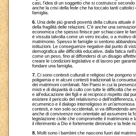
casi, l'idea di un soggetto che si costruisce secondo
anche la crisi della fede che ha toccato tanti cattolici
famiglia.
6.
Una delle più grandi povertà della cultura attuale è l
della fragilità delle relazioni. C’è anche una sensazio
economica che spesso finisce per schiacciare le fami
è vissuta talvolta come un vero incubo, o a motivo di 
matrimonio. Spesso le famiglie si sentono abbandonate
istituzioni. Le conseguenze negative dal punto di vist
demografica alle difficoltà educative, dalla fatica nell
come un peso, fino al diffondersi di un disagio affettiv
creare le condizioni legislative e di lavoro per garantir
fondare una famiglia.
7.
Ci sono contesti culturali e religiosi che pongono sf
poligamia e in alcuni contesti tradizionali la consuetu
dei matrimoni combinati. Nei Paesi in cui la presenza
misti e di disparità di culto con tutte le difficoltà ch
e all'educazione dei figli e al reciproco rispetto dal p
esistere il pericolo del relativismo o dell’indifferenza,
ecumenico e il dialogo interreligioso in un’armoniosa
contesti, e non solo occidentali, si va diffondendo 
anche di convivenze non orientate ad assumere la for
legislazione civile che compromette il matrimonio e l
il riferimento a Dio è fortemente diminuito e la fede 
8.
Molti sono i bambini che nascono fuori dal matrimon