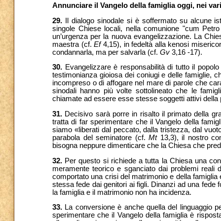
Annunciare il Vangelo della famiglia oggi, nei var
29.
Il dialogo sinodale si è soffermato su alcune ist
singole Chiese locali, nella comunione "cum Petro 
un’urgenza per la nuova evangelizzazione. La Chie
maestra (cf.
Ef
4,15), in fedeltà alla kenosi miserico
condannarla, ma per salvarla (cf.
Gv
3,16 -17).
30.
Evangelizzare è responsabilità di tutto il popol
testimonianza gioiosa dei coniugi e delle famiglie, 
incompreso o di affogare nel mare di parole che cara
sinodali hanno più volte sottolineato che le famig
chiamate ad essere esse stesse soggetti attivi della 
31.
Decisivo sarà porre in risalto il primato della gr
tratta di far sperimentare che il Vangelo della famigl
siamo «liberati dal peccato, dalla tristezza, dal vuoto
parabola del seminatore (cf.
Mt
13,3), il nostro co
bisogna neppure dimenticare che la Chiesa che predic
32.
Per questo si richiede a tutta la Chiesa una co
meramente teorico e sganciato dai problemi reali d
comportato una crisi del matrimonio e della famiglia
stessa fede dai genitori ai figli. Dinanzi ad una fede 
la famiglia e il matrimonio non ha incidenza.
33.
La conversione è anche quella del linguaggio perc
sperimentare che il Vangelo della famiglia è rispost