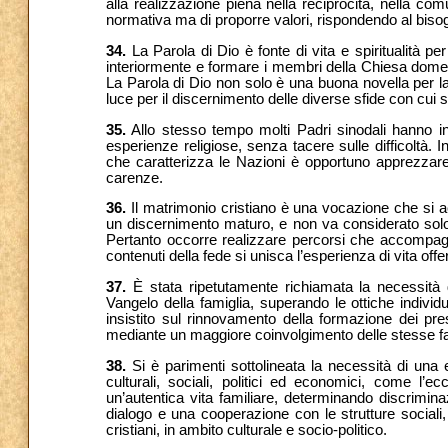
alla realizzazione piena nella reciprocità, nella co
normativa ma di proporre valori, rispondendo al bisog
34.
La Parola di Dio è fonte di vita e spiritualità per
interiormente e formare i membri della Chiesa domest
La Parola di Dio non solo è una buona novella per la
luce per il discernimento delle diverse sfide con cui s
35.
Allo stesso tempo molti Padri sinodali hanno ins
esperienze religiose, senza tacere sulle difficoltà. I
che caratterizza le Nazioni è opportuno apprezzare p
carenze.
36.
Il matrimonio cristiano è una vocazione che si ac
un discernimento maturo, e non va considerato solo 
Pertanto occorre realizzare percorsi che accompag
contenuti della fede si unisca l’esperienza di vita offe
37.
È stata ripetutamente richiamata la necessità d
Vangelo della famiglia, superando le ottiche individ
insistito sul rinnovamento della formazione dei presbi
mediante un maggiore coinvolgimento delle stesse fa
38.
Si è parimenti sottolineata la necessità di un
culturali, sociali, politici ed economici, come l
un’autentica vita familiare, determinando discrimina
dialogo e una cooperazione con le strutture sociali
cristiani, in ambito culturale e socio-politico.