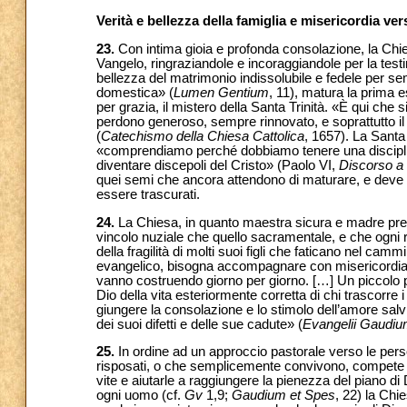
Verità e bellezza della famiglia e misericordia verso
23.
Con intima gioia e profonda consolazione, la Chie
Vangelo, ringraziandole e incoraggiandole per la testi
bellezza del matrimonio indissolubile e fedele per s
domestica» (
Lumen Gentium
, 11), matura la prima e
per grazia, il mistero della Santa Trinità. «È qui che si
perdono generoso, sempre rinnovato, e soprattutto il cu
(
Catechismo della Chiesa Cattolica
, 1657). La Santa 
«comprendiamo perché dobbiamo tenere una disciplina
diventare discepoli del Cristo» (Paolo VI,
Discorso a
quei semi che ancora attendono di maturare, e deve cu
essere trascurati.
24.
La Chiesa, in quanto maestra sicura e madre prem
vincolo nuziale che quello sacramentale, e che ogni r
della fragilità di molti suoi figli che faticano nel cam
evangelico, bisogna accompagnare con misericordia e 
vanno costruendo giorno per giorno. […] Un piccolo p
Dio della vita esteriormente corretta di chi trascorre i 
giungere la consolazione e lo stimolo dell’amore salvi
dei suoi difetti e delle sue cadute» (
Evangelii Gaudi
25.
In ordine ad un approccio pastorale verso le pers
risposati, o che semplicemente convivono, compete all
vite e aiutarle a raggiungere la pienezza del piano di 
ogni uomo (cf.
Gv
1,9;
Gaudium et Spes
, 22) la Chi