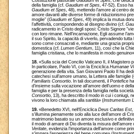
Costituzione pastorale
Gaudium et Spes
, che dedica
della famiglia (cf.
Gaudium et Spes
, 47-52). Esso ha 
Gaudium et Spes
,
48), mettendo l’amore al centro de
amore davanti alle diverse forme di riduzionismo pre
moglie" (
Gaudium et Spes
, 49) implica la mutua don
l’affettività, corrispondendo al disegno divino (cf.
Gau
radicamento in Cristo degli sposi: Cristo Signore "vie
con loro rimane. Nell’incarnazione, Egli assume l’amo
il suo Spirito, la capacità di viverlo, pervadendo tutta
sono come consacrati e, mediante una grazia propria,
domestica (cf.
Lumen Gentium
, 11), così che la Ch
famiglia cristiana, che lo manifesta in modo genuino»
18.
«Sulla scia del Concilio Vaticano II, il Magistero p
In particolare, Paolo VI, con la Enciclica
Humanae Vi
generazione della vita. San Giovanni Paolo II ha dedic
catechesi sull’amore umano, la Lettera alle famiglie (
Familiaris Consortio
. In tali documenti, il Pontefice h
d’insieme sulla vocazione all’amore dell’uomo e della
famiglia e per la presenza della famiglia nella società.
Consortio
, 13), ha descritto il modo in cui i coniugi, 
vivono la loro chiamata alla santità» (
Instrumentum L
19.
«Benedetto XVI, nell’Enciclica
Deus Caritas Est
,
s’illumina pienamente solo alla luce dell’amore di Cris
matrimonio basato su un amore esclusivo e definitivo 
il modo di amare di Dio diventa la misura dell’amore
Veritate
, evidenzia l’importanza dell’amore come princi
s’impara l’esperienza del bene comune» (
Instrumen