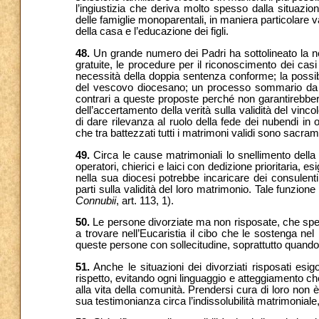
l’ingiustizia che deriva molto spesso dalla situazi
delle famiglie monoparentali, in maniera particolare 
della casa e l’educazione dei figli.
48.
Un grande numero dei Padri ha sottolineato la nec
gratuite, le procedure per il riconoscimento dei casi 
necessità della doppia sentenza conforme; la possibi
del vescovo diocesano; un processo sommario da avvi
contrari a queste proposte perché non garantirebbero u
dell’accertamento della verità sulla validità del vinc
di dare rilevanza al ruolo della fede dei nubendi in
che tra battezzati tutti i matrimoni validi sono sacra
49.
Circa le cause matrimoniali lo snellimento della p
operatori, chierici e laici con dedizione prioritaria, e
nella sua diocesi potrebbe incaricare dei consulent
parti sulla validità del loro matrimonio. Tale funzion
Connubii
, art. 113, 1).
50.
Le persone divorziate ma non risposate, che spes
a trovare nell’Eucaristia il cibo che le sostenga n
queste persone con sollecitudine, soprattutto quando v
51.
Anche le situazioni dei divorziati risposati e
rispetto, evitando ogni linguaggio e atteggiamento ch
alla vita della comunità. Prendersi cura di loro non 
sua testimonianza circa l’indissolubilità matrimoniale