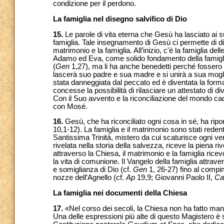
condizione per il perdono.
La famiglia nel disegno salvifico di Dio
15.
Le parole di vita eterna che Gesù ha lasciato ai
famiglia. Tale insegnamento di Gesù ci permette di dis
matrimonio e la famiglia. All’inizio, c'è la famiglia del
Adamo ed Eva, come solido fondamento della famigl
(
Gen
1,27), ma li ha anche benedetti perché fossero f
lascerà suo padre e sua madre e si unirà a sua mogl
stata danneggiata dal peccato ed è diventata la forma
concesse la possibilità di rilasciare un attestato di di
Con il Suo avvento e la riconciliazione del mondo cad
con Mosé.
16.
Gesù, che ha riconciliato ogni cosa in sé, ha riport
10,1-12). La famiglia e il matrimonio sono stati redent
Santissima Trinità, mistero da cui scaturisce ogni v
rivelata nella storia della salvezza, riceve la piena r
attraverso la Chiesa, il matrimonio e la famiglia rice
la vita di comunione. Il Vangelo della famiglia attra
e somiglianza di Dio (cf.
Gen
1, 26-27) fino al compim
nozze dell’Agnello (cf.
Ap
19,9; Giovanni Paolo II,
Ca
La famiglia nei documenti della Chiesa
17.
«Nel corso dei secoli, la Chiesa non ha fatto man
Una delle espressioni più alte di questo Magistero è 