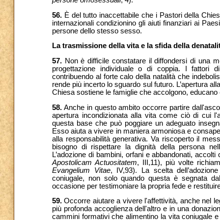
persone omosessuali
, 4).
56.
È del tutto inaccettabile che i Pastori della Chi
internazionali condizionino gli aiuti finanziari ai Paes
persone dello stesso sesso.
La trasmissione della vita e la sfida della denatali
57.
Non è difficile constatare il diffondersi di una m
progettazione individuale o di coppia. I fattori
contribuendo al forte calo della natalità che indeboli
rende più incerto lo sguardo sul futuro. L’apertura all
Chiesa sostiene le famiglie che accolgono, educano e c
58.
Anche in questo ambito occorre partire dall'ascol
apertura incondizionata alla vita come ciò di cui
questa base che può poggiare un adeguato insegnam
Esso aiuta a vivere in maniera armoniosa e consapevo
alla responsabilità generativa. Va riscoperto il mes
bisogno di rispettare la dignità della persona nel
L’adozione di bambini, orfani e abbandonati, accolti c
Apostolicam Actuositatem
, III,11), più volte rich
Evangelium Vitae
, IV,93). La scelta dell’adozione
coniugale, non solo quando questa è segnata dalla
occasione per testimoniare la propria fede e restituire 
59.
Occorre aiutare a vivere l'affettività, anche ne
più profonda accoglienza dell'altro e in una donazion
cammini formativi che alimentino la vita coniugale e