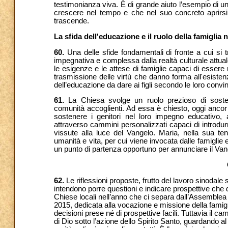
testimonianza viva. È di grande aiuto l’esempio di un
crescere nel tempo e che nel suo concreto aprirsi 
trascende.
La sfida dell'educazione e il ruolo della famiglia 
60.
Una delle sfide fondamentali di fronte a cui si 
impegnativa e complessa dalla realtà culturale attua
le esigenze e le attese di famiglie capaci di essere 
trasmissione delle virtù che danno forma all'esistenz
dell’educazione da dare ai figli secondo le loro convin
61.
La Chiesa svolge un ruolo prezioso di sostegno
comunità accoglienti. Ad essa è chiesto, oggi ancor p
sostenere i genitori nel loro impegno educativo,
attraverso cammini personalizzati capaci di introdurr
vissute alla luce del Vangelo. Maria, nella sua ten
umanità e vita, per cui viene invocata dalle famigli
un punto di partenza opportuno per annunciare il Vang
62.
Le riflessioni proposte, frutto del lavoro sinodale s
intendono porre questioni e indicare prospettive che 
Chiese locali nell’anno che ci separa dall’Assemblea 
2015, dedicata alla vocazione e missione della famig
decisioni prese né di prospettive facili. Tuttavia il c
di Dio sotto l’azione dello Spirito Santo, guardando a