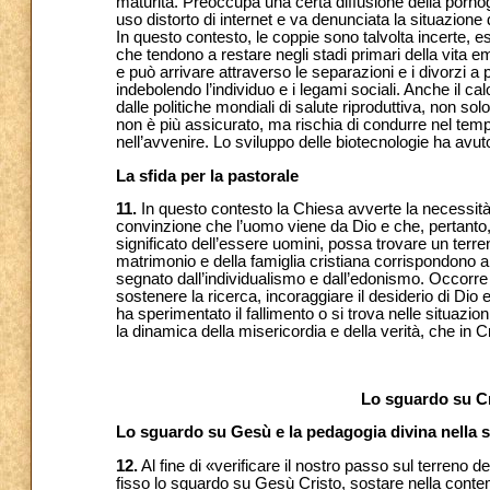
maturità. Preoccupa una certa diffusione della porno
uso distorto di internet e va denunciata la situazione
In questo contesto, le coppie sono talvolta incerte, es
che tendono a restare negli stadi primari della vita e
e può arrivare attraverso le separazioni e i divorzi a p
indebolendo l’individuo e i legami sociali. Anche il 
dalle politiche mondiali di salute riproduttiva, non so
non è più assicurato, ma rischia di condurre nel te
nell’avvenire. Lo sviluppo delle biotecnologie ha avut
La sfida per la pastorale
11.
In questo contesto la Chiesa avverte la necessità
convinzione che l’uomo viene da Dio e che, pertanto,
significato dell’essere uomini, possa trovare un terreno
matrimonio e della famiglia cristiana corrispondono 
segnato dall’individualismo e dall’edonismo. Occorre
sostenere la ricerca, incoraggiare il desiderio di Dio 
ha sperimentato il fallimento o si trova nelle situazio
la dinamica della misericordia e della verità, che in 
Lo sguardo su Cri
Lo sguardo su Gesù e la pedagogia divina nella s
12.
Al fine di «verificare il nostro passo sul terreno
fisso lo sguardo su Gesù Cristo, sostare nella contempl