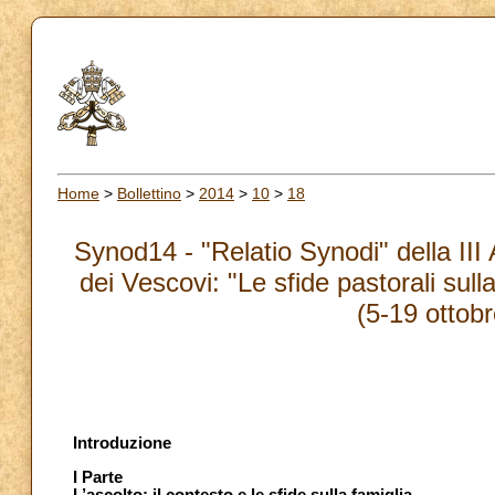
Home
>
Bollettino
>
2014
>
10
>
18
Synod14 - "Relatio Synodi" della III
dei Vescovi: "Le sfide pastorali sull
(5-19 ottob
Introduzione
I Parte
L’ascolto: il contesto e le sfide sulla famiglia