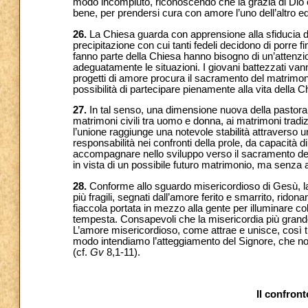
modo incompiuto, riconoscendo che la grazia di Dio op
bene, per prendersi cura con amore l’uno dell’altro e
26.
La Chiesa guarda con apprensione alla sfiducia di 
precipitazione con cui tanti fedeli decidono di porre f
fanno parte della Chiesa hanno bisogno di un’attenzi
adeguatamente le situazioni. I giovani battezzati vann
progetti di amore procura il sacramento del matrimonio
possibilità di partecipare pienamente alla vita della C
27.
In tal senso, una dimensione nuova della pastorale
matrimoni civili tra uomo e donna, ai matrimoni tradiz
l’unione raggiunge una notevole stabilità attraverso u
responsabilità nei confronti della prole, da capacità
accompagnare nello sviluppo verso il sacramento del
in vista di un possibile futuro matrimonio, ma senza al
28.
Conforme allo sguardo misericordioso di Gesù, l
più fragili, segnati dall’amore ferito e smarrito, rido
fiaccola portata in mezzo alla gente per illuminare co
tempesta. Consapevoli che la misericordia più grande
L’amore misericordioso, come attrae e unisce, così t
modo intendiamo l’atteggiamento del Signore, che no
(cf.
Gv
8,1-11).
Il confront