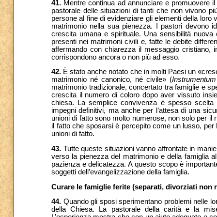
41.
Mentre continua ad annunciare e promuovere il m
pastorale delle situazioni di tanti che non vivono pi
persone al fine di evidenziare gli elementi della lo
matrimonio nella sua pienezza. I pastori devono id
crescita umana e spirituale. Una sensibilità nuova d
presenti nei matrimoni civili e, fatte le debite diff
affermando con chiarezza il messaggio cristiano, in
corrispondono ancora o non più ad esso.
42.
È stato anche notato che in molti Paesi un «cre
matrimonio né canonico, né civile» (
Instrumentum
matrimonio tradizionale, concertato tra famiglie e sp
crescita il numero di coloro dopo aver vissuto ins
chiesa. La semplice convivenza è spesso scelta a c
impegni definitivi, ma anche per l’attesa di una sicure
unioni di fatto sono molto numerose, non solo per il r
il fatto che sposarsi è percepito come un lusso, per 
unioni di fatto.
43.
Tutte queste situazioni vanno affrontate in manie
verso la pienezza del matrimonio e della famiglia al
pazienza e delicatezza. A questo scopo è importante 
soggetti dell’evangelizzazione della famiglia.
Curare le famiglie ferite (separati, divorziati non 
44.
Quando gli sposi sperimentano problemi nelle lor
della Chiesa. La pastorale della carità e la mis