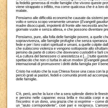
la fedeltà generosa di molte famiglie che vivono queste 
viene strappato o inflitto, ma come qualcosa che è a loro 
malate.
Pensiamo alle difficoltà economiche causate da sistemi perv
volto e senza scopo veramente umano» (
Evangelii gaudi
madre disoccupati, impotenti di fronte alle necessità anche p
giornate vuote e senza attesa, e che possono diventare preda
Pensiamo, pure, alla folla delle famiglie povere, a quelle
sopravvivenza, alle famiglie profughe che senza speranza m
fede e per i loro valori spirituali e umani, a quelle colpite 
che subiscono violenza e vengono sottoposte allo sfruttament
persino da parte di coloro che dovevano custodirli e farli cre
«La cultura del benessere ci anestetizza e […] tutte quest
spettacolo che non ci turba in alcun modo» (
Evangelii gau
internazionali di promuovere i diritti della famiglia per il b
Cristo ha voluto che la sua Chiesa fosse una casa con la
perciò grati ai pastori, fedeli e comunità pronti ad accompagn
delle famiglie.
C’è, però, anche la luce che a sera splende dietro le finestre
e persino nelle capanne: essa brilla e riscalda corpi e 
l’incontro: è un dono, una grazia che si esprime – come d
un "aiuto corrispondente", cioè pari e reciproco. L’am