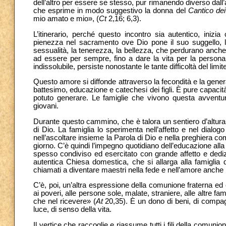
dell’altro per essere se stesso, pur rimanendo diverso dall’a
che esprime in modo suggestivo la donna del
Cantico dei
mio amato e mio», (
Ct
2,16; 6,3).
L’itinerario, perché questo incontro sia autentico, inizi
pienezza nel sacramento ove Dio pone il suo suggello,
sessualità, la tenerezza, la bellezza, che perdurano anche 
ad essere per sempre, fino a dare la vita per la person
indissolubile, persiste nonostante le tante difficoltà del lim
Questo amore si diffonde attraverso la fecondità e la gener
battesimo, educazione e catechesi dei figli. È pure capacità 
potuto generare. Le famiglie che vivono questa avventura
giovani.
Durante questo cammino, che è talora un sentiero d’altur
di Dio. La famiglia lo sperimenta nell’affetto e nel dialogo t
nell’ascoltare insieme la Parola di Dio e nella preghiera c
giorno. C’è quindi l’impegno quotidiano dell’educazione alla
spesso condiviso ed esercitato con grande affetto e dediz
autentica Chiesa domestica, che si allarga alla famiglia d
chiamati a diventare maestri nella fede e nell’amore anche 
C’è, poi, un’altra espressione della comunione fraterna ed è 
ai poveri, alle persone sole, malate, straniere, alle altre fam
che nel ricevere» (
At
20,35). È un dono di beni, di compagn
luce, di senso della vita.
Il vertice che raccoglie e riassume tutti i fili della comun