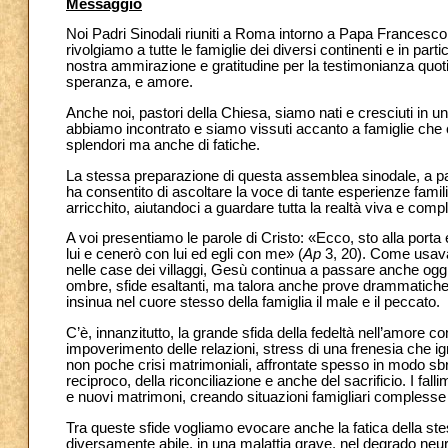
Messaggio
Noi Padri Sinodali riuniti a Roma intorno a Papa Francesco
rivolgiamo a tutte le famiglie dei diversi continenti e in par
nostra ammirazione e gratitudine per la testimonianza quotid
speranza, e amore.
Anche noi, pastori della Chiesa, siamo nati e cresciuti in u
abbiamo incontrato e siamo vissuti accanto a famiglie che c
splendori ma anche di fatiche.
La stessa preparazione di questa assemblea sinodale, a parti
ha consentito di ascoltare la voce di tante esperienze famili
arricchito, aiutandoci a guardare tutta la realtà viva e compl
A voi presentiamo le parole di Cristo: «Ecco, sto alla porta
lui e cenerò con lui ed egli con me» (
Ap
3, 20). Come usava 
nelle case dei villaggi, Gesù continua a passare anche oggi 
ombre, sfide esaltanti, ma talora anche prove drammatiche. L
insinua nel cuore stesso della famiglia il male e il peccato.
C’è, innanzitutto, la grande sfida della fedeltà nell’amore co
impoverimento delle relazioni, stress di una frenesia che ign
non poche crisi matrimoniali, affrontate spesso in modo sbri
reciproco, della riconciliazione e anche del sacrificio. I fa
e nuovi matrimoni, creando situazioni famigliari complesse 
Tra queste sfide vogliamo evocare anche la fatica della ste
diversamente abile, in una malattia grave, nel degrado neu