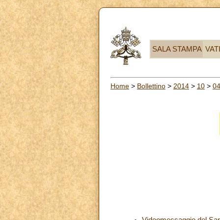
SALA STAMPA
VAT
Home
>
Bollettino
>
2014
>
10
>
0
Videomessaggio del Santo