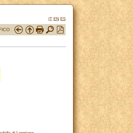
IT
EN
ES
FICO
adella di Loppiano