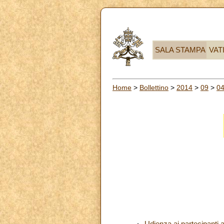
SALA STAMPA
VAT
Home
>
Bollettino
>
2014
>
09
>
0
Udienza ai partecipanti a