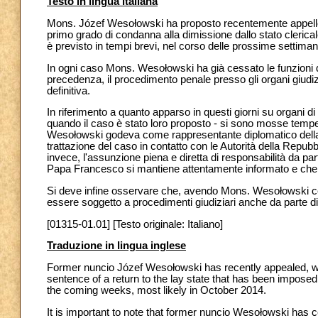
Testo in lingua italiana
Mons. Józef Wesołowski ha proposto recentemente appello - 
primo grado di condanna alla dimissione dallo stato clerical
è previsto in tempi brevi, nel corso delle prossime settiman
In ogni caso Mons. Wesołowski ha già cessato le funzioni 
precedenza, il procedimento penale presso gli organi giudiz
definitiva.
In riferimento a quanto apparso in questi giorni su organi d
quando il caso è stato loro proposto - si sono mosse tempes
Wesołowski godeva come rappresentante diplomatico della 
trattazione del caso in contatto con le Autorità della Repub
invece, l'assunzione piena e diretta di responsabilità da pa
Papa Francesco si mantiene attentamente informato e che vuo
Si deve infine osservare che, avendo Mons. Wesołowski ce
essere soggetto a procedimenti giudiziari anche da parte di
[01315-01.01] [Testo originale: Italiano]
Traduzione in lingua inglese
Former nuncio Józef Wesołowski has recently appealed, wit
sentence of a return to the lay state that has been imposed
the coming weeks, most likely in October 2014.
It is important to note that former nuncio Wesołowski has c