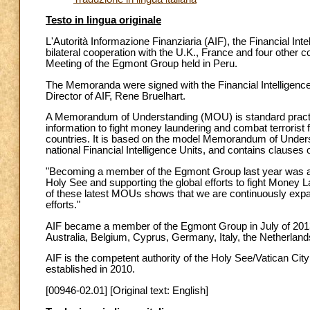
Testo in lingua originale
L'Autorità Informazione Finanziaria (AIF), the Financial Int
bilateral cooperation with the U.K., France and four other
Meeting of the Egmont Group held in Peru.
The Memoranda were signed with the Financial Intelligence
Director of AIF, Rene Bruelhart.
A Memorandum of Understanding (MOU) is standard practic
information to fight money laundering and combat terrorist
countries. It is based on the model Memorandum of Unders
national Financial Intelligence Units, and contains clauses o
"Becoming a member of the Egmont Group last year was a ma
Holy See and supporting the global efforts to fight Money L
of these latest MOUs shows that we are continuously expandi
efforts."
AIF became a member of the Egmont Group in July of 2013,
Australia, Belgium, Cyprus, Germany, Italy, the Netherland
AIF is the competent authority of the Holy See/Vatican City 
established in 2010.
[00946-02.01] [Original text: English]