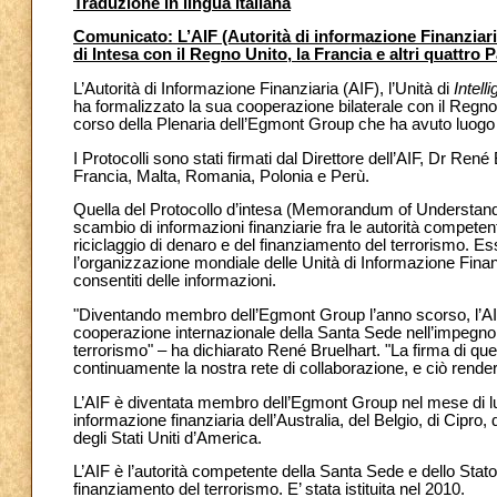
Traduzione in lingua italiana
Comunicato: L’AIF (Autorità di informazione Finanziaria)
di Intesa con il Regno Unito, la Francia e altri quattro 
L’Autorità di Informazione Finanziaria (AIF), l’Unità di
Intell
ha formalizzato la sua cooperazione bilaterale con il Regno U
corso della Plenaria dell’Egmont Group che ha avuto luogo 
I Protocolli sono stati firmati dal Direttore dell’AIF, Dr Ren
Francia, Malta, Romania, Polonia e Perù.
Quella del Protocollo d’intesa (Memorandum of Understand
scambio di informazioni finanziarie fra le autorità competenti 
riciclaggio di denaro e del finanziamento del terrorismo. E
l’organizzazione mondiale delle Unità di Informazione Finanz
consentiti delle informazioni.
"Diventando membro dell’Egmont Group l’anno scorso, l’AI
cooperazione internazionale della Santa Sede nell’impegno g
terrorismo" – ha dichiarato René Bruelhart. "La firma di que
continuamente la nostra rete di collaborazione, e ciò renderà p
L’AIF è diventata membro dell’Egmont Group nel mese di lugli
informazione finanziaria dell’Australia, del Belgio, di Cipro,
degli Stati Uniti d’America.
L’AIF è l’autorità competente della Santa Sede e dello Stato Ci
finanziamento del terrorismo. E’ stata istituita nel 2010.