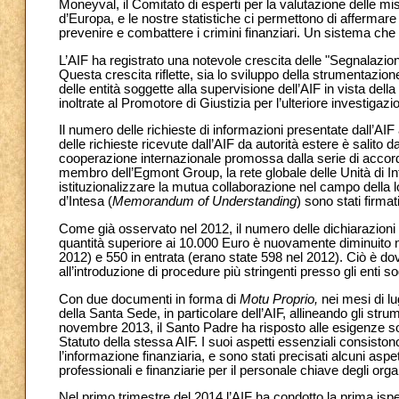
Moneyval, il Comitato di esperti per la valutazione delle mis
d’Europa, e le nostre statistiche ci permettono di affermar
prevenire e combattere i crimini finanziari. Un sistema che è
L’AIF ha registrato una notevole crescita delle "Segnalazio
Questa crescita riflette, sia lo sviluppo della strumentazio
delle entità soggette alla supervisione dell’AIF in vista del
inoltrate al Promotore di Giustizia per l’ulteriore investigazi
Il numero delle richieste di informazioni presentate dall’AI
delle richieste ricevute dall’AIF da autorità estere è salito
cooperazione internazionale promossa dalla serie di accordi 
membro dell’Egmont Group, la rete globale delle Unità di Inf
istituzionalizzare la mutua collaborazione nel campo della lo
d’Intesa (
Memorandum of Understanding
) sono stati firma
Come già osservato nel 2012, il numero delle dichiarazioni di 
quantità superiore ai 10.000 Euro è nuovamente diminuito ne
2012) e 550 in entrata (erano state 598 nel 2012). Ciò è dov
all’introduzione di procedure più stringenti presso gli enti so
Con due documenti in forma di
Motu Proprio,
nei mesi di lu
della Santa Sede, in particolare dell’AIF, allineando gli stru
novembre 2013, il Santo Padre ha risposto alle esigenze so
Statuto della stessa AIF. I suoi aspetti essenziali consistono
l’informazione finanziaria, e sono stati precisati alcuni asp
professionali e finanziarie per il personale chiave degli organ
Nel primo trimestre del 2014 l’AIF ha condotto la prima isp