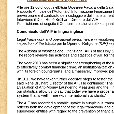
Alle ore 12.00 di oggi, nell’
Aula Giovanni Paolo II
della Sala
Rapporto Annuale dell’Autorità di Informazione Finanziaria (AI
prevenzione e il contrasto del riciclaggio e del finanziament
Interviene il Dott. René Brülhart, Direttore dell’AIF.
Pubblichiamo di seguito il Comunicato che sintetizza quant
Comunicato dell’AIF in lingua inglese
Legal framework and operational performance in monitoring fi
inspection of the
Istituto per le Opere di Religione
(IOR) in 
The
Autorità di Informazione Finanziaria
(AIF) of the Holy 
The report reviews the activities and statistics of AIF for t
The year 2013 has seen a significant strengthening of the l
to effectively combat financial crime, an institutionalization
with its foreign counterparts, and a massively improved per
"In 2013 we have taken further decisive steps to foster the
said René Brülhart, Director of the AIF. He continued: "T
Evaluation of Anti-Money Laundering Measures and the Fin
our statistics allow us to say that today we have a proper a
system that is well in line with international standards."
The AIF has recorded a notable uptake in suspicious transa
reflects both the development of the legal framework and a
supervised entities with regard to the prevention of financ