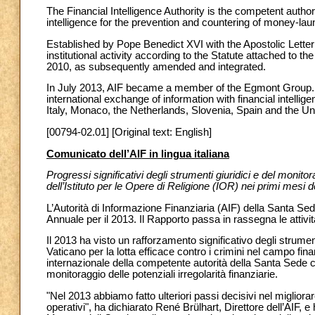
The Financial Intelligence Authority is the competent author
intelligence for the prevention and countering of money-lau
Established by Pope Benedict XVI with the Apostolic Letter
institutional activity according to the Statute attached t
2010, as subsequently amended and integrated.
In July 2013, AIF became a member of the Egmont Group. 
international exchange of information with financial intelli
Italy, Monaco, the Netherlands, Slovenia, Spain and the Un
[00794-02.01] [Original text: English]
Comunicato dell’AIF in lingua italiana
Progressi significativi degli strumenti giuridici e del monitor
dell’Istituto per le Opere di Religione (IOR) nei primi mesi d
L’Autorità di Informazione Finanziaria (AIF) della Santa Sede
Annuale per il 2013. Il Rapporto passa in rassegna le attività
Il 2013 ha visto un rafforzamento significativo degli strumenti
Vaticano per la lotta efficace contro i crimini nel campo fin
internazionale della competente autorità della Santa Sede c
monitoraggio delle potenziali irregolarità finanziarie.
"Nel 2013 abbiamo fatto ulteriori passi decisivi nel migliorar
operativi", ha dichiarato René Brülhart, Direttore dell’AIF,