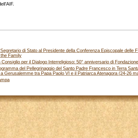
dell’AIF.
egretario di Stato al Presidente della Conferenza Episcopale delle Fi
 the Family
 Consiglio per il Dialogo Interreligioso: 50° anniversario di Fondazion
l programma del Pellegrinaggio del Santo Padre Francesco in Terra Sant
ro a Gerusalemme tra Papa Paolo VI e il Patriarca Atenagora (24-26 m
tampa