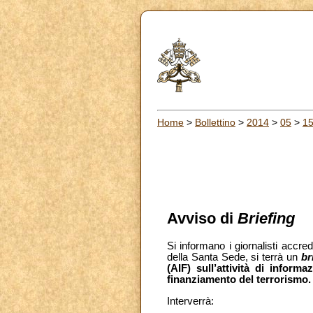
Home
>
Bollettino
>
2014
>
05
>
1
Avviso di
Briefing
Si informano i giornalisti accred
della Santa Sede, si terrà un
br
(AIF) sull’attività di inform
finanziamento del terrorismo. 
Interverrà: