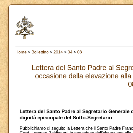
Home
>
Bollettino
>
2014
>
04
>
08
Lettera del Santo Padre al Segre
occasione della elevazione alla
0
Lettera del Santo Padre al Segretario Generale d
dignità episcopale del Sotto-Segretario
Pubblichiamo di seguito la Lettera che il Santo Padre Fra
Card. Lorenzo Baldisseri, in occasione dell’elevazione alla