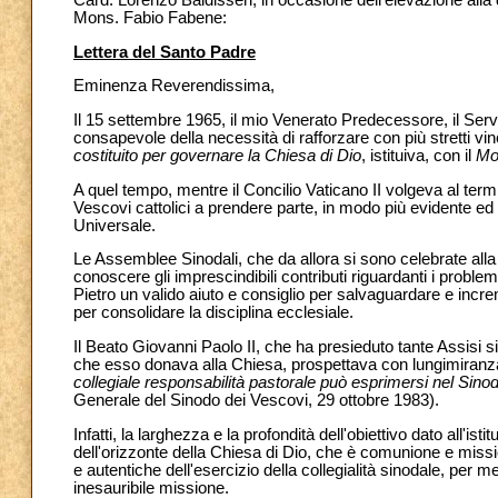
Mons. Fabio Fabene:
Lettera del Santo Padre
Eminenza Reverendissima,
Il 15 settembre 1965, il mio Venerato Predecessore, il Serv
consapevole della necessità di rafforzare con più stretti v
costituito per governare la Chiesa di Dio
, istituiva, con il
Mot
A quel tempo, mentre il Concilio Vaticano II volgeva al term
Vescovi cattolici a prendere parte, in modo più evidente ed
Universale.
Le Assemblee Sinodali, che da allora si sono celebrate alla 
conoscere gli imprescindibili contributi riguardanti i proble
Pietro un valido aiuto e consiglio per salvaguardare e increm
per consolidare la disciplina ecclesiale.
Il Beato Giovanni Paolo II, che ha presieduto tante Assisi si
che esso donava alla Chiesa, prospettava con lungimiran
collegiale responsabilità pastorale può esprimersi nel
Sinod
Generale del Sinodo dei Vescovi, 29 ottobre 1983).
Infatti, la larghezza e la profondità dell'obiettivo dato all'i
dell'orizzonte della Chiesa di Dio, che è comunione e mis
e autentiche dell'esercizio della collegialità sinodale, per
inesauribile missione.