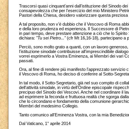
Trascorsi quasi cinquant'anni dall'istituzione del Sinodo de
consapevolezza che per l'esercizio del mio Ministero Petrino
Pastori della Chiesa, desidero valorizzare questa preziosa e
A tal proposito, non v'è dubbio che il Vescovo di Roma abbia
e della loro prudenza ed esperienza. Il Successore di Pietr
in pari tempo, deve prestare attenzione a ciò che lo Spirito
dichiara:
"Tu sei Pietro..."
(cfr Mt 16,16-18), partecipano a pi
Perciò, sono molto grato a quanti, con un lavoro generoso, 
l'istituzione sinodale contribuisse all'imprescindibile dialog
vorrei esprimerlo a Vostra Eminenza, ai Membri dei vari Consi
passati.
Ora, al fine di rendere più manifesto l'apprezzato servizio
il Vescovo di Roma, ho deciso di conferire al Sotto-Segretar
In tal modo, il Sotto-Segretario, già nel suo compito di c
dell'attività sinodale, in virtù dell'Ordine episcopale rispec
precipuo del Sinodo dei Vescovi. Anche nel coordinare il la
ad esprimere la feconda e fruttuosa realtà che sgorga dall
che lo circondano e fondamento della comunione gerarchica
Membri del medesimo Collegio.
Tanto comunico all'Eminenza Vostra, con la mia Benedizio
Dal Vaticano, 1° aprile 2014