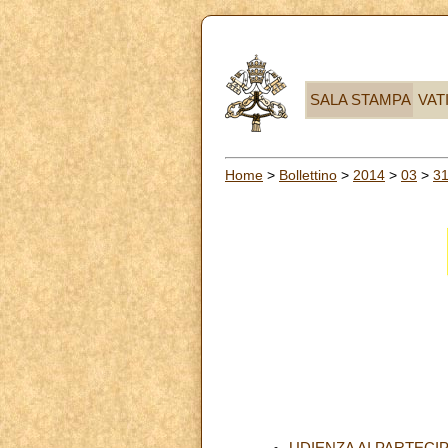
SALA STAMPA
VAT
Home
>
Bollettino
>
2014
>
03
>
3
UDIENZA AI PARTECI