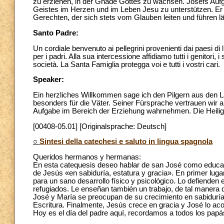
zu erziehen, in der Gnade Gottes zu wachsen. Josefs Auf
Geistes im Herzen und im Leben Jesu zu unterstützen. Er 
Gerechten, der sich stets vom Glauben leiten und führen lä
Santo Padre:
Un cordiale benvenuto ai pellegrini provenienti dai paesi d
per i padri. Alla sua intercessione affidiamo tutti i genitori
società. La Santa Famiglia protegga voi e tutti i vostri cari.
Speaker:
Ein herzliches Willkommen sage ich den Pilgern aus den Län
besonders für die Väter. Seiner Fürsprache vertrauen wir all
Aufgabe im Bereich der Erziehung wahrnehmen. Die Heilige
[00408-05.01] [Originalsprache: Deutsch]
○
Sintesi della catechesi e saluto in lingua spagnola
Queridos hermanos y hermanas:
En esta catequesis deseo hablar de san José como educad
de Jesús «en sabiduría, estatura y gracia». En primer luga
para un sano desarrollo físico y psicológico. Lo defienden 
refugiados. Le enseñan también un trabajo, de tal maner
José y María se preocupan de su crecimiento en sabiduría
Escritura. Finalmente, Jesús crece en gracia y José lo ac
Hoy es el día del padre aquí, recordamos a todos los papás 