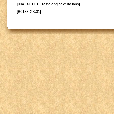
[00413-01.01] [Testo originale: Italiano]
[B0188-XX.01]