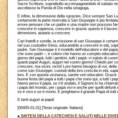
Sacre Scritture, soprattutto accompagnandolo di sabato 
ascoltasse la Parola di Dio nella sinagoga.
E infine, la dimensione della «
grazia
». Dice sempre San Luca
certamente la parte riservata a San Giuseppe è più limitata 
errore pensare che un padre e una madre non possono fare nu
crescere in sapienza, crescere in grazia: questo è il lavor
dimensioni, aiutarlo a crescere.
Cari fratelli e sorelle, la missione di san Giuseppe è certa
nel suo custodire Gesù, educandolo a crescere in età, sapie
padre. San Giuseppe è il modello dell’educatore e del papà, d
che sono padri –, e coloro che hanno un compito educativo n
giorno del papà, tutti i genitori, tutti i papà: vi saluto di 
quanti papà! Auguri, auguri nel vostro giorno! Chiedo per voi 
crescere, ma vicini, vicini! Loro hanno bisogno di voi, dell
come san Giuseppe: custodi della loro crescita in età, sa
loro. E con questa vicinanza, sarete veri educatori. Grazie per
buona festa del papà a tutti i papà che sono qui, a tutti i 
hanno perso il papà, se n’è andato, il Signore lo ha chiama
i papà del mondo, per i papà vivi e anche per quelli defunti
se è vivo e se è morto. E preghiamo il grande Papà di tutti 
E tanti auguri ai papà!
[00405-01.01] [Testo originale: Italiano]
●
SINTESI DELLA CATECHESI E SALUTI NELLE DIV