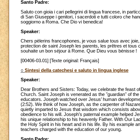
Santo Padre:
Saluto con gioia i cari pellegrini di lingua francese, in parti
di San Giuseppe i genitori, i sacerdoti e tutti coloro che ha
soggiorno a Roma. Che Dio vi benedica!
Speaker:
Chers pèlerins francophones, je vous salue tous avec joie, 
protection de saint Joseph les parents, les prêtres et tous c
souhaite un bon séjour à Rome. Que Dieu vous bénisse !
[00406-03.01] [Texte original: Français]
○
Sintesi della catechesi e saluto in lingua inglese
Speaker:
Dear Brothers and Sisters: Today, we celebrate the feast o
Church. Saint Joseph is venerated as the "guardian" of the 
educators. Joseph watched over Jesus’ human development 
(2:52). We think of how Joseph, as the carpenter of Nazare
quietly imparted to Jesus that wisdom which consists above a
obedience to his will. Joseph’s paternal example helped Je
his unique relationship to his heavenly Father. With Our 
the Holy Spirit in his heart and in his life. By his example
teachers charged with the education of our young.
Santo Padre: