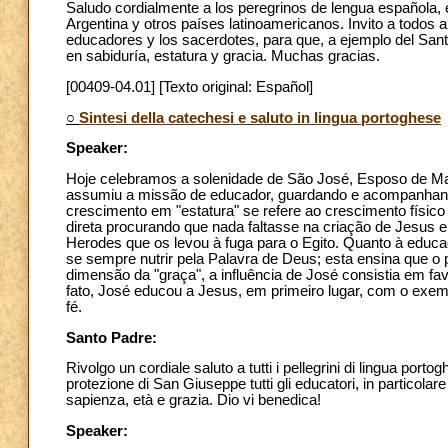
Saludo cordialmente a los peregrinos de lengua española, 
Argentina y otros países latinoamericanos. Invito a todos a
educadores y los sacerdotes, para que, a ejemplo del Sant
en sabiduría, estatura y gracia. Muchas gracias.
[00409-04.01] [Texto original: Español]
○
Sintesi della catechesi e saluto in lingua portoghese
Speaker:
Hoje celebramos a solenidade de São José, Esposo de Mari
assumiu a missão de educador, guardando e acompanhand
crescimento em "estatura" se refere ao crescimento físic
direta procurando que nada faltasse na criação de Jesus 
Herodes que os levou à fuga para o Egito. Quanto à educa
se sempre nutrir pela Palavra de Deus; esta ensina que o 
dimensão da "graça", a influência de José consistia em fa
fato, José educou a Jesus, em primeiro lugar, com o exe
fé.
Santo Padre:
Rivolgo un cordiale saluto a tutti i pellegrini di lingua portog
protezione di San Giuseppe tutti gli educatori, in particolare 
sapienza, età e grazia. Dio vi benedica!
Speaker: