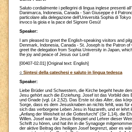
Saluto cordialmente i pellegrini di lingua inglese presenti all
Danimarca, Indonesia, Canada - San Giuseppe è il Patrono 
particolare alla delegazione dell’Università Sophia di Tokyo
invoco la gioia e la pace del Signore Gesù!
Speaker:
I am pleased to greet the English-speaking visitors and pil
Denmark, Indonesia, Canada - St. Joseph is the Patron of C
greet the delegation from Sophia University in Japan, which
the joy and peace of Jesus our Lord!
[00407-02.01] [Original text: English]
○
Sintesi della catechesi e saluto in lingua tedesca
Speaker:
Liebe Brüder und Schwestern, die Kirche begeht heute den
Jesu gehört auch die
Erziehung
. Josef ist das Vorbild des
und Gnade (vgl.
Lk
2,52). Das Erste ist das
Alter
, das kör
Sorge, dass es dem Jesusknaben an nichts fehlt, was für e
sich das verborgene Leben Jesu in Nazareth, und er lehrt
„Anfang der Weisheit ist die Gottesfurcht" (
Sir
1,14), die E
Willen. Josef war für Jesus Beispiel und Lehrer dieser Weis
Schrift zu hören, und hat ihn in die Synagoge mitgenomme
der aktive Beitrag des heiligen Josef begrenzt, aber es wä