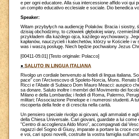
e per ogni educatore. Alla sua intercessione affido voi qui pre
un compito educativo ecclesiale e sociale. Dio benedica voi 
Speaker:
Witam przybyłych na audiencję Polaków. Bracia i siostry,
dzisiaj obchodzimy, to człowiek głębokiej wiary, rzemieś
przykładem dla każdego ojca, każdego wychowawcy. Jego
kapłanów, nauczycieli i katechetów, którzy w Kościele i
was i waszą posługę. Niech będzie pochwalony Jezus Chr
[00411-09.01] [Testo originale: Polacco]
●
SALUTO IN LINGUA ITALIANA
Rivolgo un cordiale benvenuto ai fedeli di lingua italiana. So
pace" con l’Arcivescovo di Spoleto-Norcia, Mons. Renato
Ricci e l’Abate di Subiaco Dom Mauro Meacci: auspico che q
sa donare. Saluto inoltre i membri del Movimento dei focolar
Milano e della Lombardia; i fedeli di Roma, Palermo, Perugi
militari; l’Associazione Penelope e i numerosi studenti. A tut
riscoperta della fede e di crescita nella carità.
Un pensiero speciale rivolgo ai giovani, agli ammalati e ag
della Chiesa Universale. Cari giovani, guardate a lui come e
"Centro di accoglienza Aldo Moro", accompagnati dal Vescov
ragazzi del Sogno di Giusy, imparate a portare la croce con 
e voi, cari sposi novelli, costruite la vostra famiglia sull