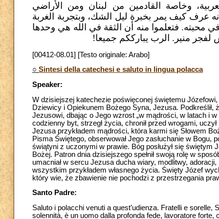
لعربية، وخاصة القادمين من لبنان ومن الأراضي
 عرف كيف يمر بخبرة ليل الشك، وبتجربة الغربة
في محبته. فتعلموا منه أن الثقة في الله هي وحدها
مس لفجر منير. الرب يبارككم جميعا
[00412-08.01] [Testo originale: Arabo]
○
Sintesi della catechesi e saluto in lingua polacca
Speaker:
W dzisiejszej katechezie poświęconej świętemu Józefowi,
Dziewicy i Opiekunem Bożego Syna, Jezusa. Podkreślił,
Jezusowi, dbając o Jego wzrost „w mądrości, w latach i w
codzienny byt, strzegł życia, chronił przed wrogami, uczy
Jezusa przykładem mądrości, która karmi się Słowem Bo
Pisma Świętego, obserwował Jego zasłuchanie w Bogu, po
świątyni z uczonymi w prawie. Bóg posłużył się świętym 
Bożej. Patron dnia dzisiejszego spełnił swoją rolę w spo
umacniał w sercu Jezusa ducha wiary, modlitwy, adoracji, 
wszystkim przykładem własnego życia. Święty Józef wycho
który wie, że zbawienie nie pochodzi z przestrzegania praw
Santo Padre:
Saluto i polacchi venuti a quest’udienza. Fratelli e sorelle
solennità, è un uomo dalla profonda fede, lavoratore forte,