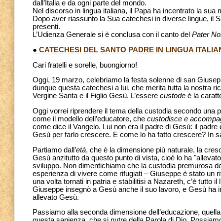
dall’Italia e da ogni parte del mondo.
Nel discorso in lingua italiana, il Papa ha incentrato la su
Dopo aver riassunto la Sua catechesi in diverse lingue, il San
presenti.
L’Udienza Generale si è conclusa con il canto del
Pater No
●
CATECHESI DEL SANTO PADRE IN LINGUA ITALIA
Cari fratelli e sorelle, buongiorno!
Oggi, 19 marzo, celebriamo la festa solenne di san Giuse
dunque questa catechesi a lui, che merita tutta la nostra
Vergine Santa e il Figlio Gesù. L’essere
custode
è la caratt
Oggi vorrei riprendere il tema della custodia secondo una pr
come il modello dell’educatore, che
custodisce e accompag
come dice il Vangelo. Lui non era il padre di Gesù: il padr
Gesù per farlo crescere. E come lo ha fatto crescere? In s
Partiamo dall’
età
, che è la dimensione più naturale, la cres
Gesù anzitutto da questo punto di vista, cioè lo ha "allev
sviluppo. Non dimentichiamo che la custodia premurosa dell
esperienza di vivere come rifugiati – Giuseppe è stato un 
una volta tornati in patria e stabilitisi a Nazareth, c’è tutto 
Giuseppe insegnò a Gesù anche il suo lavoro, e Gesù ha 
allevato Gesù.
Passiamo alla seconda dimensione dell’educazione, quella 
questa sapienza, che si nutre della Parola di Dio. Possia