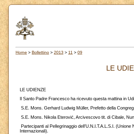
Home
>
Bollettino
>
2013
>
11
>
09
LE UDIE
LE UDIENZE
Il Santo Padre Francesco ha ricevuto questa mattina in Ud
S.E. Mons. Gerhard Ludwig Müller, Prefetto della Congrega
S.E. Mons. Nikola Eterović, Arcivescovo tit. di Cibale, Nu
Partecipanti al Pellegrinaggio dell’U.N.I.T.A.L.S.I. (Union
Internazionali).