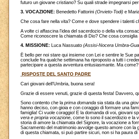
futuro un giovane cristiano? Su quali strade impegnarsi per
3. VOCAZIONE:
Benedetto Fattorini
(Orvieto-Todi)
e Maria
Che cosa fare nella vita? Come e dove spendere i talenti c
A volte ci affascina l'idea del sacerdozio o della vita con
Come riconoscere la chiamata di Dio? Che cosa consiglia a ch
4. MISSIONE:
Luca Nassuato
(Assisi-Nocera Umbra-Gual
È bello per noi stare qui insieme con Lei e sentire le Sue pa
conclude fra qualche settimana ha riproposto a tutti i cred
partecipare a questa avventura entusiasmante. Ma come? 
RISPOSTE DEL SANTO PADRE
Cari giovani dell’Umbria, buona sera!
Grazie di essere venuti, grazie di questa festa! Davvero, 
Sono contento che la
prima domanda
sia stata da una
giov
hanno deciso, con gioia e con coraggio di formare una famig
famiglia! Ci vuole coraggio! E la domanda di voi, giovani sp
vera e propria vocazione
, come lo sono il sacerdozio e la v
storia di amore la chiamata del Signore, la vocazione a for
Sacramento del matrimonio avvolge questo amore con la gra
di questa chiamata, si può partire sicuri, non si ha paura di 