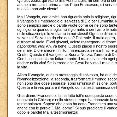
Qui ad Assisi, qui vicino alla Porziuncola, mi sembra di sen
anche a me, anzi, prima a me: Papa Francesco, sii servitor
mia vita non vale niente!
Ma il Vangelo, cari amici, non riguarda solo la religione, rig
Il Vangelo è il messaggio di salvezza di Dio per l’umanità
sono semplici parole o parole vuote come ce ne sono tant
ogni giorno quando sfogliamo il giornale, o sentiamo le noti
nelle situazioni; e lo vediamo in noi stessi! Ognuno di noi
salvezza! Salvezza da che cosa? Dal male. Il male opera, fa 
di fronte al male. E voi giovani, volete rassegnarvi di fronte a
rispondono: No!
] Ah, va bene. Questo piace! Il nostro segr
del male. Dio è amore infinito, misericordia senza limiti, e 
Cristo. Questo è il Vangelo, la Buona Notizia: l’amore di Dio 
Con Lui noi possiamo lottare contro il male e vincerlo ogni 
andare nella vita! Se io credo che Gesù ha vinto il male e 
la vita.
Allora il Vangelo, questo messaggio di salvezza, ha due des
l’evangelizzazione; la seconda, trasformare il mondo second
non sono due cose separate, sono un’unica missione: portar
Questa è la via: portare il Vangelo con la testimonianza dell
Guardiamo Francesco: lui ha fatto tutt’e due queste cose, c
rinnovato la Chiesa; e nello stesso tempo ha rinnovato la s
testimonianza. Sapete che cosa ha detto Francesco una volt
anche con le parole!". Ma, come? Si può predicare il Vange
dopo le parole! Ma la testimonianza!