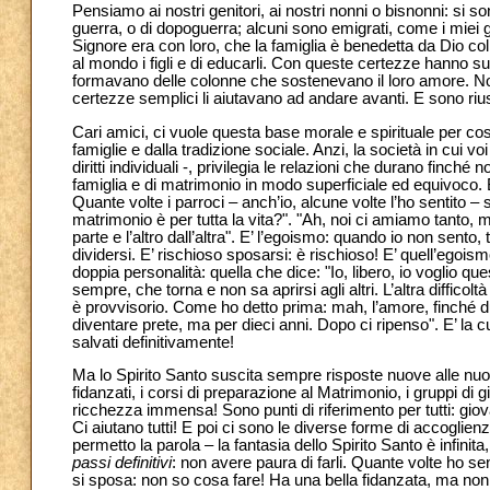
Pensiamo ai nostri genitori, ai nostri nonni o bisnonni: si s
guerra, o di dopoguerra; alcuni sono emigrati, come i miei 
Signore era con loro, che la famiglia è benedetta da Dio c
al mondo i figli e di educarli. Con queste certezze hanno 
formavano delle colonne che sostenevano il loro amore. Non 
certezze semplici li aiutavano ad andare avanti. E sono riuscit
Cari amici, ci vuole questa base morale e spirituale per cos
famiglie e dalla tradizione sociale. Anzi, la società in cui voi s
diritti individuali -, privilegia le relazioni che durano finché
famiglia e di matrimonio in modo superficiale ed equivoco. 
Quante volte i parroci – anch’io, alcune volte l’ho sentito 
matrimonio è per tutta la vita?". "Ah, noi ci amiamo tanto
parte e l’altro dall’altra". E’ l’egoismo: quando io non sento
dividersi. E’ rischioso sposarsi: è rischioso! E’ quell’egoism
doppia personalità: quella che dice: "Io, libero, io voglio q
sempre, che torna e non sa aprirsi agli altri. L’altra difficol
è provvisorio. Come ho detto prima: mah, l’amore, finché du
diventare prete, ma per dieci anni. Dopo ci ripenso". E’ la 
salvati definitivamente!
Ma lo Spirito Santo suscita sempre risposte nuove alle nuo
fidanzati, i corsi di preparazione al Matrimonio, i gruppi di
ricchezza immensa! Sono punti di riferimento per tutti: giovani 
Ci aiutano tutti! E poi ci sono le diverse forme di accoglienza
permetto la parola – la fantasia dello Spirito Santo è infini
passi definitivi
: non avere paura di farli. Quante volte ho s
si sposa: non so cosa fare! Ha una bella fidanzata, ma non s