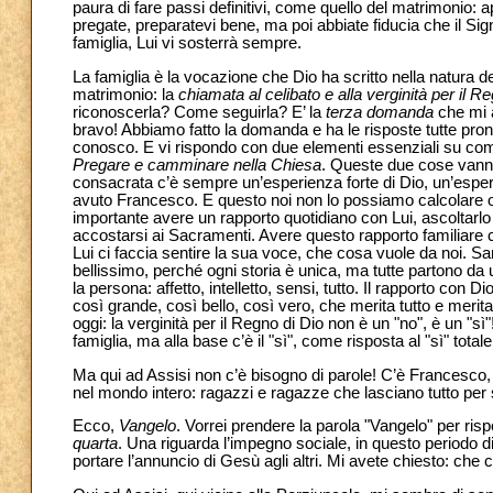
paura di fare passi definitivi, come quello del matrimonio: a
pregate, preparatevi bene, ma poi abbiate fiducia che il Sig
famiglia, Lui vi sosterrà sempre.
La famiglia è la vocazione che Dio ha scritto nella natura
matrimonio: la
chiamata al celibato e alla verginità per il Re
riconoscerla? Come seguirla? E’ la
terza domanda
che mi 
bravo! Abbiamo fatto la domanda e ha le risposte tutte pront
conosco. E vi rispondo con due elementi essenziali su com
Pregare e camminare nella Chiesa
. Queste due cose vanno 
consacrata c’è sempre un’esperienza forte di Dio, un’esperie
avuto Francesco. E questo noi non lo possiamo calcolare 
importante avere un rapporto quotidiano con Lui, ascoltarlo in
accostarsi ai Sacramenti. Avere questo rapporto familiare c
Lui ci faccia sentire la sua voce, che cosa vuole da noi. Sar
bellissimo, perché ogni storia è unica, ma tutte partono da 
la persona: affetto, intelletto, sensi, tutto. Il rapporto con 
così grande, così bello, così vero, che merita tutto e merita
oggi: la verginità per il Regno di Dio non è un "no", è un "
famiglia, ma alla base c’è il "sì", come risposta al "sì" total
Ma qui ad Assisi non c’è bisogno di parole! C’è Francesco, c
nel mondo intero: ragazzi e ragazze che lasciano tutto per 
Ecco,
Vangelo
. Vorrei prendere la parola "Vangelo" per ris
quarta
. Una riguarda l’impegno sociale, in questo periodo di 
portare l’annuncio di Gesù agli altri. Mi avete chiesto: ch