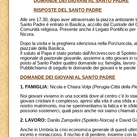
DOMANDE DEI GIOVANI AL SANTO PADRE
RISPOSTE DEL SANTO PADRE
Alle ore 17.30, dopo aver attraversato la piazza antistante la
Santo Padre è entrato in Basilica, accolto dal Custode del
Comunità religiosa. Presente anche il Legato Pontificio per 
Nicora.
Dopo la visita e la preghiera silenziosa nella Porziuncola, 
piazzale della Basilica.
Il saluto al Papa è stato portato dall’Arcivescovo di Spo
regionale di pastorale giovanile, assieme a otto giovani in
posto al Santo Padre quattro domande su: famiglia, lavoro
Pubblichiamo di seguito le domande dei giovani e le parole
DOMANDE DEI GIOVANI AL SANTO PADRE
1. FAMIGLIA:
Nicola e Chiara Volpi
(Perugia-Città della Pi
Noi giovani viviamo in una società dove al centro c'è lo star
giovani cristiani è complesso, aprirsi alla vita è una sfida 
nostro matrimonio, ma ne sperimentiamo la fatica e le sfide
possono sostenerci, quali passi anche noi siamo chiamati
2. LAVORO:
Danilo Zampolini
(Spoleto-Norcia)
e David Gi
Anche in Umbria la crisi economica generale di questi ultimi
incerto e minaccioso. Il rischio è di perdere, insieme co