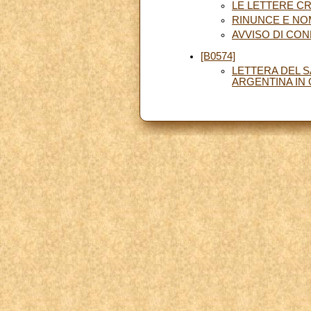
LE LETTERE CR
RINUNCE E NO
AVVISO DI CO
[B0574]
LETTERA DEL 
ARGENTINA IN