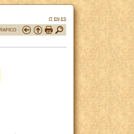
IT
EN
ES
RAFICO