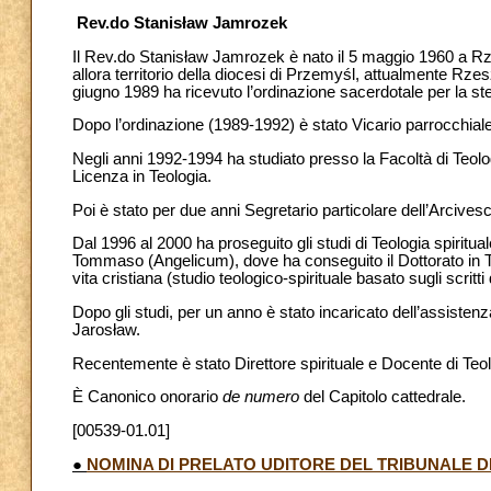
Rev.do Stanisław Jamrozek
Il Rev.do Stanisław Jamrozek è nato il 5 maggio 1960 a Rzes
allora territorio della diocesi di Przemyśl, attualmente R
giugno 1989 ha ricevuto l’ordinazione sacerdotale per la st
Dopo l’ordinazione (1989-1992) è stato Vicario parrocchia
Negli anni 1992-1994 ha studiato presso la Facoltà di Teologi
Licenza in Teologia.
Poi è stato per due anni Segretario particolare dell’Arcive
Dal 1996 al 2000 ha proseguito gli studi di Teologia spiritua
Tommaso (Angelicum), dove ha conseguito il Dottorato in Teolo
vita cristiana (studio teologico-spirituale basato sugli scritti
Dopo gli studi, per un anno è stato incaricato dell’assistenz
Jarosław.
Recentemente è stato Direttore spirituale e Docente di Teo
È Canonico onorario
de numero
del Capitolo cattedrale.
[00539-01.01]
●
NOMINA DI PRELATO UDITORE DEL TRIBUNALE 