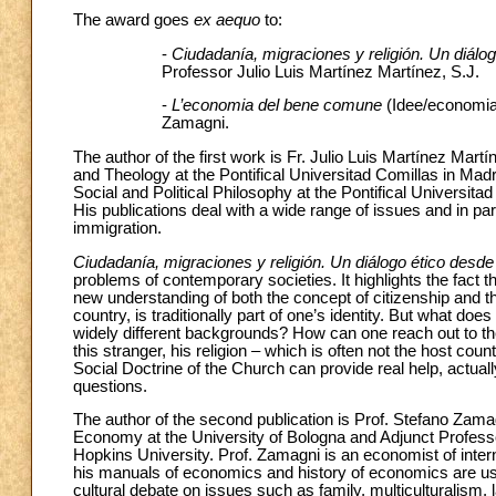
The award goes
ex aequo
to:
-
Ciudadanía, migraciones y religión. Un diálogo
Professor Julio Luis Martínez Martínez, S.J.
-
L’economia del bene comune
(Idee/economia
Zamagni.
The author of the first work is Fr. Julio Luis Martínez Mart
and Theology at the Pontifical Universitad Comillas in M
Social and Political Philosophy at the Pontifical Universit
His publications deal with a wide range of issues and in part
immigration.
Ciudadanía, migraciones y religión. Un diálogo ético desde 
problems of contemporary societies. It highlights the fact t
new understanding of both the concept of citizenship and the
country, is traditionally part of one’s identity. But what do
widely different backgrounds? How can one reach out to the
this stranger, his religion – which is often not the host coun
Social Doctrine of the Church can provide real help, actua
questions.
The author of the second publication is Prof. Stefano Zamagn
Economy at the University of Bologna and Adjunct Professo
Hopkins University. Prof. Zamagni is an economist of intern
his manuals of economics and history of economics are used
cultural debate on issues such as family, multiculturalism