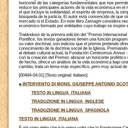
horizonte de las categorías fundamentales que nos permit
reduce los principales actores de la vida económica en el
el que incluye la solidaridad, el espíritu de empresa, la simp
búsqueda de la justicia. El autor está convencido de que si
mercado ni el Estado. En este libro Zamagni considera nec
económico formado por entidades cuyo trabajo se inspire en
Tratándose de la primera edición del "Premio Internacion
Pontifice
, los textos ganadores tienen una función program
su valor doctrinal, son indicios que el premio pretende ofr
conocimiento de la doctrina social de la Iglesia. Premiand
al debate cultural actual, la Fundación
Centesimus Annus - 
con la creación del Premio: abrazar un horizonte profético
de hecho, ofrece un análisis de la vida económica bajo una 
cambio, trata un tema más específico, pero muy actual de l
[00484-04.01] [Texto original: Italiano]
●
INTERVENTO DI MONS. GIUSEPPE ANTONIO SCOT
TESTO IN LINGUA ITALIANA
TRADUZIONE IN LINGUA INGLESE
TRADUZIONE IN LINGUA SPAGNOLA
TESTO IN LINGUA ITALIANA
È già stato detto che è la prima volta che la Fondazione
Ce