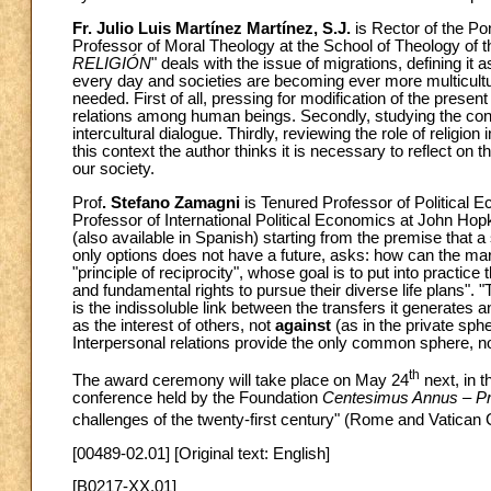
Fr. Julio Luis Martínez Martínez, S.J.
is Rector of the Po
Professor of Moral Theology at the School of Theology of t
RELIGIÓN
" deals with the issue of migrations, defining it
every day and societies are becoming ever more multicultur
needed. First of all, pressing for modification of the presen
relations among human beings. Secondly, studying the conn
intercultural dialogue. Thirdly, reviewing the role of religion 
this context the author thinks it is necessary to reflect on
our society.
Prof
. Stefano Zamagni
is Tenured Professor of Political 
Professor of International Political Economics at John Hopk
(also available in Spanish) starting from the premise that a 
only options does not have a future, asks: how can the m
"principle of reciprocity", whose goal is to put into practice 
and fundamental rights to pursue their diverse life plans". "
is the indissoluble link between the transfers it generates a
as the interest of others, not
against
(as in the private sph
Interpersonal relations provide the only common sphere, no
th
The award ceremony will take place on May 24
next, in t
conference held by the Foundation
Centesimus Annus – Pr
challenges of the twenty-first century" (Rome and Vatican 
[00489-02.01] [Original text: English]
[B0217-XX.01]