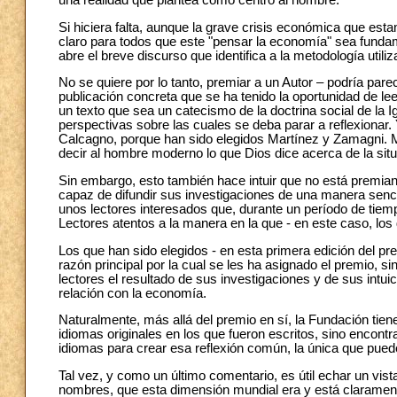
Si hiciera falta, aunque la grave crisis económica que est
claro para todos que este "pensar la economía" sea fundam
abre el breve discurso que identifica a la metodología utili
No se quiere por lo tanto, premiar a un Autor – podría pare
publicación concreta que se ha tenido la oportunidad de lee
un texto que sea un catecismo de la doctrina social de la I
perspectivas sobre las cuales se deba parar a reflexionar.
Calcagno, porque han sido elegidos Martínez y Zamagni. Me
decir al hombre moderno lo que Dios dice acerca de la si
Sin embargo, esto también hace intuir que no está premiand
capaz de difundir sus investigaciones de una manera sencill
unos lectores interesados que, durante un período de tiem
Lectores atentos a la manera en la que - en este caso, lo
Los que han sido elegidos - en esta primera edición del p
razón principal por la cual se les ha asignado el premio, s
lectores el resultado de sus investigaciones y de sus intuic
relación con la economía.
Naturalmente, más allá del premio en sí, la Fundación tie
idiomas originales en los que fueron escritos, sino encontr
idiomas para crear esa reflexión común, la única que pue
Tal vez, y como un último comentario, es útil echar un vist
nombres, que esta dimensión mundial era y está claramente 