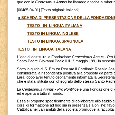
que con la
Centesimus Annus
ha llamado a todos a mirar a
[00485-04.01] [Texto original: Italiano]
●
SCHEDA DI PRESENTAZIONE DELLA FONDAZION
TESTO IN LINGUA ITALIANA
TESTO IN LINGUA INGLESE
TESTO IN LINGUA SPAGNOLA
TESTO IN LINGUA ITALANA
L’idea di costituire la Fondazione
Centesimus Annus - Pro P
Santo Padre Giovanni Paolo II il 1° maggio 1991 in occasion
Sotto la guida di S. Em.za Rev.ma il Cardinale Rosalio José
considerata la rispondenza positiva alla proposta da parte di
Lara, dopo aver tenuto debitamente informata la Segreteria 
che è stata istituita con chirografo dello stesso Santo Padr
La
Centesimus Annus - Pro Pontifice
è una Fondazione di dir
ed è aperta a tutto il mondo.
Essa si propone specificamente di collaborare allo studio e a
corsi di formazione ad hoc sia in presenza sia on line; favo
Cattolica nei vari ambiti della società;promuove la raccolta d