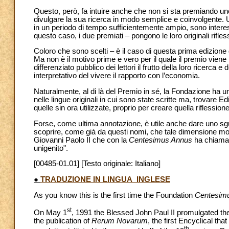
Questo, però, fa intuire anche che non si sta premiando uno
divulgare la sua ricerca in modo semplice e coinvolgente. Un
in un periodo di tempo sufficientemente ampio, sono interess
questo caso, i due premiati – pongono le loro originali rifless
Coloro che sono scelti – è il caso di questa prima edizione
Ma non è il motivo prime e vero per il quale il premio viene
differenziato pubblico dei lettori il frutto della loro ricerca 
interpretativo del vivere il rapporto con l’economia.
Naturalmente, al di là del Premio in sé, la Fondazione ha 
nelle lingue originali in cui sono state scritte ma, trovare E
quelle sin ora utilizzate, proprio per creare quella riflessi
Forse, come ultima annotazione, è utile anche dare uno sg
scoprire, come già da questi nomi, che tale dimensione mon
Giovanni Paolo II che con la
Centesimus Annus
ha chiamato
unigenito".
[00485-01.01] [Testo originale: Italiano]
●
TRADUZIONE IN LINGUA INGLESE
As you know this is the first time the Foundation
Centesimu
st
On May 1
, 1991 the Blessed John Paul II promulgated th
the publication of
Rerum Novarum
, the first Encyclical tha
th