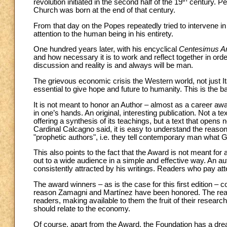
revolution initiated in the second half of the 19
century. Per
Church was born at the end of that century.
From that day on the Popes repeatedly tried to intervene 
attention to the human being in his entirety.
One hundred years later, with his encyclical
Centesimus A
and how necessary it is to work and reflect together in order
discussion and reality is and always will be man.
The grievous economic crisis the Western world, not just I
essential to give hope and future to humanity. This is the
It is not meant to honor an Author – almost as a career awa
in one’s hands. An original, interesting publication. Not a t
offering a synthesis of its teachings, but a text that opens 
Cardinal Calcagno said, it is easy to understand the reas
"prophetic authors", i.e. they tell contemporary man what
This also points to the fact that the Award is not meant for
out to a wide audience in a simple and effective way. An a
consistently attracted by his writings. Readers who pay att
The award winners – as is the case for this first edition – c
reason Zamagni and Martínez have been honored. The reaso
readers, making available to them the fruit of their researc
should relate to the economy.
Of course, apart from the Award, the Foundation has a drea