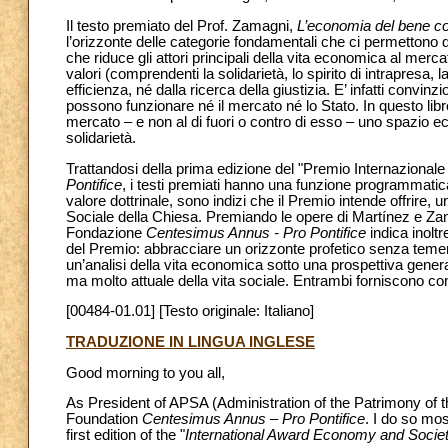
Il testo premiato del Prof. Zamagni,
L’economia del bene
c
l’orizzonte delle categorie fondamentali che ci permettono 
che riduce gli attori principali della vita economica al me
valori (comprendenti la solidarietà, lo spirito di intrapresa,
efficienza, né dalla ricerca della giustizia. E’ infatti convin
possono funzionare né il mercato né lo Stato. In questo lib
mercato – e non al di fuori o contro di esso – uno spazio eco
solidarietà.
Trattandosi della prima edizione del "Premio Internaziona
Pontifice
, i testi premiati hanno una funzione programmatica 
valore dottrinale, sono indizi che il Premio intende offrire,
Sociale della Chiesa. Premiando le opere di Martínez e Zamagn
Fondazione
Centesimus Annus - Pro Pontifice
indica inoltr
del Premio: abbracciare un orizzonte profetico senza temere 
un’analisi della vita economica sotto una prospettiva genera
ma molto attuale della vita sociale. Entrambi forniscono co
[00484-01.01] [Testo originale: Italiano]
TRADUZIONE IN LINGUA INGLESE
Good morning to you all,
As President of APSA (Administration of the Patrimony of th
Foundation
Centesimus Annus – Pro Pontifice
. I do so mos
first edition of the "
International Award Economy and Socie