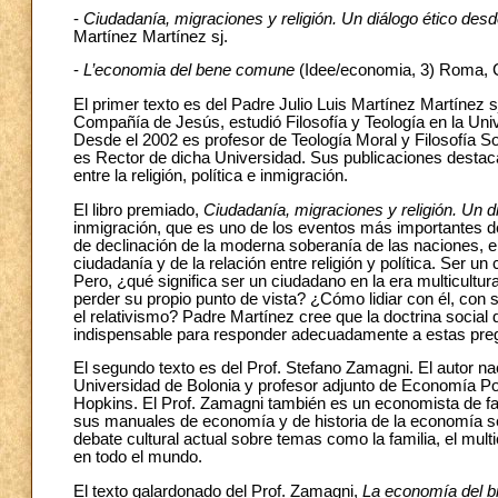
-
Ciudadanía, migraciones y religión. Un diálogo ético desde
Martínez Martínez sj.
-
L’economia del bene comune
(Idee/economia, 3) Roma, C
El primer texto es del Padre Julio Luis Martínez Martínez s
Compañía de Jesús, estudió Filosofía y Teología en la Uni
Desde el 2002 es profesor de Teología Moral y Filosofía Soc
es Rector de dicha Universidad. Sus publicaciones destacan
entre la religión, política e inmigración.
El libro premiado,
Ciudadanía, migraciones y religión. Un di
inmigración, que es uno de los eventos más importantes 
de declinación de la moderna soberanía de las naciones, e
ciudadanía y de la relación entre religión y política. Ser un
Pero, ¿qué significa ser un ciudadano en la era multicultu
perder su propio punto de vista? ¿Cómo lidiar con él, con s
el relativismo? Padre Martínez cree que la doctrina social 
indispensable para responder adecuadamente a estas pre
El segundo texto es del Prof. Stefano Zamagni. El autor na
Universidad de Bolonia y profesor adjunto de Economía Pol
Hopkins. El Prof. Zamagni también es un economista de fa
sus manuales de economía y de historia de la economía se
debate cultural actual sobre temas como la familia, el mul
en todo el mundo.
El texto galardonado del Prof. Zamagni,
La economía del 