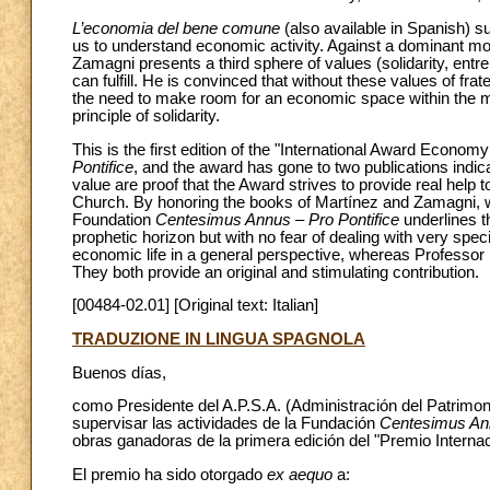
L’economia del bene comune
(also available in Spanish) s
us to understand economic activity. Against a dominant m
Zamagni presents a third sphere of values (solidarity, entr
can fulfill. He is convinced that without these values of fra
the need to make room for an economic space within the mar
principle of solidarity.
This is the first edition of the "International Award Econo
Pontifice
, and the award has gone to two publications indicat
value are proof that the Award strives to provide real help
Church. By honoring the books of Martínez and Zamagni, whic
Foundation
Centesimus Annus – Pro Pontifice
underlines t
prophetic horizon but with no fear of dealing with very spec
economic life in a general perspective, whereas Professor Ma
They both provide an original and stimulating contribution.
[00484-02.01] [Original text: Italian]
TRADUZIONE IN LINGUA SPAGNOLA
Buenos días,
como Presidente del A.P.S.A. (Administración del Patrimon
supervisar las actividades de la Fundación
Centesimus Annu
obras ganadoras de la primera edición del "Premio Interna
El premio ha sido otorgado
ex aequo
a: