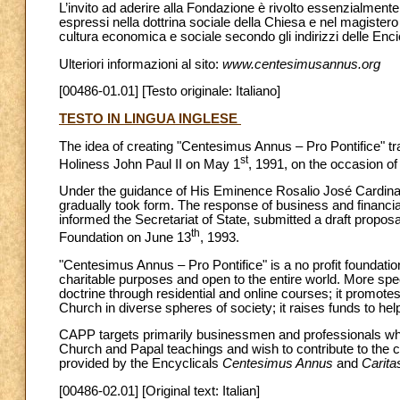
L’invito ad aderire alla Fondazione è rivolto essenzialmente
espressi nella dottrina sociale della Chiesa e nel magister
cultura economica e sociale secondo gli indirizzi delle Enc
Ulteriori informazioni al sito:
www.centesimusannus.org
[00486-01.01] [Testo originale: Italiano]
TESTO IN LINGUA INGLESE
The idea of creating "Centesimus Annus – Pro Pontifice" tra
st
Holiness John Paul II on May 1
, 1991, on the occasion of
Under the guidance of His Eminence Rosalio José Cardinal 
gradually took form. The response of business and financia
informed the Secretariat of State, submitted a draft propos
th
Foundation on June 13
, 1993.
"Centesimus Annus – Pro Pontifice" is a no profit foundatio
charitable purposes and open to the entire world. More speci
doctrine through residential and online courses; it promote
Church in diverse spheres of society; it raises funds to hel
CAPP targets primarily businessmen and professionals who 
Church and Papal teachings and wish to contribute to the c
provided by the Encyclicals
Centesimus Annus
and
Caritas
[00486-02.01] [Original text: Italian]