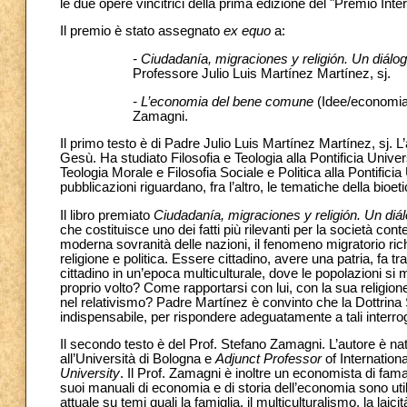
le due opere vincitrici della prima edizione del "Premio I
Il premio è stato assegnato
ex equo
a:
- Ciudadanía, migraciones y religión. Un diálog
Professore Julio Luis Martínez Martínez, sj.
- L’economia del bene comune
(Idee/economia
Zamagni.
Il primo testo è di Padre Julio Luis Martínez Martínez, sj.
Gesù. Ha studiato Filosofia e Teologia alla Pontificia Uni
Teologia Morale e Filosofia Sociale e Politica alla Pontific
pubblicazioni riguardano, fra l’altro, le tematiche della bioet
Il libro premiato
Ciudadanía, migraciones y religión. Un diál
che costituisce uno dei fatti più rilevanti per la società c
moderna sovranità delle nazioni, il fenomeno migratorio rich
religione e politica. Essere cittadino, avere una patria, fa 
cittadino in un’epoca multiculturale, dove le popolazioni s
proprio volto? Come rapportarsi con lui, con la sua religi
nel relativismo? Padre Martínez è convinto che la Dottrina S
indispensabile, per rispondere adeguatamente a tali interrog
Il secondo testo è del Prof. Stefano Zamagni. L’autore è na
all’Università di Bologna e
Adjunct Professor
of Internation
University
. Il Prof. Zamagni è inoltre un economista di fama
suoi manuali di economia e di storia dell’economia sono utili
attuale su temi quali la famiglia, il multiculturalismo, la lai