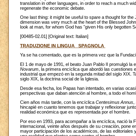
translation in other languages, in order to reach a much wi
regenerate the economic debate.
One last thing: it might be useful to spare a thought for the
dimension was very much at the heart of the Blessed John Pau
look at man, for whom God has "given His only begotten S
[00485-02.01] [Original text: Italian]
TRADUZIONE IN LINGUA SPAGNOLA
Ya se ha comentado, que es la primera vez que la Fundac
El 1 de mayo de 1991, el beato Juan Pablo II promulgó la 
Novarum
, la primera encíclica que abordó las cuestiones
industrial que empezó en la segunda mitad del siglo XIX. Ta
siglo XIX, la doctrina social de la Iglesia.
Desde esa fecha, los Papas han intentado, en varias ocasi
perspectivas que daban atención al hombre, a todo el hom
Cien años más tarde, con la encíclica
Centesimus Annus
,
hincapié en cuanto tenemos que trabajar y reflexionar junt
realidad económica que es representada por el hombre.
Por eso en 1993, para acompañar a la encíclica, nació la
internacional, veinte años después de su creación, pone e
mayor participación de los académicos, de las editoriale
una realidad que plantea como centro al hombre.