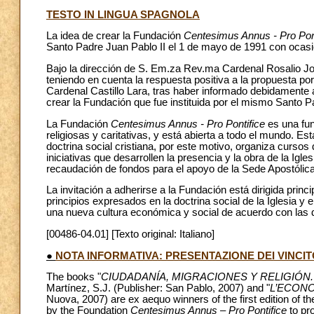
TESTO IN LINGUA SPAGNOLA
La idea de crear la Fundación
Centesimus Annus - Pro Pont
Santo Padre Juan Pablo II el 1 de mayo de 1991 con ocasió
Bajo la dirección de S. Em.za Rev.ma Cardenal Rosalio Jos
teniendo en cuenta la respuesta positiva a la propuesta po
Cardenal Castillo Lara, tras haber informado debidamente a
crear la Fundación que fue instituida por el mismo Santo P
La Fundación
Centesimus Annus - Pro Pontifice
es una fun
religiosas y caritativas, y está abierta a todo el mundo. E
doctrina social cristiana, por este motivo, organiza curso
iniciativas que desarrollen la presencia y la obra de la Igl
recaudación de fondos para el apoyo de la Sede Apostólica
La invitación a adherirse a la Fundación está dirigida prin
principios expresados en la doctrina social de la Iglesia y
una nueva cultura económica y social de acuerdo con las d
[00486-04.01] [Texto original: Italiano]
●
NOTA INFORMATIVA: PRESENTAZIONE DEI VINCIT
The books "
CIUDADANÍA, MIGRACIONES Y RELIGIÓN. Un di
Martínez, S.J. (Publisher: San Pablo, 2007) and "
L’ECON
Nuova, 2007) are ex aequo winners of the first edition of th
by the Foundation
Centesimus Annus – Pro Pontifice
to pr