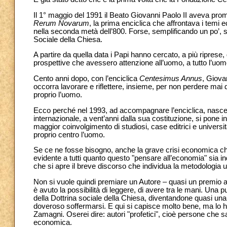
Il 1° maggio del 1991 il Beato Giovanni Paolo II aveva prom
Rerum Novarum
, la prima enciclica che affrontava i temi e
nella seconda metà dell’800. Forse, semplificando un po’, si
Sociale della Chiesa.
A partire da quella data i Papi hanno cercato, a più ripres
prospettive che avessero attenzione all’uomo, a tutto l’uo
Cento anni dopo, con l’enciclica
Centesimus Annus
, Giova
occorra lavorare e riflettere, insieme, per non perdere mai 
proprio l’uomo.
Ecco perché nel 1993, ad accompagnare l’enciclica, nasce
internazionale, a vent’anni dalla sua costituzione, si pone i
maggior coinvolgimento di studiosi, case editrici e univer
proprio centro l’uomo.
Se ce ne fosse bisogno, anche la grave crisi economica ch
evidente a tutti quanto questo "pensare all’economia" sia in
che si apre il breve discorso che individua la metodologia
Non si vuole quindi premiare un Autore – quasi un premio a
è avuto la possibilità di leggere, di avere tra le mani. Una
della Dottrina sociale della Chiesa, diventandone quasi una 
doveroso soffermarsi. E qui si capisce molto bene, ma lo ha
Zamagni. Oserei dire: autori "profetici", cioè persone che 
economica.