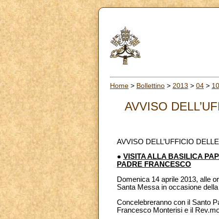
Home
>
Bollettino
>
2013
>
04
>
1
AVVISO DELL’UF
AVVISO DELL’UFFICIO DELL
●
VISITA ALLA BASILICA P
PADRE FRANCESCO
Domenica 14 aprile 2013, alle or
Santa Messa in occasione della p
Concelebreranno con il Santo P
Francesco Monterisi e il Rev.