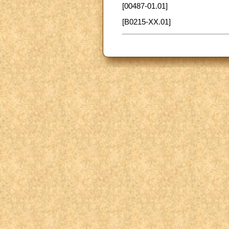
[00487-01.01]
[B0215-XX.01]