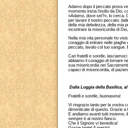
Adamo dopo il peccato prova ver
momento inizia l’esilio da Dio, co
«Adamo, dove sei?», lo cerca. Ge
per lavare il nostro peccato: dal
della mia debolezza, della mia p
incontrare la misericordia di Dio
Nella mia vita personale ho visto
coraggio di entrare nelle piaghe
peccato, lavalo col tuo sangue. 
Cari fratelli e sorelle, lasciam
abbiamo il coraggio di tornare ne
sua misericordia nei Sacramenti
capaci di misericordia, di pazie
Dalla Loggia della Basilica, a
Fratelli e sorelle, buonasera!
Vi ringrazio tanto per la vostra
dimenticate di questo. Grazie a tu
E andiamo avanti tutti insieme, i
sempre è al nostro fianco.
Che il Signore vi benedica!
Grazie tante! A presto!