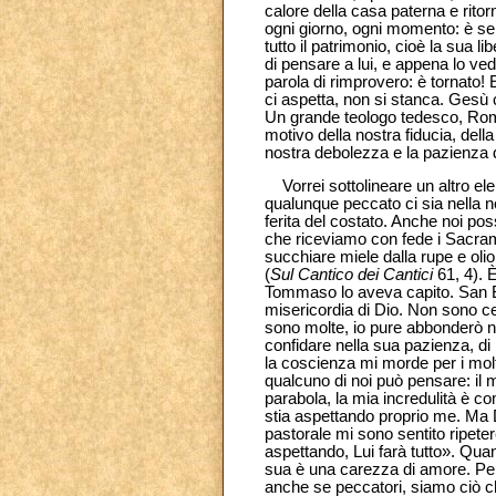
calore della casa paterna e ritor
ogni giorno, ogni momento: è se
tutto il patrimonio, cioè la sua
di pensare a lui, e appena lo ve
parola di rimprovero: è tornato! E
ci aspetta, non si stanca. Gesù
Un grande teologo tedesco, Roma
motivo della nostra fiducia, del
nostra debolezza e la pazienza d
Vorrei sottolineare un altro ele
qualunque peccato ci sia nella n
ferita del costato. Anche noi p
che riceviamo con fede i Sacram
succhiare miele dalla rupe e olio 
(
Sul Cantico dei Cantici
61, 4). 
Tommaso lo aveva capito. San B
misericordia di Dio. Non sono ce
sono molte, io pure abbonderò ne
confidare nella sua pazienza, di
la coscienza mi morde per i mol
qualcuno di noi può pensare: il 
parabola, la mia incredulità è c
stia aspettando proprio me. Ma Di
pastorale mi sono sentito ripeter
aspettando, Lui farà tutto». Qua
sua è una carezza di amore. Per
anche se peccatori, siamo ciò ch