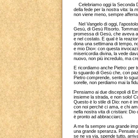
Celebriamo oggi la Seconda Dom
della fede per la nostra vita: la
m
non viene meno, sempre afferra l
Nel Vangelo di oggi, l’apostolo 
Gesù, di Gesù Risorto. Tommaso no
promessa di Gesù, che aveva ann
e nel costato. E qual è la reazi
dona una settimana di tempo, no
e mio Dio»: con questa invocazi
misericordia divina, la vede davan
nuovo, non più incredulo, ma cr
E ricordiamo anche Pietro: per t
lo sguardo di Gesù che, con pazi
Pietro comprende, sente lo sgua
sorelle, non perdiamo mai la fidu
Pensiamo ai due discepoli di Em
insieme la strada, e non solo! Co
Questo è lo stile di Dio: non è 
con noi perché ci ama, e chi am
nella nostra vita di cristiani: D
è pronto ad abbracciarci.
A me fa sempre una grande impr
una grande speranza. Pensate a q
se ne va via, spende tutto, arriv