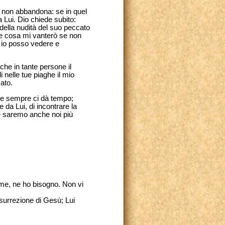
o non abbandona: se in quel
 a Lui. Dio chiede subito:
della nudità del suo peccato
che cosa mi vanterò se non
o io posso vedere e
che in tante persone il
 nelle tue piaghe il mio
ato.
che sempre ci dà tempo;
 da Lui, di incontrare la
 e saremo anche noi più
 me, ne ho bisogno. Non vi
isurrezione di Gesù; Lui