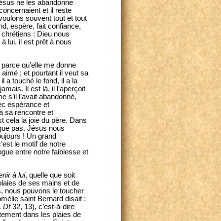
Jésus ne les abandonne
concernaient et il reste
voulons souvent tout et tout
, espère, fait confiance,
 chrétiens : Dieu nous
lui, il est prêt à nous
n parce qu’elle me donne
aimé ; et pourtant il veut sa
l a touché le fond, il a la
mais. Il est là, il l’aperçoit
e s’il l’avait abandonné,
vec espérance et
 à sa rencontre et
t cela la joie du père. Dans
atigue pas. Jésus nous
oujours ! Un grand
est le motif de notre
gue entre notre faiblesse et
nir à lui
, quelle que soit
 plaies de ses mains et de
s, nous pouvons le toucher
élie saint Bernard disait :
.
Dt
32, 13), c’est-à-dire
stement dans les plaies de