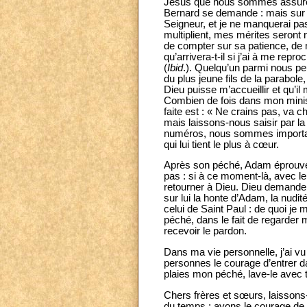
Jésus que nous sommes assurés,
Bernard se demande : mais sur 
Seigneur, et je ne manquerai pas
multiplient, mes mérites seront
de compter sur sa patience, de m
qu’arrivera-t-il si j’ai à me repr
(
Ibid
.). Quelqu’un parmi nous p
du plus jeune fils de la parabol
Dieu puisse m’accueillir et qu’il
Combien de fois dans mon ministèr
faite est : « Ne crains pas, va c
mais laissons-nous saisir par l
numéros, nous sommes importan
qui lui tient le plus à cœur.
Après son péché, Adam éprouve de 
pas : si à ce moment-là, avec le
retourner à Dieu. Dieu demande 
sur lui la honte d’Adam, la nud
celui de Saint Paul : de quoi je
péché, dans le fait de regarder 
recevoir le pardon.
Dans ma vie personnelle, j’ai vu
personnes le courage d’entrer d
plaies mon péché, lave-le avec ton
Chers frères et sœurs, laissons
du temps ; ayons le courage de