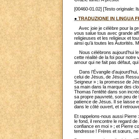
[00460-01.02] [Testo originale: It
●
TRADUZIONE IN LINGUA 
Avec joie je célèbre pour la pr
vous salue tous avec grande affec
religieuses et les religieux et 
ainsi qu’à toutes les Autorités
Nous célébrons aujourd’hui le d
cette réalité de la foi pour notre v
amour qui ne fait pas défaut, qui
Dans l’Évangile d’aujourd’hui, l
celui de Jésus, de Jésus Ressus
Seigneur » ; la promesse de Jésus 
sa main dans la marque des clou
Thomas l’entêté dans son incrédul
sa propre pauvreté, son peu de f
patience de Jésus. Il se laisse e
dans le côté ouvert, et il retro
Et rappelons-nous aussi Pierre : 
le fond, il rencontre le regard de
confiance en moi » ; et Pierre c
tendresse ! Frères et sœurs, ne