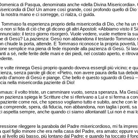
enica di Pasqua, denominata anche «della Divina Misericordia». C
isericordia
di Dio! Un amore così grande, così profondo quello di Dio
a nostra mano e ci sorregge, ci rialza, ci guida.
Tommaso fa esperienza proprio della misericordia di Dio, che ha un v
n si fida di ciò che gli dicono gli altri Apostoli: «Abbiamo visto il Si
unciato: il terzo giorno risorgerò. Vuole vedere, vuole mettere la s
one di Gesù? La
pazienza
: Gesù non abbandona il testardo Tommaso nel
n chiude la porta, attende. E Tommaso riconosce la propria povertà, 
one semplice ma piena di fede risponde alla pazienza di Gesù. Si lasc
ti a sé, nelle ferite delle mani e dei piedi, nel costato aperto, e ritrov
edente.
re volte rinnega Gesù proprio quando doveva essergli più vicino; e qu
enza, senza parole gli dice: «Pietro, non avere paura della tua debol
rdo d’amore di Gesù e piange. Che bello è questo sguardo di Gesù – q
cia nella misericordia paziente di Dio!
maus: il volto triste, un camminare vuoto, senza speranza. Ma Gesù
n pazienza spiega le Scritture che si riferivano a Lui e si ferma a cond
impaziente come noi, che spesso vogliamo tutto e subito, anche con le
a comprende, spera, dà fiducia, non abbandona, non taglia i ponti, s
io ci aspetta sempre, anche quando ci siamo allontanati! Lui non è mai l
essione rileggere la parabola del Padre misericordioso, mi fa impre
uel figlio minore che era nella casa del Padre, era amato; eppure vuo
a al livello più basso, più lontano dal Padre; e quando ha toccato il fon