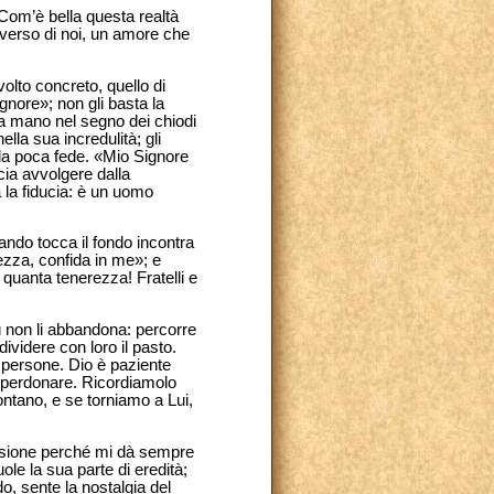
om’è bella questa realtà
 verso di noi, un amore che
olto concreto, quello di
gnore»; non gli basta la
ua mano nel segno dei chiodi
la sua incredulità; gli
la poca fede. «Mio Signore
ia avvolgere dalla
a la fiducia: è un uomo
ando tocca il fondo incontra
ezza, confida in me»; e
uanta tenerezza! Fratelli e
 non li abbandona: percorre
ividere con loro il pasto.
 persone. Dio è paziente
a perdonare. Ricordiamolo
ontano, e se torniamo a Lui,
ssione perché mi dà sempre
le la sua parte di eredità;
do, sente la nostalgia del