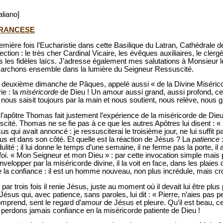
aliano]
FRANCESE
emière fois l’Eucharistie dans cette Basilique du Latran, Cathédrale
tion : le très cher Cardinal Vicaire, les évêques auxiliaires, le clergé
tous les fidèles laïcs. J’adresse également mes salutations à Monsieur 
. Marchons ensemble dans la lumière du Seigneur Ressuscité.
euxième dimanche de Pâques, appelé aussi « de la Divine Miséricord
ie : la
miséricorde
de Dieu ! Un amour aussi grand, aussi profond, ce
 nous saisit toujours par la main et nous soutient, nous relève, nous g
’apôtre Thomas fait justement l’expérience de la miséricorde de Dieu
cité. Thomas ne se fie pas à ce que les autres Apôtres lui disent : 
qui avait annoncé : je ressusciterai le troisième jour, ne lui suffit pas.
s et dans son côté. Et quelle est la réaction de Jésus ? La
patience
ité ; il lui donne le temps d’une semaine, il ne ferme pas la porte, i
oi. « Mon Seigneur et mon Dieu » : par cette invocation simple mais ple
nvelopper par la miséricorde divine, il la voit en face, dans les plaies
uve la confiance : il est un homme nouveau, non plus incrédule, mais cr
par trois fois il renie Jésus, juste au moment où il devait lui être plus
 Jésus qui, avec patience, sans paroles, lui dit : « Pierre, n’aies pas p
omprend, sent le regard d’amour de Jésus et pleure. Qu’il est beau, 
 perdons jamais confiance en la miséricorde patiente de Dieu !