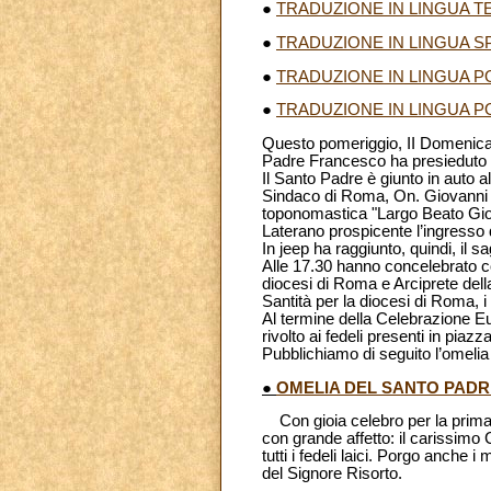
●
TRADUZIONE IN LINGUA 
●
TRADUZIONE IN LINGUA 
●
TRADUZIONE IN LINGUA 
●
TRADUZIONE IN LINGUA 
Questo pomeriggio, II Domenica d
Padre Francesco ha presieduto l
Il Santo Padre è giunto in auto a
Sindaco di Roma, On. Giovanni 
toponomastica "Largo Beato Giov
Laterano prospicente l’ingresso d
In jeep ha raggiunto, quindi, il s
Alle 17.30 hanno concelebrato co
diocesi di Roma e Arciprete dell
Santità per la diocesi di Roma, i
Al termine della Celebrazione Eu
rivolto ai fedeli presenti in piazz
Pubblichiamo di seguito l’omeli
●
OMELIA DEL SANTO PADR
Con gioia celebro per la prima v
con grande affetto: il carissimo C
tutti i fedeli laici. Porgo anche
del Signore Risorto.