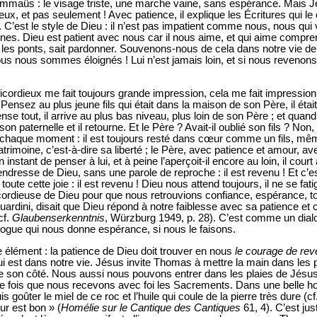
mmaüs : le visage triste, une marche vaine, sans espérance. Mais 
eux, et pas seulement ! Avec patience, il explique les Écritures qui le 
 C’est le style de Dieu : il n’est pas impatient comme nous, nous qui 
es. Dieu est patient avec nous car il nous aime, et qui aime comprend
es ponts, sait pardonner. Souvenons-nous de cela dans notre vie de
 nous sommes éloignés ! Lui n’est jamais loin, et si nous revenons à 
ricordieux me fait toujours grande impression, cela me fait impressio
nsez au plus jeune fils qui était dans la maison de son Père, il était 
pense tout, il arrive au plus bas niveau, plus loin de son Père ; et quand i
n paternelle et il retourne. Et le Père ? Avait-il oublié son fils ? Non, ja
our, chaque moment : il est toujours resté dans cœur comme un fils, mêm
patrimoine, c’est-à-dire sa liberté ; le Père, avec patience et amour, a
nstant de penser à lui, et à peine l’aperçoit-il encore au loin, il court
ndresse de Dieu, sans une parole de reproche : il est revenu ! Et c’es
 a toute cette joie : il est revenu ! Dieu nous attend toujours, il ne se f
cordieuse de Dieu pour que nous retrouvions confiance, espérance, t
dini, disait que Dieu répond à notre faiblesse avec sa patience et c’
cf.
Glaubenserkenntnis
, Würzburg 1949, p. 28). C’est comme un dialo
alogue qui nous donne espérance, si nous le faisons.
élément : la patience de Dieu doit trouver en nous
le courage de reve
 qui est dans notre vie. Jésus invite Thomas à mettre la main dans les
de son côté. Nous aussi nous pouvons entrer dans les plaies de Jésu
ue fois que nous recevons avec foi les Sacrements. Dans une belle hom
is goûter le miel de ce roc et l’huile qui coule de la pierre très dure (cf
ur est bon » (
Homélie sur le Cantique des Cantiques
61, 4). C’est ju