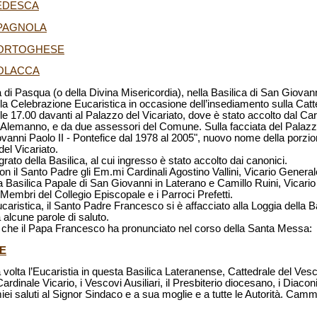
TEDESCA
SPAGNOLA
PORTOGHESE
POLACCA
i Pasqua (o della Divina Misericordia), nella Basilica di San Giovanni
a Celebrazione Eucaristica in occasione dell’insediamento sulla Cat
lle 17.00 davanti al Palazzo del Vicariato, dove è stato accolto dal Card
Alemanno, e da due assessori del Comune. Sulla facciata del Palazz
anni Paolo II - Pontefice dal 1978 al 2005", nuovo nome della porzio
el Vicariato.
agrato della Basilica, al cui ingresso è stato accolto dai canonici.
n il Santo Padre gli Em.mi Cardinali Agostino Vallini, Vicario Generale
a Basilica Papale di San Giovanni in Laterano e Camillo Ruini, Vicari
 Membri del Collegio Episcopale e i Parroci Prefetti.
caristica, il Santo Padre Francesco si è affacciato alla Loggia della 
a alcune parole di saluto.
a che il Papa Francesco ha pronunciato nel corso della Santa Messa:
E
olta l’Eucaristia in questa Basilica Lateranense, Cattedrale del Vesc
ardinale Vicario, i Vescovi Ausiliari, il Presbiterio diocesano, i Diaconi,
 i miei saluti al Signor Sindaco e a sua moglie e a tutte le Autorità. Ca