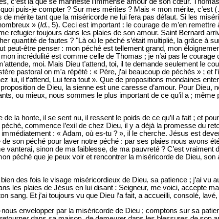
 c’est là que se manifeste l’immense amour de son cœur. Thomas l
quoi puis-je compter ? Sur mes mérites ? Mais « mon mérite, c’est (
 de mérite tant que la miséricorde ne lui fera pas défaut. Si les misé
 nombreux » (
Id.
, 5). Ceci est important : le courage de m’en remettre
e refugier toujours dans les plaies de son amour. Saint Bernard arriv
ocher quantité de fautes ? "Là où le péché s’était multiplié, la grâce à s
eut peut-être penser : mon péché est tellement grand, mon éloigneme
e, mon incrédulité est comme celle de Thomas ; je n’ai pas le courage
 m’attende, moi. Mais Dieu t’attend, toi, il te demande seulement le cou
e pastoral on m’a répété : « Père, j’ai beaucoup de péchés » ; et l’in
hez lui, il t’attend, Lui fera tout ». Que de propositions mondaines e
a proposition de Dieu, la sienne est une caresse d’amour. Pour Dieu
ts, ou mieux, nous sommes le plus important de ce qu’il a ; mêm
la honte, il se sent nu, il ressent le poids de ce qu’il a fait ; et po
 péché, commence l’exil de chez Dieu, il y a déjà la promesse du retour
immédiatement : « Adam, où es-tu ? », il le cherche. Jésus est devenu
ité de son péché pour laver notre péché : par ses plaies nous avons é
 me vanterai, sinon de ma faiblesse, de ma pauvreté ? C’est vraiment d
mon péché que je peux voir et rencontrer la miséricorde de Dieu, son a
 bien des fois le visage miséricordieux de Dieu, sa patience ; j’ai v
ans les plaies de Jésus en lui disant : Seigneur, me voici, accepte m
 sang. Et j’ai toujours vu que Dieu l’a fait, a accueilli, consolé, lavé
-nous envelopper par la miséricorde de Dieu ; comptons sur sa patie
 retourner dans sa maison, de demeurer dans les blessures de son a