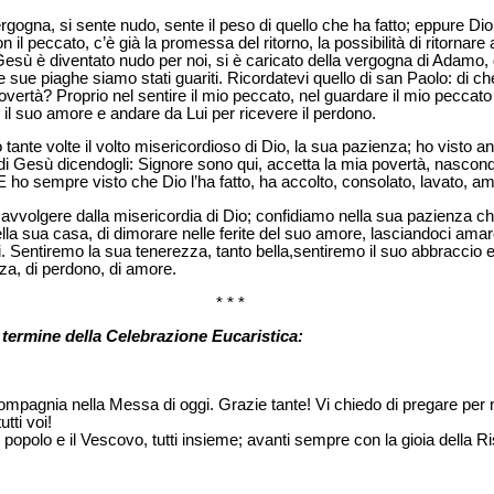
gogna, si sente nudo, sente il peso di quello che ha fatto; eppure Di
n il peccato, c’è già la promessa del ritorno, la possibilità di ritornare
sù è diventato nudo per noi, si è caricato della vergogna di Adamo, 
le sue piaghe siamo stati guariti. Ricordatevi quello di san Paolo: di 
overtà? Proprio nel sentire il mio peccato, nel guardare il mio peccat
, il suo amore e andare da Lui per ricevere il perdono.
 tante volte il volto misericordioso di Dio, la sua pazienza; ho visto an
 di Gesù dicendogli: Signore sono qui, accetta la mia povertà, nascondi
E ho sempre visto che Dio l’ha fatto, ha accolto, consolato, lavato, am
oci avvolgere dalla misericordia di Dio; confidiamo nella sua pazienza 
lla sua casa, di dimorare nelle ferite del suo amore, lasciandoci amare
. Sentiremo la sua tenerezza, tanto bella,sentiremo il suo abbraccio
nza, di perdono, di amore.
* * *
l termine della Celebrazione Eucaristica:
 compagnia nella Messa di oggi. Grazie tante! Vi chiedo di pregare per
tti voi!
l popolo e il Vescovo, tutti insieme; avanti sempre con la gioia della R