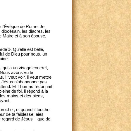
 de l’Évêque de Rome. Je
 diocésain, les diacres, les
le Maire et à son épouse,
e ». Qu’elle est belle,
lui de Dieu pour nous, un
uide.
, qui a un visage concret,
« Nous avons vu le
 Il veut voir, il veut mettre
: Jésus n’abandonne pas
l attend. Et Thomas reconnaît
ine de foi, il répond à la
 des mains et des pieds,
oyant.
 proche ; et quand il touche
eur de ta faiblesse, aies
ce regard de Jésus – que de