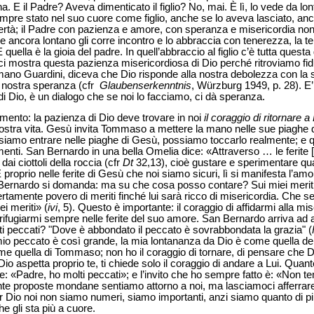
na. E il Padre? Aveva dimenticato il figlio? No, mai. È lì, lo vede da l
mpre stato nel suo cuore come figlio, anche se lo aveva lasciato, a
 libertà; il Padre con pazienza e amore, con speranza e misericordia 
de ancora lontano gli corre incontro e lo abbraccia con tenerezza, la 
 quella è la gioia del padre. In quell’abbraccio al figlio c’è tutta quest
 ci mostra questa pazienza misericordiosa di Dio perché ritroviamo fi
no Guardini, diceva che Dio risponde alla nostra debolezza con la s
la nostra speranza (cfr
Glaubenserkenntnis
, W
ü
rzburg 1949, p. 28). E’
i Dio, è un dialogo che se noi lo facciamo, ci dà speranza.
mento: la pazienza di Dio deve trovare in noi
il coraggio di ritornare a 
ostra vita. Gesù invita Tommaso a mettere la mano nelle sue piaghe de
ossiamo entrare nelle piaghe di Gesù, possiamo toccarlo realmente; e 
enti. San Bernardo in una bella Omelia dice: «Attraverso … le ferite 
dai ciottoli della roccia (cfr
Dt
32,13), cioè gustare e sperimentare qu
È proprio nelle ferite di Gesù che noi siamo sicuri, lì si manifesta l’
ernardo si domanda: ma su che cosa posso contare? Sui miei meriti
rtamente povero di meriti finché lui sarà ricco di misericordia. Che se
i meriti» (
ivi
, 5). Questo è importante: il coraggio di affidarmi alla mi
 rifugiarmi sempre nelle ferite del suo amore. San Bernardo arriva ad
ti peccati? "Dove è abbondato il peccato è sovrabbondata la grazia" (
mio peccato è così grande, la mia lontananza da Dio è come quella del 
ome quella di Tommaso; non ho il coraggio di tornare, di pensare che 
o aspetta proprio te, ti chiede solo il coraggio di andare a Lui. Quant
e: «Padre, ho molti peccati»; e l’invito che ho sempre fatto è: «Non tem
nte proposte mondane sentiamo attorno a noi, ma lasciamoci afferrare 
 Dio noi non siamo numeri, siamo importanti, anzi siamo quanto di più
e gli sta più a cuore.