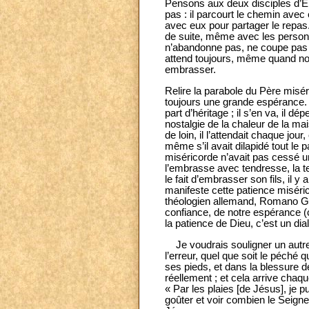
Pensons aux deux disciples d’E
pas : il parcourt le chemin avec 
avec eux pour partager le repas.
de suite, même avec les personn
n’abandonne pas, ne coupe pas l
attend toujours, même quand nous
embrasser.
Relire la parabole du Père misé
toujours une grande espérance. Pe
part d’héritage ; il s’en va, il dé
nostalgie de la chaleur de la maiso
de loin, il l’attendait chaque j
même s’il avait dilapidé tout le 
miséricorde n’avait pas cessé un i
l’embrasse avec tendresse, la te
le fait d’embrasser son fils, il y
manifeste cette patience miséri
théologien allemand, Romano Guar
confiance, de notre espérance (
la patience de Dieu, c’est un di
Je voudrais souligner un autre 
l’erreur, quel que soit le péché
ses pieds, et dans la blessure 
réellement ; et cela arrive chaq
« Par les plaies [de Jésus], je pu
goûter et voir combien le Seigne