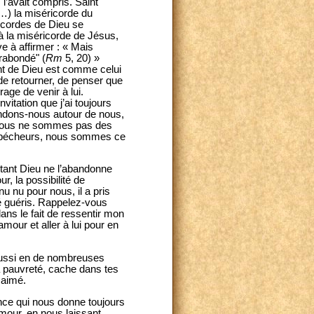
’avait compris. Saint
…) la miséricorde du
ricordes de Dieu se
 à la miséricorde de Jésus,
e à affirmer : « Mais
urabondé" (
Rm
5, 20) »
nt de Dieu est comme celui
 de retourner, de penser que
rage de venir à lui.
vitation que j’ai toujours
ntendons-nous autour de nous,
, nous ne sommes pas des
e pécheurs, nous sommes ce
urtant Dieu ne l’abandonne
, la possibilité de
 nu pour nous, il a pris
té guéris. Rappelez-vous
ans le fait de ressentir mon
mour et aller à lui pour en
u aussi en de nombreuses
a pauvreté, cache dans tes
, aimé.
nce qui nous donne toujours
mour, en nous laissant