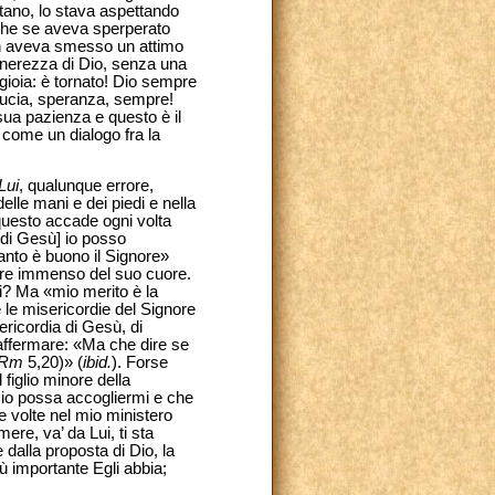
ontano, lo stava aspettando
nche se aveva sperperato
non aveva smesso un attimo
tenerezza di Dio, senza una
a gioia: è tornato! Dio sempre
ducia, speranza, sempre!
ua pazienza e questo è il
 come un dialogo fra la
Lui
, qualunque errore,
lle mani e dei piedi e nella
questo accade ogni volta
[di Gesù] io posso
anto è buono il Signore»
amore immenso del suo cuore.
? Ma «mio merito è la
 le misericordie del Signore
sericordia di Gesù, di
 affermare: «Ma che dire se
Rm
5,20)» (
ibid.
). Forse
figlio minore della
Dio possa accogliermi e che
e volte nel mio ministero
ere, va’ da Lui, ti sta
dalla proposta di Dio, la
 importante Egli abbia;