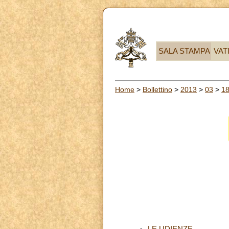
SALA STAMPA
VAT
Home
>
Bollettino
>
2013
>
03
>
1
LE UDIENZE