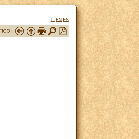
IT
EN
ES
FICO