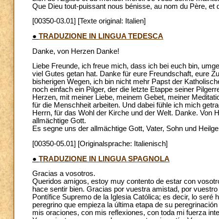
Que Dieu tout-puissant nous bénisse, au nom du Père, et du 
[00350-03.01] [Texte original: Italien]
●
TRADUZIONE IN LINGUA TEDESCA
Danke, von Herzen Danke!
Liebe Freunde, ich freue mich, dass ich bei euch bin, um
viel Gutes getan hat. Danke für eure Freundschaft, eure Z
bisherigen Wegen, ich bin nicht mehr Papst der Katholische
noch einfach ein Pilger, der die letzte Etappe seiner Pilg
Herzen, mit meiner Liebe, meinem Gebet, meiner Meditation
für die Menschheit arbeiten. Und dabei fühle ich mich ge
Herrn, für das Wohl der Kirche und der Welt. Danke. Von
allmächtige Gott.
Es segne uns der allmächtige Gott, Vater, Sohn und Heilg
[00350-05.01] [Originalsprache: Italienisch]
●
TRADUZIONE IN LINGUA SPAGNOLA
Gracias a vosotros.
Queridos amigos, estoy muy contento de estar con vosotros
hace sentir bien. Gracias por vuestra amistad, por vuestro
Pontífice Supremo de la Iglesia Católica; es decir, lo ser
peregrino que empieza la última etapa de su peregrinación 
mis oraciones, con mis reflexiones, con toda mi fuerza inter