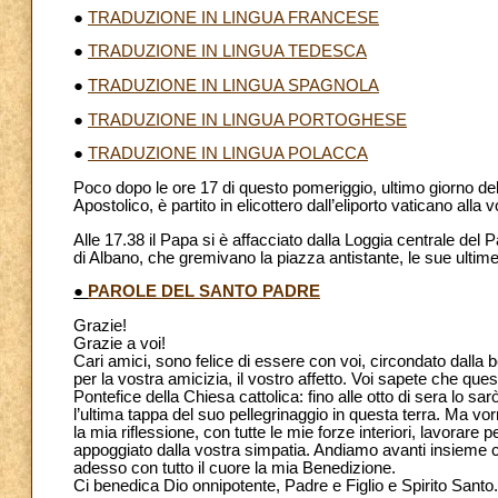
●
TRADUZIONE IN LINGUA FRANCESE
●
TRADUZIONE IN LINGUA TEDESCA
●
TRADUZIONE IN LINGUA SPAGNOLA
●
TRADUZIONE IN LINGUA PORTOGHESE
●
TRADUZIONE IN LINGUA POLACCA
Poco dopo le ore 17 di questo pomeriggio, ultimo giorno del
Apostolico, è partito in elicottero dall’eliporto vaticano alla
Alle 17.38 il Papa si è affacciato dalla Loggia centrale del 
di Albano, che gremivano la piazza antistante, le sue ultime
●
PAROLE DEL SANTO PADRE
Grazie!
Grazie a voi!
Cari amici, sono felice di essere con voi, circondato dalla 
per la vostra amicizia, il vostro affetto. Voi sapete che q
Pontefice della Chiesa cattolica: fino alle otto di sera lo 
l’ultima tappa del suo pellegrinaggio in questa terra. Ma vo
la mia riflessione, con tutte le mie forze interiori, lavorar
appoggiato dalla vostra simpatia. Andiamo avanti insieme co
adesso con tutto il cuore la mia Benedizione.
Ci benedica Dio onnipotente, Padre e Figlio e Spirito Santo. 