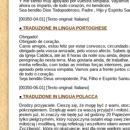
Y me siento muy apoyado por vuestra simpatía. Vayamos ade
ahora os imparto, de todo corazón, mi bendición.
Sea bendito Dios Todopoderoso, Padre , Hijo y Espíritu S
[00350-04.01] [Texto original: Italiano]
●
TRADUZIONE IN LINGUA PORTOGHESE
Obrigado!
Obrigado de coração.
Caros amigos, estou feliz por estar convosco, circundado
obrigado pela vossa amizade, pelo vosso afecto. Sabeis q
da Igreja Católica, até às 8 horas da noite sou ainda, dep
peregrinação nesta terra. Mas gostaria ainda, de trabal
minha reflexão, com todas as minhas forças interiores, 
apoiado pela vossa simpatia. Vamos para a frente juntos
de todo o coração.
Seja bendito Deus omnipotente, Pai, Filho e Espírito Santo
[00350-06.01] [Texto original: Italiano]
●
TRADUZIONE IN LINGUA POLACCA
Drodzy przyjaciele. Cieszę się, że mogę być z wami, otoc
pokrzepieniem. Dziękuję wam za waszą przyjaźń i miłość. W
jestem już, to znaczy nie będę już od godziny 20 Papieże
tylko pielgrzymem, który rozpoczyna ostatni etap swej zi
miłością i modlitwą, moją refleksją i wszelkimi siłami we
Życzliwość, którą mi okazujecie, jest dla mnie wielkim w