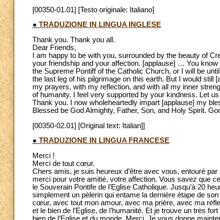
[00350-01.01] [Testo originale: Italiano]
●
TRADUZIONE IN LINGUA INGLESE
Thank you. Thank you all.
Dear Friends,
I am happy to be with you, surrounded by the beauty of Cr
your friendship and your affection. [applause] … You know t
the Supreme Pontiff of the Catholic Church, or I will be unt
the last leg of his pilgrimage on this earth. But I would stil
my prayers, with my reflection, and with all my inner str
of humanity. I feel very supported by your kindness. Let us
Thank you. I now wholeheartedly impart [applause] my ble
Blessed be God Almighty, Father, Son, and Holy Spirit. Goo
[00350-02.01] [Original text: Italian]]
●
TRADUZIONE IN LINGUA FRANCESE
Merci !
Merci de tout cœur.
Chers amis, je suis heureux d’être avec vous, entouré par l
merci pour votre amitié, votre affection. Vous savez que ce
le Souverain Pontife de l’Eglise Catholique. Jusqu’à 20 heur
simplement un pèlerin qui entame la dernière étape de son 
cœur, avec tout mon amour, avec ma prière, avec ma réflex
et le bien de l’Eglise, de l’humanité. Et je trouve un très f
bien de l’Eglise et du monde. Merci. Je vous donne mainte