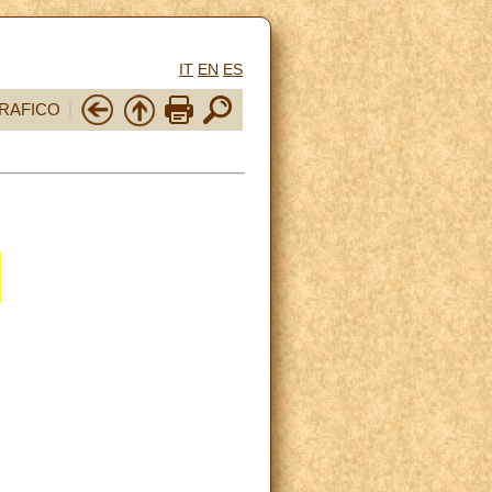
IT
EN
ES
RAFICO