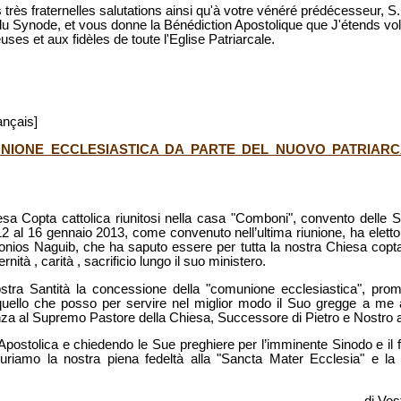
rès fraternelles salutations ainsi qu'à votre vénéré prédécesseur, S.
Synode, et vous donne la Bénédiction Apostolique que J'étends vol
euses et aux fidèles de toute l'Eglise Patriarcale.
ançais]
NIONE ECCLESIASTICA DA PARTE DEL NUOVO PATRIARC
esa Copta cattolica riunitosi nella casa "Comboni", convento delle 
 12 al 16 gennaio 2013, come convenuto nell’ultima riunione, ha elet
tonios Naguib, che ha saputo essere per tutta la nostra Chiesa copta
ità , carità , sacrificio lungo il suo ministero.
tra Santità la concessione della "comunione ecclesiastica", prom
 quello che posso per servire nel miglior modo il Suo gregge a me 
enza al Supremo Pastore della Chiesa, Successore di Pietro e Nostro
postolica e chiedendo le Sue preghiere per l’imminente Sinodo e il f
curiamo la nostra piena fedeltà alla "Sancta Mater Ecclesia" e la