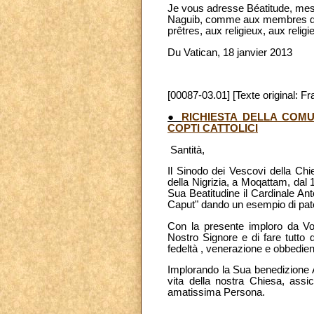
Je vous adresse Béatitude, mes t
Naguib, comme aux membres du 
prêtres, aux religieux, aux religi
Du Vatican, 18 janvier 2013
[00087-03.01] [Texte original: Fr
●
RICHIESTA DELLA COMU
COPTI CATTOLICI
Santità,
Il Sinodo dei Vescovi della Chi
della Nigrizia, a Moqattam, dal
Sua Beatitudine il Cardinale An
Caput" dando un esempio di patern
Con la presente imploro da Vos
Nostro Signore e di fare tutto
fedeltà , venerazione e obbedi
Implorando la Sua benedizione A
vita della nostra Chiesa, assi
amatissima Persona.