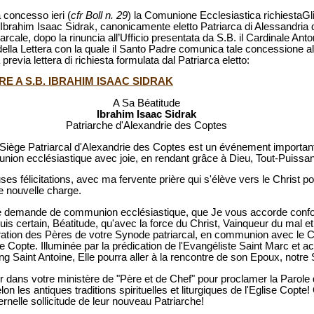
 concesso ieri (
cfr Boll n. 29
) la Comunione Ecclesiastica richiestaGli
brahim Isaac Sidrak, canonicamente eletto Patriarca di Alessandria d
arcale, dopo la rinuncia all’Ufficio presentata da S.B. il Cardinale Ant
 della Lettera con la quale il Santo Padre comunica tale concessione a
revia lettera di richiesta formulata dal Patriarca eletto:
E A S.B. IBRAHIM ISAAC SIDRAK
A Sa Béatitude
Ibrahim Isaac Sidrak
Patriarche d'Alexandrie des Coptes
 Siège Patriarcal d'Alexandrie des Coptes est un événement important 
on ecclésiastique avec joie, en rendant grâce à Dieu, Tout-Puissan
s félicitations, avec ma fervente prière qui s'élève vers le Christ 
e nouvelle charge.
re demande de communion ecclésiastique, que Je vous accorde confo
uis certain, Béatitude, qu'avec la force du Christ, Vainqueur du mal e
oration des Pères de votre Synode patriarcal, en communion avec le C
ise Copte. Illuminée par la prédication de l'Evangéliste Saint Marc e
ng Saint Antoine, Elle pourra aller à la rencontre de son Epoux, notre
 dans votre ministère de "Père et de Chef" pour proclamer la Parole de
on les antiques traditions spirituelles et liturgiques de l'Eglise Copte
rnelle sollicitude de leur nouveau Patriarche!