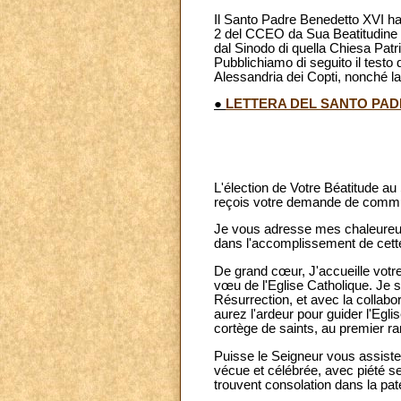
Il Santo Padre Benedetto XVI ha
2 del CCEO da Sua Beatitudine I
dal Sinodo di quella Chiesa Patri
Pubblichiamo di seguito il testo
Alessandria dei Copti, nonché la p
●
LETTERA DEL SANTO PADR
L'élection de Votre Béatitude au
reçois votre demande de communi
Je vous adresse mes chaleureuse
dans l'accomplissement de cett
De grand cœur, J'accueille vot
vœu de l'Eglise Catholique. Je s
Résurrection, et avec la collab
aurez l'ardeur pour guider l'Egl
cortège de saints, au premier ra
Puisse le Seigneur vous assister
vécue et célébrée, avec piété sel
trouvent consolation dans la pate