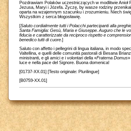
Pozdrawiam Polaków uczestniczących w modlitwie Anioł Pańs
Jezusa, Maryi i Józefa. Życzę, by wasze rodziny przenika
oparta na wzajemnym szacunku i zrozumieniu. Niech świę
Wszystkim z serca błogosławię.
[
Saluto cordialmente tutti i Polacchi partecipanti alla preghi
Santa Famiglia: Gesù, Maria e Giuseppe. Auguro che le vost
fiducia e caratterizzate da reciproco rispetto e comprensione.
benedico tutti di cuore.
]
Saluto con affetto i pellegrini di lingua italiana, in modo spec
Valtellina, e quelli delle comunità pastorali di Besana Bria
ministranti, e gli amici e i volontari della «
Fraterna Domus
»
luce e nella pace del Signore. Buona domenica!
[01737-XX.01] [Testo originale: Plurilingue]
[B0759-XX.01]