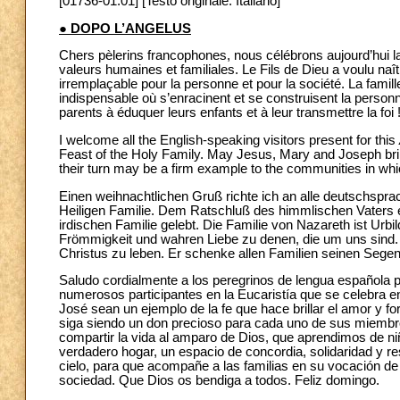
[01736-01.01] [Testo originale: Italiano]
● DOPO L’ANGELUS
Chers pèlerins francophones, nous célébrons aujourd’hui l
valeurs humaines et familiales. Le Fils de Dieu a voulu naîtr
irremplaçable pour la personne et pour la société. La famille
indispensable où s’enracinent et se construisent la personn
parents à éduquer leurs enfants et à leur transmettre la foi
I welcome all the English-speaking visitors present for this
Feast of the Holy Family. May Jesus, Mary and Joseph bring 
their turn may be a firm example to the communities in whi
Einen weihnachtlichen Gruß richte ich an alle deutschsprac
Heiligen Familie. Dem Ratschluß des himmlischen Vaters e
irdischen Familie gelebt. Die Familie von Nazareth ist Urbil
Frömmigkeit und wahren Liebe zu denen, die um uns sind. 
Christus zu leben. Er schenke allen Familien seinen Seg
Saludo cordialmente a los peregrinos de lengua española p
numerosos participantes en la Eucaristía que se celebra e
José sean un ejemplo de la fe que hace brillar el amor y fo
siga siendo un don precioso para cada uno de sus miembro
compartir la vida al amparo de Dios, que aprendimos de n
verdadero hogar, un espacio de concordia, solidaridad y 
cielo, para que acompañe a las familias en su vocación de 
sociedad. Que Dios os bendiga a todos. Feliz domingo.