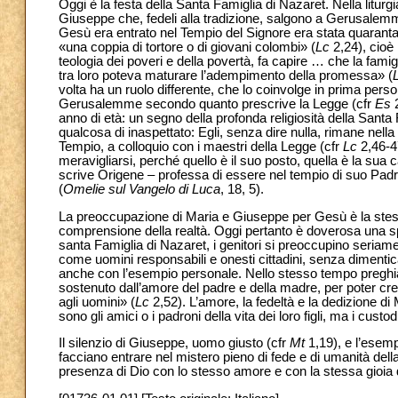
Oggi è la festa della Santa Famiglia di Nazaret. Nella liturg
Giuseppe che, fedeli alla tradizione, salgono a Gerusalem
Gesù era entrato nel Tempio del Signore era stata quaranta g
«una coppia di tortore o di giovani colombi» (
Lc
2,24), cioè 
teologia dei poveri e della povertà, fa capire … che la fami
tra loro poteva maturare l’adempimento della promessa» (
volta ha un ruolo differente, che lo coinvolge in prima pers
Gerusalemme secondo quanto prescrive la Legge (cfr
Es
2
anno di età: un segno della profonda religiosità della Santa
qualcosa di inaspettato: Egli, senza dire nulla, rimane nella
Tempio, a colloquio con i maestri della Legge (cfr
Lc
2,46-4
meravigliarsi, perché quello è il suo posto, quella è la sua 
scrive Origene – professa di essere nel tempio di suo Padre
(
Omelie sul Vangelo di Luca
, 18, 5).
La preoccupazione di Maria e Giuseppe per Gesù è la stessa d
comprensione della realtà. Oggi pertanto è doverosa una spe
santa Famiglia di Nazaret, i genitori si preoccupino seriamen
come uomini responsabili e onesti cittadini, senza dimentica
anche con l’esempio personale. Nello stesso tempo pregh
sostenuto dall’amore del padre e della madre, per poter cr
agli uomini» (
Lc
2,52). L’amore, la fedeltà e la dedizione di 
sono gli amici o i padroni della vita dei loro figli, ma i cust
Il silenzio di Giuseppe, uomo giusto (cfr
Mt
1,19), e l’esemp
facciano entrare nel mistero pieno di fede e di umanità della
presenza di Dio con lo stesso amore e con la stessa gioia 