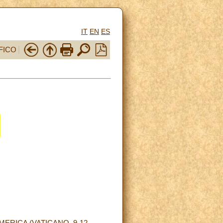
IT
EN
ES
FICO
ERICA (VATICANO, 9-12