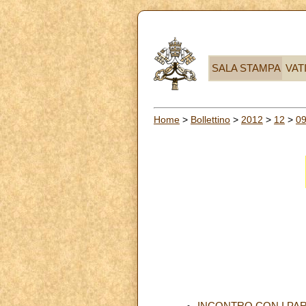
SALA STAMPA
VAT
Home
>
Bollettino
>
2012
>
12
>
0
INCONTRO CON I PAR