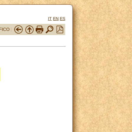
IT
EN
ES
FICO