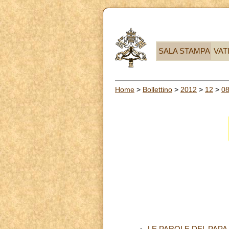
SALA STAMPA
VAT
Home
>
Bollettino
>
2012
>
12
>
0
LE PAROLE DEL PAPA