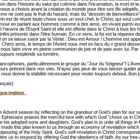
on dans l’histoire du salut qui culmine dans l’incarnation, la mort et la
ous a choisis avant la création du monde pour être ses fils adoptifs,
me ne sont pas le fruit du hasard, mais du "dessein de bienveillance
in est de réunir toute chose sous un seul chef, le Christ, qui seul con
amour en parlant aux hommes comme à des amis, en vivant parmi eux 
l’œuvre de l’Esprit Saint et elle est offerte dans le Christ à tous les
nfini présents dans l’être humain. En ce sens, la foi est la réponse d
l on se laisse saisir par la Vérité : Dieu est Amour ! L’homme est appe
n. Chers amis, le temps de l’Avent nous met en face du « grand dessei
r nous faire vivre en pleine communion de joie et de paix avec lui. Par
toujours resplendir sa lumière.
francophones, particulièrement le groupe du "Jour du Seigneur"! L’Aven
jours présent dans nos vies. N’ayez pas peur de vous laisser guider p
 nous donne la stabilité nécessaire pour rester toujours debout. Bon p
ançais]
ngua inglese
the Advent season by reflecting on the grandeur of God’s plan for our 
e Ephesians praises the merciful love with which God "chose us in Chr
 his adopted sons and daughters. God’s plan is to unite all things in Ch
as made this plan known to us through an economy of revelation which
utpouring of the Holy Spirit. God’s self-revelation in Christ correspo
ites us to respond by offering God the obedience of faith. As our free 