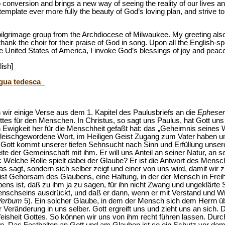
 to conversion and brings a new way of seeing the reality of our lives 
mplate ever more fully the beauty of God’s loving plan, and strive to 
 pilgrimage group from the Archdiocese of Milwaukee. My greeting als
 thank the choir for their praise of God in song. Upon all the English-s
e United States of America, I invoke God’s blessings of joy and peac
lish]
ngua tedesca
wir einige Verse aus dem 1. Kapitel des Paulusbriefs an die
Ephese
ottes für den Menschen. In Christus, so sagt uns Paulus, hat Gott un
n Ewigkeit her für die Menschheit gefaßt hat: das „Geheimnis seines W
leischgewordene Wort, im Heiligen Geist Zugang zum Vater haben und
. Gott kommt unserer tiefen Sehnsucht nach Sinn und Erfüllung unse
ite der Gemeinschaft mit ihm. Er will uns Anteil an seiner Natur, an
 Welche Rolle spielt dabei der Glaube? Er ist die Antwort des Mensc
was sagt, sondern sich selber zeigt und einer von uns wird, damit wir
ist Gehorsam des Glaubens, eine Haltung, in der der Mensch in Freih
bens ist, daß zu ihm ja zu sagen, für ihn nicht Zwang und ungeklärte
schseins ausdrückt, und daß er dann, wenn er mit Verstand und Will
Verbum
5). Ein solcher Glaube, in dem der Mensch sich dem Herrn üb
er Veränderung in uns selber. Gott ergreift uns und zieht uns an sich.
eisheit Gottes. So können wir uns von ihm recht führen lassen. Durch
n. Das Festhalten an Gott und am Glauben ist so ein Schutz vor dem F