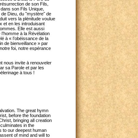
 résurrection de son Fils,
 dans son Fils Unique,
" de Dieu, du "mystère" de
duit vers la plénitude voulue
et en les introduisant
 hommes. Elle est aussi
e l’homme à la Révélation
lé à « l’obéissance de la
n de bienveillance » par
 notre foi, notre espérance
t nous invite à renouveler
ar sa Parole et par les
èlerinage à tous !
salvation. The great hymn
ist, before the foundation
rist, bringing all creation
 culminates in the
nds to our deepest human
assent of mind and will to