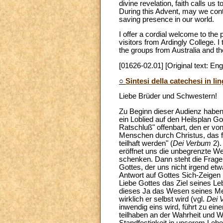
divine revelation, faith calls us
During this Advent, may we conte
saving presence in our world.
I offer a cordial welcome to the
visitors from Ardingly College. I
the groups from Australia and th
[01626-02.01] [Original text: Eng
○
Sintesi della catechesi in li
Liebe Brüder und Schwestern!
Zu Beginn dieser Audienz haben 
ein Loblied auf den Heilsplan G
Ratschluß" offenbart, den er vo
Menschen durch Christus, das f
teilhaft werden" (
Dei Verbum
2)
eröffnet uns die unbegrenzte We
schenken. Dann steht die Frage:
Gottes, der uns nicht irgend et
Antwort auf Gottes Sich-Zeigen 
Liebe Gottes das Ziel seines Le
dieses Ja das Wesen seines Men
wirklich er selbst wird (vgl.
Dei 
inwendig eins wird, führt zu ein
teilhaben an der Wahrheit und W
Standfestigkeit in unserem Lebe