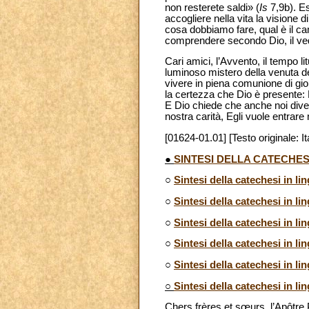
non resterete saldi» (
Is
7,9b). Es
accogliere nella vita la visione 
cosa dobbiamo fare, qual è il c
comprendere secondo Dio, il vede
Cari amici, l’Avvento, il tempo l
luminoso mistero della venuta del
vivere in piena comunione di gioi
la certezza che Dio è presente: 
E Dio chiede che anche noi dive
nostra carità, Egli vuole entrar
[01624-01.01] [Testo originale: It
●
SINTESI DELLA CATECHES
○
Sintesi della catechesi in li
○
Sintesi della catechesi in li
○
Sintesi della catechesi in li
○
Sintesi della catechesi in l
○
Sintesi della catechesi in l
○
Sintesi della catechesi in li
Chers frères et sœurs, l’Apôtre