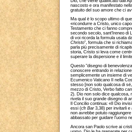
Dio, che viene qualificato dall’
nascosto e ora manifestato nella
gratuito del suo amore che ci av
Ma qual è lo scopo ultimo di ques
«ricondurre a Cristo, unico capo
Testamento che ci fanno comprend
secondo secolo, sant’Ireneo di Li
di voi ricorda la formula usata
Christo
", formula che si richiam
parla più precisamente di ricapit
storia, Cristo si leva come centr
superare la dispersione e il limi
Questo "disegno di benevolenza" n
conoscere entrando in relazione
semplicemente un insieme di veri
Ecumenico Vaticano II nella Co
stesso [non solo qualcosa di sé,
mezzo di Cristo, Verbo fatto car
2). Dio non solo dice qualcosa, m
rivela il suo grande disegno di a
Il Concilio continua: «Il Dio inv
essi (cfr
Bar
3,38) per invitarli 
non avrebbe potuto raggiungere q
abbassato per guidare l’uomo ne
Ancora san Paolo scrive ai crist
uomo, Dio le ha preparate per col