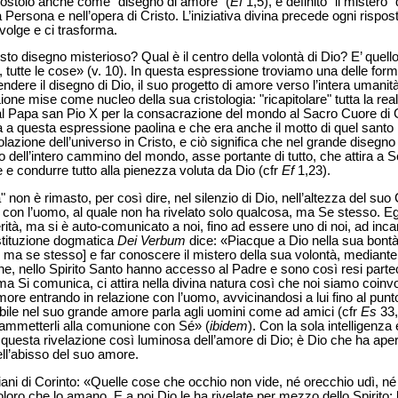
Apostolo anche come "disegno di amore" (
Ef
1,5), è definito "il mistero" 
 Persona e nell’opera di Cristo. L’iniziativa divina precede ogni risp
volge e ci trasforma.
to disegno misterioso? Qual è il centro della volontà di Dio? E’ quello
, tutte le cose» (v. 10). In questa espressione troviamo una delle form
ere il disegno di Dio, il suo progetto di amore verso l’intera umanit
one mise come nucleo della sua cristologia: "ricapitolare" tutta la rea
 dal Papa san Pio X per la consacrazione del mondo al Sacro Cuore di 
a a questa espressione paolina e che era anche il motto di quel santo 
olazione dell’universo in Cristo, e ciò significa che nel grande disegno
o dell’intero cammino del mondo, asse portante di tutto, che attira a Sé 
te e condurre tutto alla pienezza voluta da Dio (cfr
Ef
1,23).
on è rimasto, per così dire, nel silenzio di Dio, nell’altezza del suo C
 con l’uomo, al quale non ha rivelato solo qualcosa, ma Se stesso. E
tà, ma si è auto-comunicato a noi, fino ad essere uno di noi, ad incarn
stituzione dogmatica
Dei Verbum
dice: «Piacque a Dio nella sua bontà
 ma se stesso] e far conoscere il mistero della sua volontà, mediante i
ne, nello Spirito Santo hanno accesso al Padre e sono così resi parteci
a Si comunica, ci attira nella divina natura così che noi siamo coinvolt
more entrando in relazione con l’uomo, avvicinandosi a lui fino al punt
isibile nel suo grande amore parla agli uomini come ad amici (cfr
Es
33,
e ammetterli alla comunione con Sé» (
ibidem
). Con la sola intelligenza
uesta rivelazione così luminosa dell’amore di Dio; è Dio che ha aperto
ll’abisso del suo amore.
iani di Corinto: «Quelle cose che occhio non vide, né orecchio udì, né
oro che lo amano. E a noi Dio le ha rivelate per mezzo dello Spirito; l