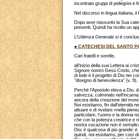
incontrato gruppi di pellegrini e f
Nel discorso in lingua italiana, il
Dopo aver riassunto la Sua catech
presenti. Quindi ha rivolto un a
L’Udienza Generale si è conclus
●
CATECHESI DEL SANTO PA
Cari fratelli e sorelle,
all’inizio della sua Lettera ai cr
Signore nostro Gesù Cristo, che c
di lode è il progetto di Dio nei c
"disegno di benevolenza" (v. 9), 
Perché l’Apostolo eleva a Dio, d
salvezza, culminato nell’incarna
ancora della creazione del mondo,
Noi esistiamo, fin dall’eternità 
attuare e di rivelare «nella pien
particolare, l’uomo e la donna n
che con la potenza creatrice e r
nostra vocazione non è semplicem
Dio; è qualcosa di più grande: è 
quindi, noi esistiamo, per così d