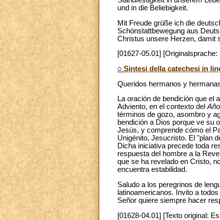
und in die Beliebigkeit.
Mit Freude grüße ich die deutsc
Schönstattbewegung aus Deutschl
Christus unsere Herzen, damit s
[01627-05.01] [Originalsprache:
○
Sintesi della catechesi in l
Queridos hermanos y hermanas
La oración de bendición que el a
Adviento, en el contexto del
Año 
términos de gozo, asombro y agr
bendición a Dios porque ve su o
Jesús, y comprende cómo el Padr
Unigénito, Jesucristo. El "plan 
Dicha iniciativa precede toda r
respuesta del hombre a la Reve
que se ha revelado en Cristo, no
encuentra estabilidad.
Saludo a los peregrinos de leng
latinoamericanos. Invito a todos
Señor quiere siempre hacer res
[01628-04.01] [Texto original: Es