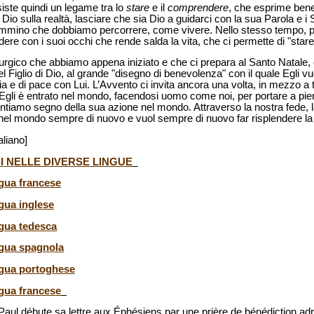
iste quindi un legame tra lo
stare
e il
comprendere
, che esprime bene
di Dio sulla realtà, lasciare che sia Dio a guidarci con la sua Parola e 
ammino che dobbiamo percorrere, come vivere. Nello stesso tempo, per
re con i suoi occhi che rende salda la vita, che ci permette di "stare 
iturgico che abbiamo appena iniziato e che ci prepara al Santo Natale, c
 Figlio di Dio, al grande "disegno di benevolenza" con il quale Egli vuol
a e di pace con Lui. L’Avvento ci invita ancora una volta, in mezzo a ta
Egli è entrato nel mondo, facendosi uomo come noi, per portare a pie
ntiamo segno della sua azione nel mondo. Attraverso la nostra fede, l
e nel mondo sempre di nuovo e vuol sempre di nuovo far risplendere la 
aliano]
I NELLE DIVERSE LINGUE
ngua francese
ngua inglese
ngua tedesca
ingua spagnola
ingua portoghese
ngua francese
 Paul débute sa lettre aux Éphésiens par une prière de bénédiction ad