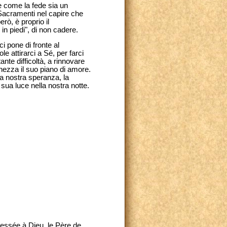
 come la fede sia un
i Sacramenti nel capire che
ò, è proprio il
in piedi", di non cadere.
i pone di fronte al
e attirarci a Sé, per farci
nte difficoltà, a rinnovare
nezza il suo piano di amore.
a nostra speranza, la
sua luce nella nostra notte.
ressée à Dieu, le Père de