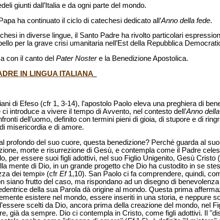
edeli giunti dall’Italia e da ogni parte del mondo.
 Papa ha continuato il ciclo di catechesi dedicato all’
Anno della fede
.
esi in diverse lingue, il Santo Padre ha rivolto particolari espressioni 
ppello per la grave crisi umanitaria nell’Est della Repubblica Democrat
a con il canto del
Pater Noster
e la Benedizione Apostolica.
DRE IN LINGUA ITALIANA
istiani di Efeso (cfr 1, 3-14), l’apostolo Paolo eleva una preghiera di be
i introduce a vivere il tempo di Avvento, nel contesto dell’
Anno della
onfronti dell’uomo, definito con termini pieni di gioia, di stupore e di r
di misericordia e di amore.
al profondo del suo cuore, questa benedizione? Perché guarda al suo a
zione, morte e risurrezione di Gesù, e contempla come il Padre celest
 per essere suoi figli adottivi, nel suo Figlio Unigenito, Gesù Cristo 
nella mente di Dio, in un grande progetto che Dio ha custodito in se st
ezza dei tempi» (cfr
Ef
1,10). San Paolo ci fa comprendere, quindi, come
on siano frutto del caso, ma rispondano ad un disegno di benevolenza 
edentrice della sua Parola dà origine al mondo. Questa prima affermaz
ente esistere nel mondo, essere inseriti in una storia, e neppure so
l’essere scelti da Dio, ancora prima della creazione del mondo, nel Fig
ire, già da sempre. Dio ci contempla in Cristo, come figli adottivi. Il "