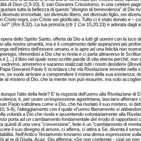
ità di Dio» (2,9-10). E san Giovanni Crisostomo, in una celebre pagi
 a gustare tutta la bellezza di questo "disegno di benevolenza" di Dio ri
ivenuto immortale, sei divenuto libero, sei divenuto figlio, sei divenu
on Cristo regni, con Cristo sei glorificato. Tutto ci è stato donato e –
lui?" (
Rm
8,32). La tua primizia (cfr
1 Cor
15,20.23) è adorata dagli a
era dello Spirito Santo, offerta da Dio a tutti gli uomini con la luce d
 alla nostra umanità, ma è il compimento delle aspirazioni più profon
lberga nell’intimo dell’essere umano, e lo apre ad una felicità non mom
egio, riferendosi a Dio che si rivela e ci parla attraverso le Scrittur
 è […] il libro nel quale sono scritte parole di vita eterna perché, n
 vedremo, ameremo e saranno realizzati tutti i nostri desideri» (
Brevi
to Papa Giovanni Paolo II ricordava che «la Rivelazione immette nella s
e, se vuole arrivare a comprendere il mistero della sua esistenza; dall
 al mistero di Dio, che la mente non può esaurire, ma solo accoglier
dunque l’atto della fede? E’ la risposta dell’uomo alla Rivelazione di 
volenza; è, per usare un’espressione agostiniana, lasciarsi afferrare d
an Paolo sottolinea come a Dio, che ha rivelato il suo mistero, si de
0, 5-6), l’atteggiamento con il quale «l’uomo liberamente si abbandona
della volontà a Dio che rivela e assentendo volontariamente alla Rivel
uesto porta ad un cambiamento fondamentale del modo di rapportarsi con 
tta quindi di una vera "conversione", fede è un "cambiamento di mentali
scere il suo disegno di amore, ci afferra, ci attira a Sé, diventa il senso
tabilità. Nell’Antico Testamento troviamo una densa espressione sulla 
hi al re di Giuda, Acaz. Dio afferma: «Se non crederete - cioè se non v