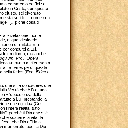
na a commento dell’inizio
velato in Cristo, con queste
to giusto, sei divenuto
 come sta scritto – "come non
ngeli […]: che cosa ti
ella Rivelazione, non è
de, di quel desiderio
entanea e limitata, ma
e per condurci a Lui,
on solo crediamo, ma anche
loquium
, Prol.;
Opera
toria un punto di riferimento
’altra parte, però, questa
e nella fede» (Enc.
Fides et
Dio, che si fa conoscere, che
alla Verità che è Dio, una
bba «l’obbedienza della
 tutto a Lui, prestando la
azione che egli da» (Cost
l’intera realtà; tutto
tà", perché il Dio che si è
 che sostiene la vita, la
fede, che Dio affida al
i manterrete fedeli a Dio -