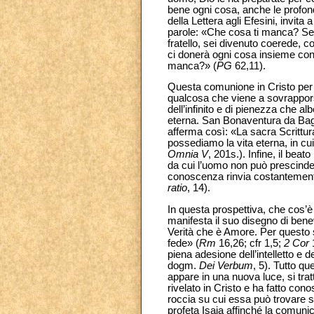
bene ogni cosa, anche le profond
della Lettera agli Efesini, invita
parole: «Che cosa ti manca? Sei d
fratello, sei divenuto coerede, c
ci donerà ogni cosa insieme con 
manca?» (
PG
62,11).
Questa comunione in Cristo per op
qualcosa che viene a sovrapporsi
dell’infinito e di pienezza che a
eterna. San Bonaventura da Bagnor
afferma così: «La sacra Scrittura
possediamo la vita eterna, in cui
Omnia V
, 201s.). Infine, il bea
da cui l’uomo non può prescinder
conoscenza rinvia costantemente
ratio
, 14).
In questa prospettiva, che cos’è 
manifesta il suo disegno di bene
Verità che è Amore. Per questo s
fede» (
Rm
16,26; cfr 1,5;
2 Cor
1
piena adesione dell’intelletto e 
dogm.
Dei Verbum
, 5). Tutto q
appare in una nuova luce, si tra
rivelato in Cristo e ha fatto cono
roccia su cui essa può trovare s
profeta Isaia affinché la comunic