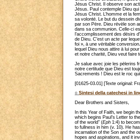
Jésus Christ. Il observe son acti
Jésus. Paul contemple Dieu qui n
Jésus Christ. L’homme et la fem
sa volonté. Le but du dessein div
par son Père. Dieu révèle son 
dans sa communion. Celle-ci est 
l’accomplissement des désirs d’i
de Dieu. C’est un acte par leque
foi », à une véritable conversio
lequel Dieu nous attire à lui pou
et notre charité, Dieu veut faire 
Je salue avec joie les pèlerins 
notre certitude que Dieu est tou
Sacrements ! Dieu est le roc qui
[01625-03.01] [Texte original: Fr
○
Sintesi della catechesi in li
Dear Brothers and Sisters,
In this Year of Faith, we begin 
which begins Paul’s Letter to th
of the world" (
Eph
1:4) to become
to fullness in him (v. 10). He h
incarnation of the Son and the o
hopes and aspirations, and it inv