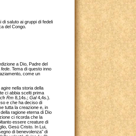
di saluto ai gruppi di fedeli
ica del Congo.
nedizione a Dio, Padre del
 fede
. Tema di questo inno
ingraziamento, come un
gire nella storia della
e ci abbia scelti prima
(cfr
Rm
8,14s.;
Gal
4,4s.).
esso e che ha deciso di
 tutta la creazione e, in
della ragione eterna di Dio
ione ci ricorda che la
ltanto essere creature di
lio, Gesù Cristo. In Lui,
disegno di benevolenza" di