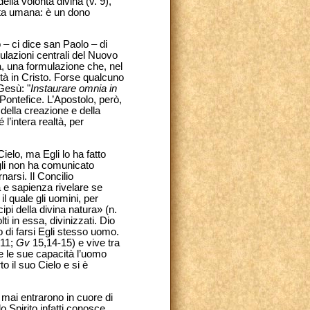
della volontà divina (v. 9),
osta umana: è un dono
 – ci dice san Paolo – di
ulazioni centrali del Nuovo
à, una formulazione che, nel
ltà in Cristo. Forse qualcuno
Gesù: "
Instaurare omnia in
Pontefice. L’Apostolo, però,
 della creazione e della
l’intera realtà, per
ielo, ma Egli lo ha fatto
gli non ha comunicato
arsi. Il Concilio
 e sapienza rivelare se
l quale gli uomini, per
pi della divina natura» (n.
i in essa, divinizzati. Dio
o di farsi Egli stesso uomo.
11;
Gv
15,14-15) e vive tra
 e le sue capacità l’uomo
 il suo Cielo e si è
 mai entrarono in cuore di
o Spirito infatti conosce