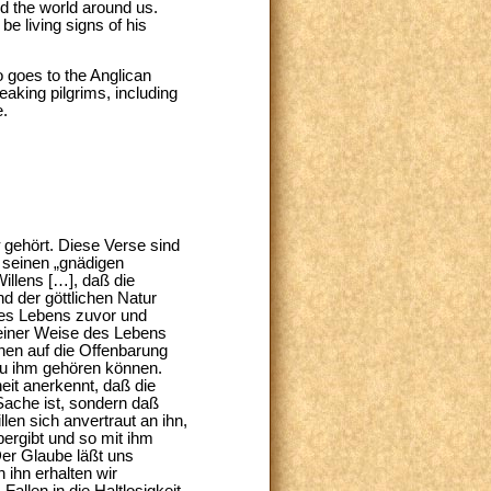
and the world around us.
be living signs of his
o goes to the Anglican
peaking pilgrims, including
e.
r
gehört. Diese Verse sind
s seinen „gnädigen
illens […], daß die
 der göttlichen Natur
res Lebens zuvor und
 seiner Weise des Lebens
hen auf die Offenbarung
 zu ihm gehören können.
eit anerkennt, daß die
 Sache ist, sondern daß
en sich anvertraut an ihn,
ergibt und so mit ihm
 Der Glaube läßt uns
 ihn erhalten wir
allen in die Haltlosigkeit