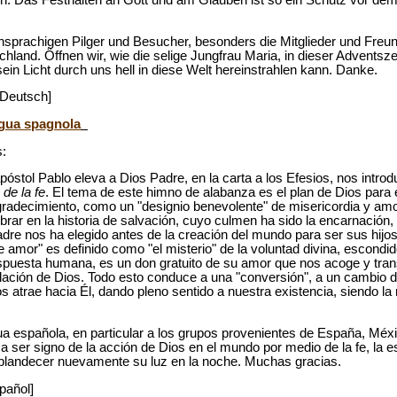
hsprachigen Pilger und Besucher, besonders die Mitglieder und Freu
and. Öffnen wir, wie die selige Jungfrau Maria, in dieser Adventszei
ein Licht durch uns hell in diese Welt hereinstrahlen kann. Danke.
 Deutsch]
ingua spagnola
:
póstol Pablo eleva a Dios Padre, en la carta a los Efesios, nos introdu
de la fe
. El tema de este himno de alabanza es el plan de Dios para 
adecimiento, como un "designio benevolente" de misericordia y amor
brar en la historia de salvación, cuyo culmen ha sido la encarnación,
e nos ha elegido antes de la creación del mundo para ser sus hijos
de amor" es definido como "el misterio" de la voluntad divina, escondi
espuesta humana, es un don gratuito de su amor que nos acoge y trans
lación de Dios. Todo esto conduce a una "conversión", a un cambio 
s atrae hacia Él, dando pleno sentido a nuestra existencia, siendo la
ua española, en particular a los grupos provenientes de España, Méx
 a ser signo de la acción de Dios en el mundo por medio de la fe, la e
plandecer nuevamente su luz en la noche. Muchas gracias.
pañol]