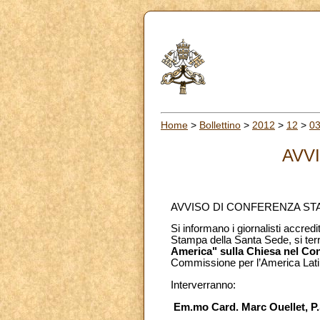
Home
>
Bollettino
>
2012
>
12
>
0
AVV
AVVISO DI CONFERENZA ST
Si informano i giornalisti accredi
Stampa della Santa Sede, si ter
America" sulla Chiesa nel Con
Commissione per l’America Latin
Interverranno:
Em.mo Card. Marc Ouellet, P.