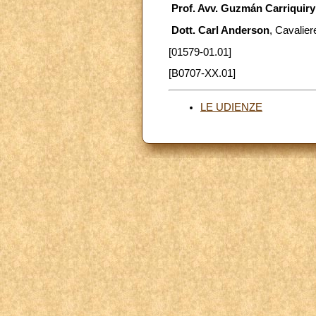
Prof. Avv. Guzmán Carriquiry
Dott. Carl Anderson
, Cavalie
[01579-01.01]
[B0707-XX.01]
LE UDIENZE